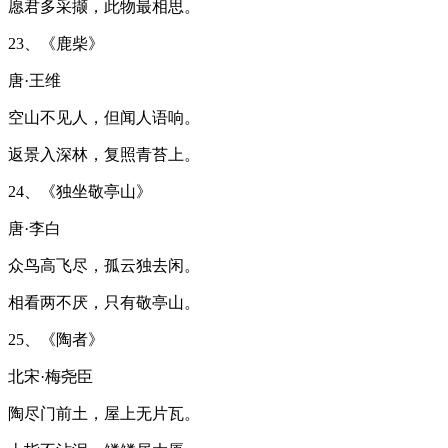
愿君多采撷，此物最相思。
23、《鹿柴》
唐·王维
空山不见人，但闻人语响。
返景入深林，复照青苔上。
24、《独坐敬亭山》
唐·李白
众鸟高飞尽，孤云独去闲。
相看两不厌，只有敬亭山。
25、《陶者》
北宋·梅尧臣
陶尽门前土，屋上无片瓦。