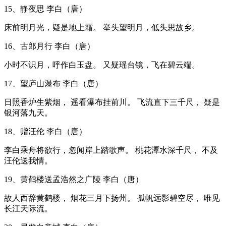
15、静夜思 李白（唐）
床前明月光，疑是地上霜。 举头望明月，低头思故乡。
16、古郎月行 李白（唐）
小时不识月，呼作白玉盘。 又疑瑶台镜，飞在碧云端。
17、望庐山瀑布 李白（唐）
日照香炉生紫烟， 遥看瀑布挂前川。 飞流直下三千尺， 疑是
银河落九天。
18、赠汪伦 李白（唐）
李白乘舟将欲行，忽闻岸上踏歌声。 桃花潭水深千尺， 不及
汪伦送我情。
19、黄鹤楼送孟浩然之广陵 李白（唐）
故人西辞黄鹤楼， 烟花三月下扬州。 孤帆远影碧空尽， 唯见
长江天际流。