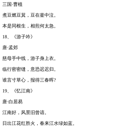
三国·曹植
煮豆燃豆萁，豆在釜中泣。
本是同根生，相煎何太急。
18、《游子吟》
唐·孟郊
慈母手中线，游子身上衣。
临行密密缝，意恐迟迟归。
谁言寸草心，报得三春晖?
19、《忆江南》
唐·白居易
江南好，风景旧曾谙。
日出江花红胜火，春来江水绿如蓝。