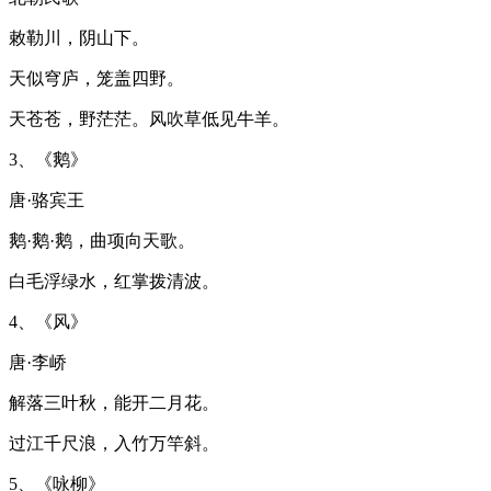
敕勒川，阴山下。
天似穹庐，笼盖四野。
天苍苍，野茫茫。风吹草低见牛羊。
3、《鹅》
唐·骆宾王
鹅·鹅·鹅，曲项向天歌。
白毛浮绿水，红掌拨清波。
4、《风》
唐·李峤
解落三叶秋，能开二月花。
过江千尺浪，入竹万竿斜。
5、《咏柳》