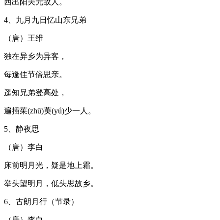
西出阳关无故人。
4、九月九日忆山东兄弟
（唐）王维
独在异乡为异客，
每逢佳节倍思亲。
遥知兄弟登高处，
遍插茱(zhū)萸(yú)少一人。
5、静夜思
（唐）李白
床前明月光，疑是地上霜。
举头望明月，低头思故乡。
6、古朗月行（节录）
（唐）李白