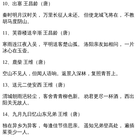
10、出塞 王昌龄（唐）
秦时明月汉时关， 万里长征人未还。 但使龙城飞将在， 不教
胡马度阴山。
11、芙蓉楼送辛渐 王昌龄（唐）
寒雨连江夜入吴， 平明送客楚山孤。 洛阳亲友如相问， 一片
冰心在玉壶。
12、鹿柴 王维（唐）
空山不见人，但闻人语响。返景入深林，复照青苔上。
13、送元二使安西 王维（唐）
渭城朝雨浥轻尘， 客舍青青柳色新。 劝君更尽一杯酒， 西出
阳关无故人。
14、九月九日忆山东兄弟 王维（唐）
独在异乡为异客， 每逢佳节倍思亲。 遥知兄弟登高处， 遍插
茱萸少一人。