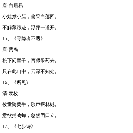
唐·白居易
小娃撑小艇，偷采白莲回。
不解藏踪迹，浮萍一道开。
15、《寻隐者不遇》
唐·贾岛
松下问童子，言师采药去。
只在此山中，云深不知处。
16、《所见》
清·袁枚
牧童骑黄牛，歌声振林樾。
意欲捕鸣蝉，忽然闭口立。
17、《七步诗》