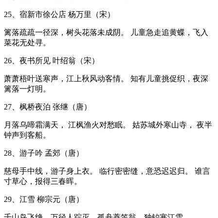
25、宿新市徐公店 杨万里（宋）
篱落疏疏一径深，树头花落未成阴。 儿童急走追黄蝶，飞入
菜花无处寻。
26、夜书所见 叶绍翁（宋）
萧萧梧叶送寒声，江上秋风动客情。 知有儿童挑促织，夜深
篱落一灯明。
27、枫桥夜泊 张继（唐）
月落乌啼霜满天， 江枫渔火对愁眠。 姑苏城外寒山寺， 夜半
钟声到客船。
28、游子吟 孟郊（唐）
慈母手中线，游子身上衣。 临行密密缝，意恐迟迟归。 谁言
寸草心，报得三春晖。
29、江雪 柳宗元（唐）
千山鸟飞绝，万径人踪灭。孤舟蓑笠翁，独钓寒江雪。