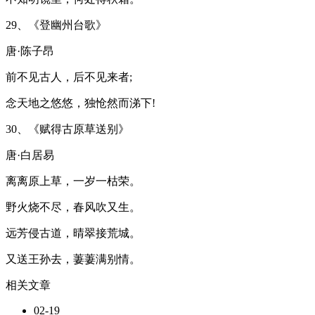
29、《登幽州台歌》
唐·陈子昂
前不见古人，后不见来者;
念天地之悠悠，独怆然而涕下!
30、《赋得古原草送别》
唐·白居易
离离原上草，一岁一枯荣。
野火烧不尽，春风吹又生。
远芳侵古道，晴翠接荒城。
又送王孙去，萋萋满别情。
相关文章
02-19