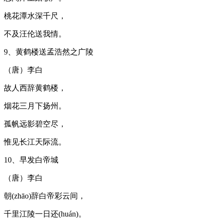
桃花潭水深千尺，
不及汪伦送我情。
9、黄鹤楼送孟浩然之广陵
（唐）李白
故人西辞黄鹤楼，
烟花三月下扬州。
孤帆远影碧空尽，
惟见长江天际流。
10、早发白帝城
（唐）李白
朝(zhāo)辞白帝彩云间，
千里江陵一日还(huán)。