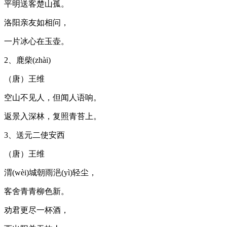
平明送客楚山孤。
洛阳亲友如相问，
一片冰心在玉壶。
2、鹿柴(zhài)
（唐）王维
空山不见人，但闻人语响。
返景入深林，复照青苔上。
3、送元二使安西
（唐）王维
渭(wèi)城朝雨浥(yì)轻尘，
客舍青青柳色新。
劝君更尽一杯酒，