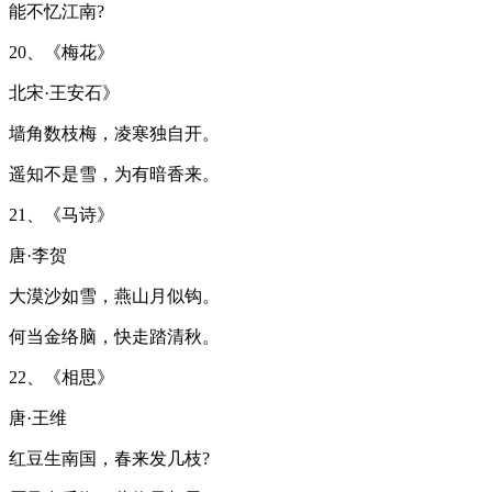
能不忆江南?
20、《梅花》
北宋·王安石》
墙角数枝梅，凌寒独自开。
遥知不是雪，为有暗香来。
21、《马诗》
唐·李贺
大漠沙如雪，燕山月似钩。
何当金络脑，快走踏清秋。
22、《相思》
唐·王维
红豆生南国，春来发几枝?