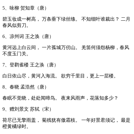
5、咏柳 贺知章（唐）
碧玉妆成一树高， 万条垂下绿丝绦。 不知细叶谁裁出？ 二月
春风似剪刀。
6、凉州词 王之涣（唐）
黄河远上白云间， 一片孤城万仞山。 羌笛何须怨杨柳，春风
不度玉门关。
7、登鹳雀楼 王之涣（唐）
白日依山尽，黄河入海流。 欲穷千里目，更上一层楼。
8、春晓 孟浩然（唐）
春眠不觉晓，处处闻啼鸟。 夜来风雨声，花落知多少？
9、赠刘景文 苏轼（宋）
荷尽已无擎雨盖， 菊残犹有傲霜枝。 一年好景君须记， 最是
橙黄橘绿时。