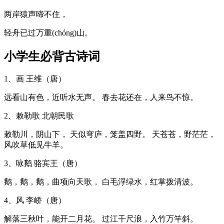
两岸猿声啼不住，
轻舟已过万重(chóng)山。
小学生必背古诗词
1、画 王维（唐）
远看山有色，近听水无声。 春去花还在，人来鸟不惊。
2、敕勒歌 北朝民歌
敕勒川，阴山下， 天似穹庐，笼盖四野。 天苍苍，野茫茫，
风吹草低见牛羊。
3、咏鹅 骆宾王（唐）
鹅，鹅，鹅，曲项向天歌， 白毛浮绿水，红掌拨清波。
4、风 李峤（唐）
解落三秋叶，能开二月花。 过江千尺浪，入竹万竿斜。