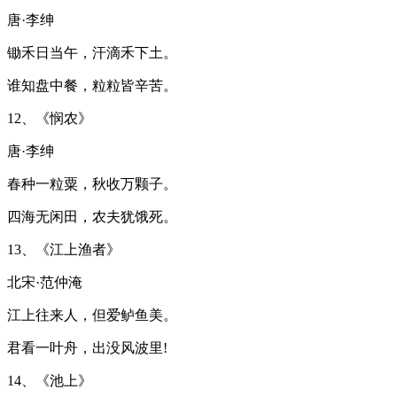
唐·李绅
锄禾日当午，汗滴禾下土。
谁知盘中餐，粒粒皆辛苦。
12、《悯农》
唐·李绅
春种一粒粟，秋收万颗子。
四海无闲田，农夫犹饿死。
13、《江上渔者》
北宋·范仲淹
江上往来人，但爱鲈鱼美。
君看一叶舟，出没风波里!
14、《池上》