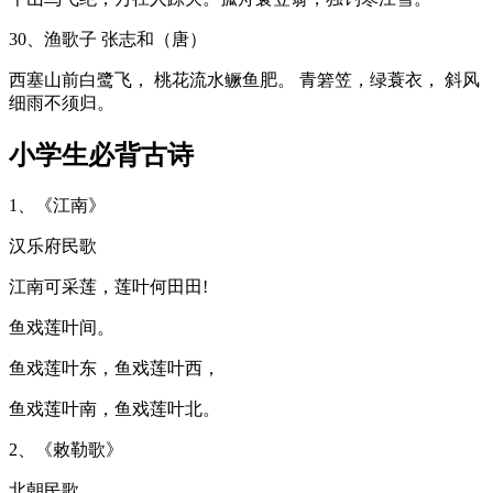
30、渔歌子 张志和（唐）
西塞山前白鹭飞， 桃花流水鳜鱼肥。 青箬笠，绿蓑衣， 斜风
细雨不须归。
小学生必背古诗
1、《江南》
汉乐府民歌
江南可采莲，莲叶何田田!
鱼戏莲叶间。
鱼戏莲叶东，鱼戏莲叶西，
鱼戏莲叶南，鱼戏莲叶北。
2、《敕勒歌》
北朝民歌