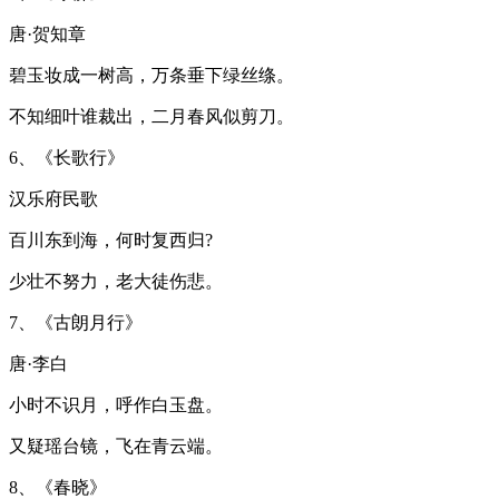
唐·贺知章
碧玉妆成一树高，万条垂下绿丝绦。
不知细叶谁裁出，二月春风似剪刀。
6、《长歌行》
汉乐府民歌
百川东到海，何时复西归?
少壮不努力，老大徒伤悲。
7、《古朗月行》
唐·李白
小时不识月，呼作白玉盘。
又疑瑶台镜，飞在青云端。
8、《春晓》