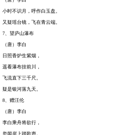
小时不识月，呼作白玉盘。
又疑瑶台镜，飞在青云端。
7、望庐山瀑布
（唐）李白
日照香炉生紫烟，
遥看瀑布挂前川，
飞流直下三千尺。
疑是银河落九天。
8、赠汪伦
（唐）李白
李白乘舟将欲行，
忽闻岸上踏歌声。