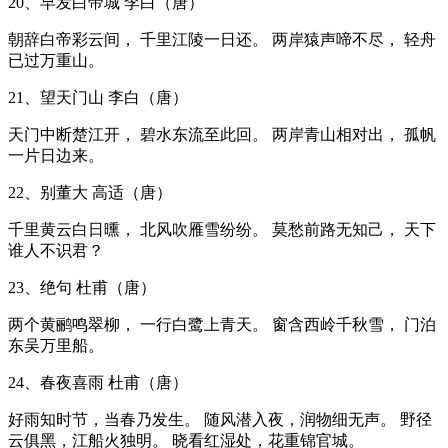
20、早发白帝城 李白（唐）
朝辞白帝彩云间， 千里江陵一日还。 两岸猿声啼不尽， 轻舟
已过万重山。
21、望天门山 李白（唐）
天门中断楚江开， 碧水东流至此回。 两岸青山相对出， 孤帆
一片日边来。
22、别董大 高适（唐）
千里黄云白日曛， 北风吹雁雪纷纷。 莫愁前路无知己， 天下
谁人不识君？
23、绝句 杜甫（唐）
两个黄鹂鸣翠柳， 一行白鹭上青天。 窗含西岭千秋雪， 门泊
东吴万里船。
24、春夜喜雨 杜甫（唐）
好雨知时节，当春乃发生。 随风潜入夜，润物细无声。 野径
云俱黑，江船火独明。 晓看红湿处，花重锦官城。