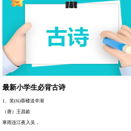
最新小学生必背古诗
1、芙(fú)蓉楼送辛渐
（唐）王昌龄
寒雨连江夜入吴，