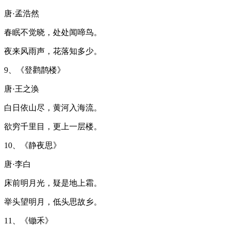
唐·孟浩然
春眠不觉晓，处处闻啼鸟。
夜来风雨声，花落知多少。
9、《登鹳鹊楼》
唐·王之涣
白日依山尽，黄河入海流。
欲穷千里目，更上一层楼。
10、《静夜思》
唐·李白
床前明月光，疑是地上霜。
举头望明月，低头思故乡。
11、《锄禾》