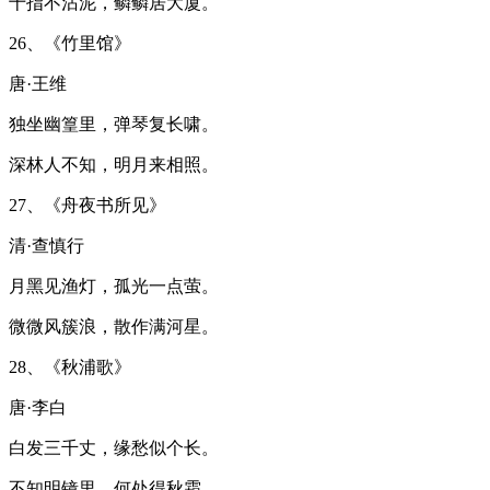
十指不沾泥，鳞鳞居大厦。
26、《竹里馆》
唐·王维
独坐幽篁里，弹琴复长啸。
深林人不知，明月来相照。
27、《舟夜书所见》
清·查慎行
月黑见渔灯，孤光一点萤。
微微风簇浪，散作满河星。
28、《秋浦歌》
唐·李白
白发三千丈，缘愁似个长。
不知明镜里，何处得秋霜。