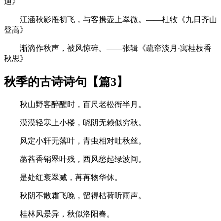
迪》
江涵秋影雁初飞，与客携壶上翠微。——杜牧《九日齐山
登高》
渐滴作秋声，被风惊碎。——张辑《疏帘淡月·寓桂枝香
秋思》
秋季的古诗诗句【篇3】
秋山野客醉醒时，百尺老松衔半月。
漠漠轻寒上小楼，晓阴无赖似穷秋。
风定小轩无落叶，青虫相对吐秋丝。
菡萏香销翠叶残，西风愁起绿波间。
是处红衰翠减，苒苒物华休。
秋阴不散霜飞晚，留得枯荷听雨声。
桂林风景异，秋似洛阳春。