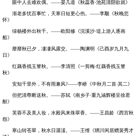
眼中人去难欢偶。——晏几道《秋蕊香·池苑清阴欲就》
渐老多忧百事忙，天寒日短更心伤。——李觏《秋晚悲
怀》
绿杨楼外出秋千。——欧阳修《浣溪沙·堤上游人逐画
船》
靡靡秋已夕，凄凄风露交。——陶渊明《己酉岁九月九
日》
红藕香残玉簟秋。——李清照《一剪梅·红藕香残玉簟
秋》
安知千里外，不有雨兼风?——李峤《中秋月二首·其二》
但把清尊断送秋。——苏轼《南乡子·重九涵辉楼呈徐君
猷》
芙蓉不及美人妆，水殿风来珠翠香。——王昌龄《西宫秋
怨》
寒山转苍翠，秋水日潺湲。——王维《辋川闲居赠裴秀才