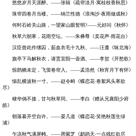
悠悠岁月天涯醉。——张辑《疏帘淡月·寓桂枝香秋思》
珠帘四卷月当楼。——纳兰性德《浪淘沙·夜雨做成秋》
何时石岭关山路，一望家山眼暂明?——元好问《秋怀》
秋草六朝寒，花雨空坛。——朱彝尊《卖花声·雨花台》
汉臣曾此作缧囚，茹血衣毛十九秋。——汪遵《咏北海》
旗亭下马解秋衣，请贳宜阳一壶酒。——李贺《开愁歌》
惊鹊栖未定，飞萤卷帘入。——孟浩然《秋宵月下有怀》
恼乱横波秋一寸。——赵令畤《蝶恋花·卷絮风头寒欲
尽》
棣华倘不接，甘与秋草同。——李白《赠从兄襄阳少府
皓》
朝落暮开空自许。——晏几道《蝶恋花·笑艳秋莲生绿
浦》
乍凉秋气满屏帏。——周紫芝《鹧鸪天·一点残红欲尽