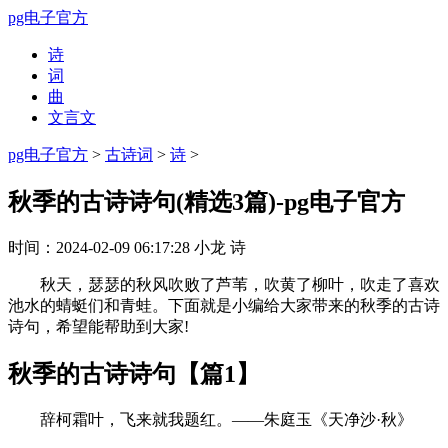
pg电子官方
诗
词
曲
文言文
pg电子官方
>
古诗词
>
诗
>
秋季的古诗诗句(精选3篇)-pg电子官方
时间：
2024-02-09 06:17:28
小龙
诗
秋天，瑟瑟的秋风吹败了芦苇，吹黄了柳叶，吹走了喜欢
池水的蜻蜓们和青蛙。下面就是小编给大家带来的秋季的古诗
诗句，希望能帮助到大家!
秋季的古诗诗句【篇1】
辞柯霜叶，飞来就我题红。——朱庭玉《天净沙·秋》