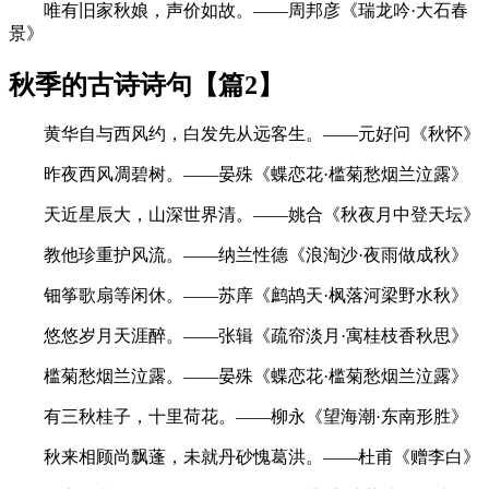
唯有旧家秋娘，声价如故。——周邦彦《瑞龙吟·大石春
景》
秋季的古诗诗句【篇2】
黄华自与西风约，白发先从远客生。——元好问《秋怀》
昨夜西风凋碧树。——晏殊《蝶恋花·槛菊愁烟兰泣露》
天近星辰大，山深世界清。——姚合《秋夜月中登天坛》
教他珍重护风流。——纳兰性德《浪淘沙·夜雨做成秋》
钿筝歌扇等闲休。——苏庠《鹧鸪天·枫落河梁野水秋》
悠悠岁月天涯醉。——张辑《疏帘淡月·寓桂枝香秋思》
槛菊愁烟兰泣露。——晏殊《蝶恋花·槛菊愁烟兰泣露》
有三秋桂子，十里荷花。——柳永《望海潮·东南形胜》
秋来相顾尚飘蓬，未就丹砂愧葛洪。——杜甫《赠李白》