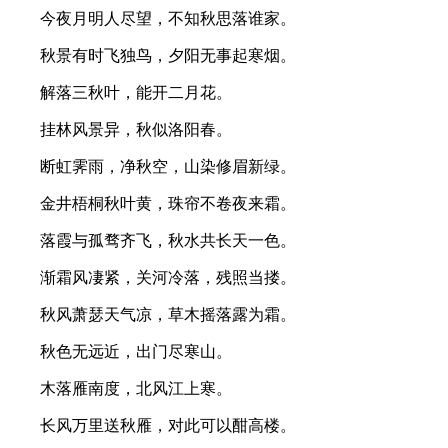
今夜月明人尽望，不知秋思落谁家。
秋景有时飞独鸟，夕阳无事起寒烟。
解落三秋叶，能开二月花。
挂林风景异，秋似洛阳春。
断虹霁雨，净秋空，山染修眉新绿。
金井梧桐秋叶黄，珠帘不卷夜来霜。
落霞与孤骛齐飞，秋水共长天一色。
渐霜风凄紧，关河冷落，残照当搂。
秋风萧瑟天气凉，草木摇落露为霜。
秋色无远近，出门尽寒山。
木落雁南度，北风江上寒。
长风万里送秋雁，对此可以酣高楼。