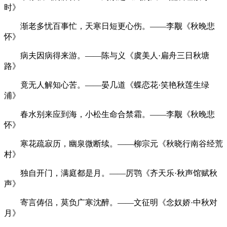
时》
渐老多忧百事忙，天寒日短更心伤。——李觏《秋晚悲
怀》
病夫因病得来游。——陈与义《虞美人·扁舟三日秋塘
路》
竟无人解知心苦。——晏几道《蝶恋花·笑艳秋莲生绿
浦》
春水别来应到海，小松生命合禁霜。——李觏《秋晚悲
怀》
寒花疏寂历，幽泉微断续。——柳宗元《秋晓行南谷经荒
村》
独自开门，满庭都是月。——厉鹗《齐天乐·秋声馆赋秋
声》
寄言俦侣，莫负广寒沈醉。——文征明《念奴娇·中秋对
月》