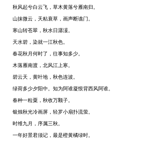
秋风起兮白云飞，草木黄落兮雁南归。
山抹微云，天粘衰草，画声断谯门。
寒山转苍翠，秋水日潺湲。
天水碧，染就一江秋色。
春花秋月何时了，往事知多少。
木落雁南渡，北风江上寒。
碧云天，黄叶地，秋色连波。
绿荷多少夕阳中。知为阿谁凝恨背西风阿谁。
春种一粒粟，秋收万颗子。
银烛秋光冷画屏，轻罗小扇扑流萤。
时维九月，序属三秋。
一年好景君须记，最是橙黄橘绿时。