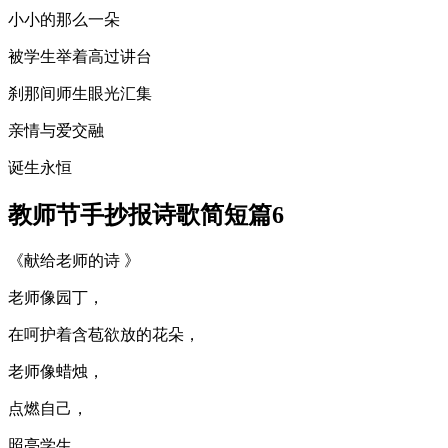
小小的那么一朵
被学生举着高过讲台
刹那间师生眼光汇集
亲情与爱交融
诞生永恒
教师节手抄报诗歌简短篇6
《献给老师的诗 》
老师像园丁，
在呵护着含苞欲放的花朵，
老师像蜡烛，
点燃自己，
照亮学生。