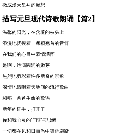
撒成漫天星斗的畅想
描写元旦现代诗歌朗诵【篇2】
温馨的阳光，在含羞的枝头上
浪漫地抚摸着一颗颗翘首的音符
在我们的心目中豪情满怀
是啊，饱满圆润的嫩芽
热烈地剪彩着许多新奇的景象
深情地清唱着天地间的流行歌曲
和那一首首生命的歌谣
新年的纤手，打开了
你和我心灵的`门窗与思绪
一切都在风和日丽当中舞蹈翩跹