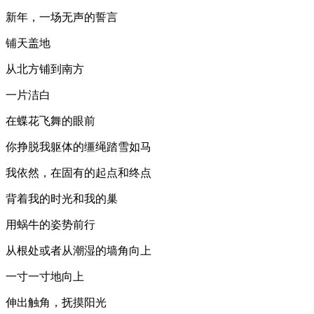
新年，一场无声的誓言
铺天盖地
从北方铺到南方
一片洁白
在蝶花飞舞的眼前
你挣脱我躯体的缰绳踏雪如马
我依然，在固有的起点和终点
背着我的时光和我的巢
用蜗牛的姿势前行
从根处或者从潮湿的墙角向上
一寸一寸地向上
伸出触角，抚摸阳光