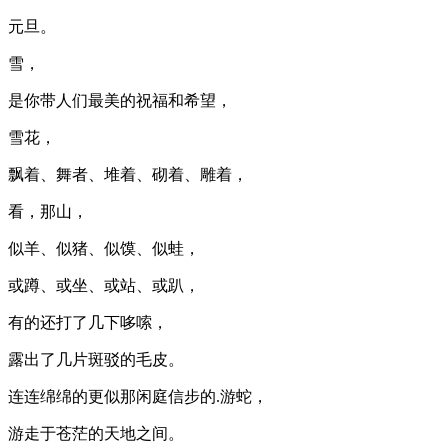
元旦。
雪，
是你带人们最美的祝福和希望，
雪花，
飘着、舞者、堆着、砌着、雕着，
看，那山，
似羊、似猪、似馍、似蛙，
或蹲、或坐、或站、或趴，
有的还打了几下哆嗦，
露出了几片斑驳的毛皮。
连连绵绵的更似那闲庭信步的.游蛇，
游走于苍茫的天地之间。