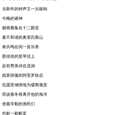
当新年的钟声又一次敲响
今晚的诸神
都将聚集在十二殿堂
素不和谐的奥里匹斯山
将共鸣在同一首乐章
那排排的竖琴弦上
必有赞美诗在流淌
就算骄傲的阿芙罗狄忒
也愿意倾情地为缪斯激赏
而波塞冬将离开他的海洋
使最辛勤的渔民们
也歇一歇帆桨