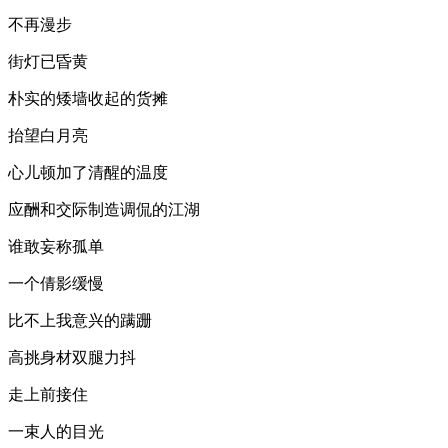
不再漫步
街灯已昏黄
朴实的矮墙收起的货摊
抬望白月亮
心儿顿加了清醒的温度
应酬和交际制造调侃的江湖
谁敢妄称孤单
一个倩影缓慢
比不上我意兴的蹒跚
高挑身材双腿力抖
走上前接住
一束人的目光