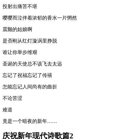
投射出痛苦不堪
嘤嘤而泣伴着浓郁的香水一片惘然
震颤的姑娘啊
是否刚从红灯漩涡里挣脱
谁让你举步维艰
圣诞的天使总不该飞去太远
忘记了祝福忘记了传禧
怎能忘记人间尚有的曲折
不论苦涩
难道
竟是一个暗夜的新年……
庆祝新年现代诗歌篇2