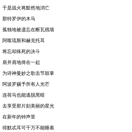
于是战火将黯然地消亡
那特罗伊的木马
孤独地被遗忘在断瓦残墙
阿喀琉斯和赫克托耳
将忘却殊死的决斗
肩并肩地倚在一起
为诗神曼妙之歌击节鼓掌
阿波罗赐予所有人光芒
连荷马也能逃脱黑暗
去享受那片刻美丽的星光
在新年的钟声里
得默忒耳可千万不能睡着