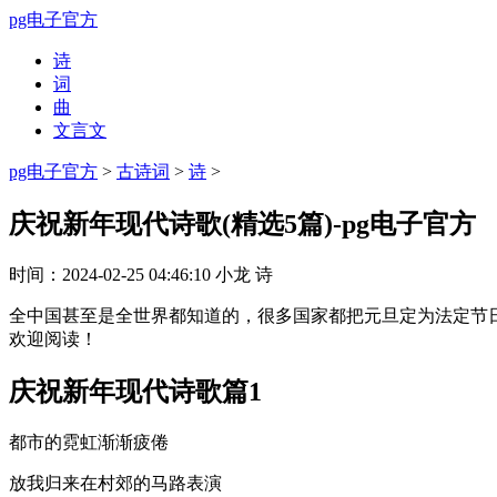
pg电子官方
诗
词
曲
文言文
pg电子官方
>
古诗词
>
诗
>
庆祝新年现代诗歌(精选5篇)-pg电子官方
时间：
2024-02-25 04:46:10
小龙
诗
全中国甚至是全世界都知道的，很多国家都把元旦定为法定节
欢迎阅读！
庆祝新年现代诗歌篇1
都市的霓虹渐渐疲倦
放我归来在村郊的马路表演