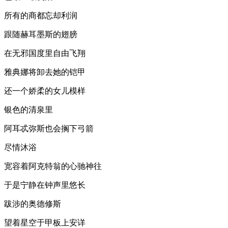
所有的商都忘却利润
跟随赫耳墨斯的翅膀
在无邪国度里自由飞翔
雅典娜将卸去她的铠甲
还一个娇柔的女儿模样
银色的清泉里
阿耳忒弥斯也会搁下弓箭
尽情沐浴
宽容着阿克特翁的心驰神往
于是宁静在钟声里悠长
跋涉的奥德修斯
望着星空于甲板上安详