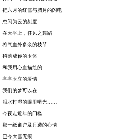
把六月的红雪与腊月的闪电
忽闪为云的刻度
在天平上，任风之舞蹈
将气血外多余的枝节
抖落成你的玉体
和我用心血描绘的
亭亭玉立的爱情
我们的梦可以在
泪水打湿的眼里曝光……
今夜走近年的门槛
那一纸窗户及月透的心情
已令大雪无痕