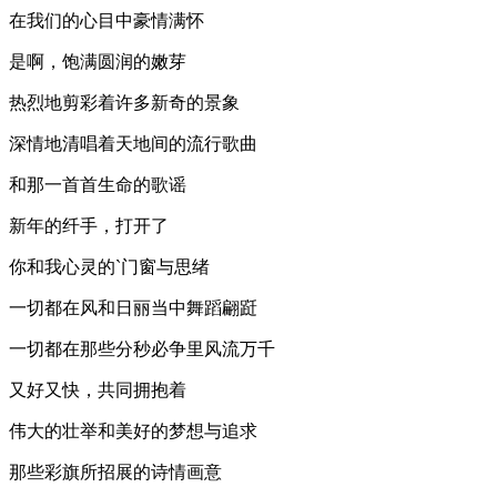
在我们的心目中豪情满怀
是啊，饱满圆润的嫩芽
热烈地剪彩着许多新奇的景象
深情地清唱着天地间的流行歌曲
和那一首首生命的歌谣
新年的纤手，打开了
你和我心灵的`门窗与思绪
一切都在风和日丽当中舞蹈翩跹
一切都在那些分秒必争里风流万千
又好又快，共同拥抱着
伟大的壮举和美好的梦想与追求
那些彩旗所招展的诗情画意