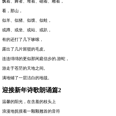
飘着、舞者、堆着、砌着、雕着，
看，那山，
似羊、似猪、似馍、似蛙，
或蹲、或坐、或站、或趴，
有的还打了几下哆嗦，
露出了几片斑驳的毛皮。
连连绵绵的更似那闲庭信步的.游蛇，
游走于苍茫的天地之间。
满地铺了一层洁白的地毯。
迎接新年诗歌朗诵篇2
温馨的阳光，在含羞的枝头上
浪漫地抚摸着一颗颗翘首的音符