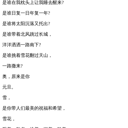
是谁在我枕头上让我睡去醒来?
是谁日复一日年复一年?
是谁将太阳沉落又托出?
是谁带着北风跳过长城，
洋洋洒洒一路南下?
是谁挑着雪花翻过天山，
一路撒来?
奥，原来是你
元旦。
雪，
是你带人们最美的祝福和希望，
雪花，