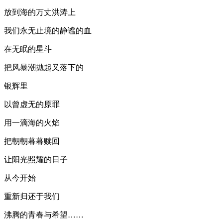
放到海的万丈洪涛上
我们永无止境的静谧的血
在无眠的星斗
把风暴潮抛起又落下的
银辉里
以曾虚无的原罪
用一滴海的火焰
把朝朝暮暮赎回
让阳光照耀的日子
从今开始
重新归还于我们
沸腾的青春与希望……