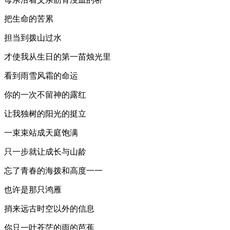
把生命的苦累
担当到拨山过水
才使我从生日的第一苗烛光里
看到雨雪风霜的命运
你的一次不留神的露红
让我独树的阳光的挺立
一束束站成天庭饱满
只一步就让成长与山龄
忘了青春的海拨和高度一一
也许是那只鸿雁
捎来远古时空以外的信息
你只一叶苍茫的雨的芭蕉