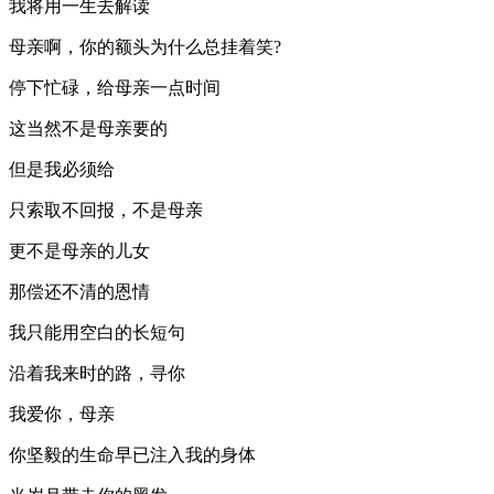
我将用一生去解读
母亲啊，你的额头为什么总挂着笑?
停下忙碌，给母亲一点时间
这当然不是母亲要的
但是我必须给
只索取不回报，不是母亲
更不是母亲的儿女
那偿还不清的恩情
我只能用空白的长短句
沿着我来时的路，寻你
我爱你，母亲
你坚毅的生命早已注入我的身体