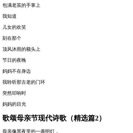
包满老茧的手掌上
我知道
儿女的欢笑
刻在那个
顶风沐雨的额头上
节日的夜晚
妈妈不在身边
我聆听那古老的门环
突然叩响时
妈妈的目光
歌颂母亲节现代诗歌（精选篇2）
母亲像黑夜里的一盏明灯，