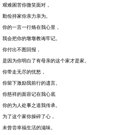
艰难困苦你微笑面对，
勤俭持家你亲力亲为。
你的一言一行烙在我心里，
我会把你的墩墩教诲牢记。
你付出不图回报，
是因为你明白了有母亲的这个家才是家。
你带走无尽的忧愁，
你留下激励我前行的遗言。
你慈祥的面容记在我心底
你的为人处事之道我传承。
为了这个家你操碎了心，
未曾尝幸福生活的滋味。