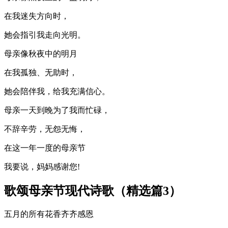
在我迷失方向时，
她会指引我走向光明。
母亲像秋夜中的明月
在我孤独、无助时，
她会陪伴我，给我充满信心。
母亲一天到晚为了我而忙碌，
不辞辛劳，无怨无悔，
在这一年一度的母亲节
我要说，妈妈感谢您!
歌颂母亲节现代诗歌（精选篇3）
五月的所有花香齐齐感恩