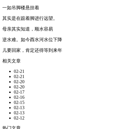
一如吊脚楼悬挂着
其实是在踮着脚进行远望。
母亲其实知道，顺水容易
逆水难。如今酉水河水位下降
儿要回家，肯定还得等到来年
相关文章
02-21
02-21
02-20
02-20
02-17
02-16
02-15
02-13
02-13
02-12
热门文章