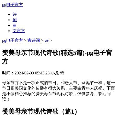
pg电子官方
诗
词
曲
文言文
pg电子官方
>
古诗词
>
诗
>
赞美母亲节现代诗歌(精选5篇)-pg电子官
方
时间：
2024-02-09 05:43:23
小龙
诗
母亲节并不是一项正式的节日。和愚人节、圣诞节一样，这一
节日跟美国文化的传播有很大关系，主要由青年人庆祝。下面
是小编精心推荐的赞美母亲节现代诗歌，仅供参考，欢迎阅
读！
赞美母亲节现代诗歌（篇1）