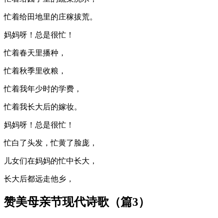
忙着给田地里的庄稼拔荒。
妈妈呀！总是很忙！
忙着春天里播种，
忙着秋季里收粮，
忙着我年少时的学费，
忙着我长大后的嫁妆。
妈妈呀！总是很忙！
忙白了头发，忙黄了脸庞，
儿女们在妈妈的忙中长大，
长大后都远走他乡，
赞美母亲节现代诗歌（篇3）