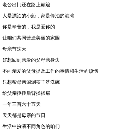
老公出门还在路上颠簸
人是漂泊的小船，家是停泊的港湾
你是辛苦的，我是爱你的
让咱们共同营造美丽的家园
母亲节这天
好想回到亲爱的父母亲身边
不向亲爱的父母提及工作的事情和生活的烦恼
只想帮母亲涮涮筷子洗洗碗
给父亲捶捶后背揉揉肩
一年三百六十五天
天天都是母亲的节日
生活中扮演不同角色的咱们