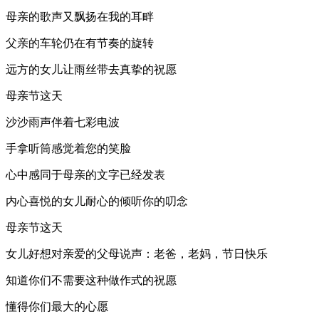
母亲的歌声又飘扬在我的耳畔
父亲的车轮仍在有节奏的旋转
远方的女儿让雨丝带去真挚的祝愿
母亲节这天
沙沙雨声伴着七彩电波
手拿听筒感觉着您的笑脸
心中感同于母亲的文字已经发表
内心喜悦的女儿耐心的倾听你的叨念
母亲节这天
女儿好想对亲爱的父母说声：老爸，老妈，节日快乐
知道你们不需要这种做作式的祝愿
懂得你们最大的心愿