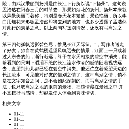
陵，由武汉乘船到扬州是由长江下行所以说“下扬州”。这句说
孟浩然在阳春三月的时节去，那景如烟花的扬州。扬州本来就
以风景美丽而著称，特别是春天花木繁盛，景色艳丽，所以李
白用烟花来形容孟浩然即将去到的地方，也多少透露了孟浩然
对此行的羡慕之意。以上两句写送别情况，还没有写离别之
情。
第三四句孤帆远影碧空尽，惟见长江天际留。“，写作者送走
了好友，独自在黄鹤楼遥望风帆远去的情景，江面上一只载着
过人东去的船，渐行渐远，终于在水天相接的碧空中消失，能
够看到的只剩下滔滔不绝的长江流水作者的感情随着视线远
去，直望到船儿都已经在碧空中消失。他还伫立着凝望天边的
长江流水，可见他对好友的惜别之情了。这种离别之情，倘不
是在文字知音之间，是不会如此深刻的。而写离别之情的手
法，也只取离别之地的眼前的景物。把感情藏在景物之中;并
不直接抒写感情，却越发使人体会到真味情切。
相关文章
01-11
01-11
01-11