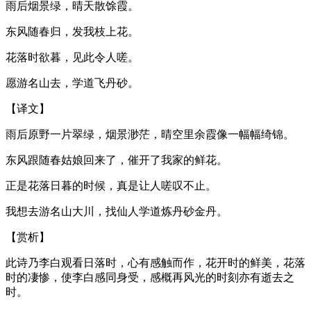
雨后烟景绿，晴天散馀霞。
东风随春归，发我枝上花。
花落时欲暮，见此令人嗟。
愿游名山去，学道飞丹砂。
【译文】
雨后原野一片翠绿，烟景渺茫，晴空里余霞像一幅幅绮锦。
东风跟随春姑娘回来了，催开了我家的鲜花。
正是花落日暮的时候，真是让人嗟叹不止。
我想去游名山大川，找仙人学道炼丹砂金丹。
【赏析】
此诗乃李白观看日落时，心有感触而作，花开时的鲜美，花落
时的凄惨，使李白感同身受，感概再风光的时刻亦有逝去之
时。