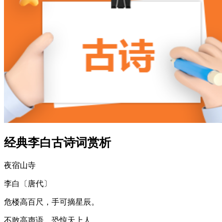
经典李白古诗词赏析
夜宿山寺
李白〔唐代〕
危楼高百尺，手可摘星辰。
不敢高声语，恐惊天上人。