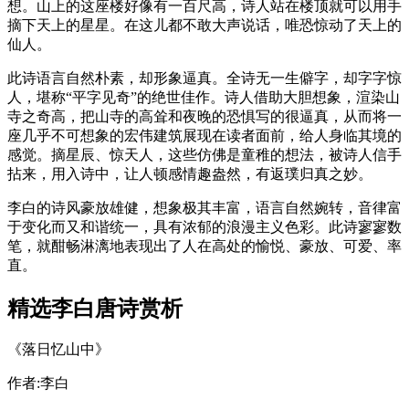
想。山上的这座楼好像有一百尺高，诗人站在楼顶就可以用手
摘下天上的星星。在这儿都不敢大声说话，唯恐惊动了天上的
仙人。
此诗语言自然朴素，却形象逼真。全诗无一生僻字，却字字惊
人，堪称“平字见奇”的绝世佳作。诗人借助大胆想象，渲染山
寺之奇高，把山寺的高耸和夜晚的恐惧写的很逼真，从而将一
座几乎不可想象的宏伟建筑展现在读者面前，给人身临其境的
感觉。摘星辰、惊天人，这些仿佛是童稚的想法，被诗人信手
拈来，用入诗中，让人顿感情趣盎然，有返璞归真之妙。
李白的诗风豪放雄健，想象极其丰富，语言自然婉转，音律富
于变化而又和谐统一，具有浓郁的浪漫主义色彩。此诗寥寥数
笔，就酣畅淋漓地表现出了人在高处的愉悦、豪放、可爱、率
直。
精选李白唐诗赏析
《落日忆山中》
作者:李白