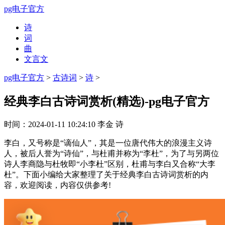
pg电子官方
诗
词
曲
文言文
pg电子官方
>
古诗词
>
诗
>
经典李白古诗词赏析(精选)-pg电子官方
时间：
2024-01-11 10:24:10
李金
诗
李白，又号称是“谪仙人”，其是一位唐代伟大的浪漫主义诗
人，被后人誉为“诗仙”，与杜甫并称为“李杜”，为了与另两位
诗人李商隐与杜牧即“小李杜”区别，杜甫与李白又合称“大李
杜”。下面小编给大家整理了关于经典李白古诗词赏析的内
容，欢迎阅读，内容仅供参考!