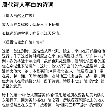
唐代诗人李白的诗词
《送孟浩然之广陵》
故人西辞黄鹤楼，烟花三月下扬州。
孤帆远影碧空尽，唯见长江天际流。
《送孟浩然之广陵》赏析
这是一首送别诗。孟浩然从湖北到广陵去，李白在黄鹤楼给他
送行，作了这首诗时间应当在李白出蜀漫游以后。李白从27岁
到35岁的将近十年之间，虽然也到处漫游，但却比较固定的居
住在今湖北安陆境外，这时，他认识了当时的诗人孟浩然，孟
浩然比他大11岁，本是襄阳(今属湖北省)人，隐居鹿山门，常
在吴、越、湘、闽等地漫游。这时他正想出游吴、越一带，两
位大诗人在黄鹤楼分别，留下诗篇。诗题中“之广陵”的“之”就
是至的意思。
诗中的第一句“故人西辞黄鹤楼”意思是老朋友要告别黄鹤楼向
东远行了。因为黄鹤楼在广陵之西，所以说西辞那么去的地方
也就必然是在东面了，接着第二句“烟花三月下扬州”扬州既广