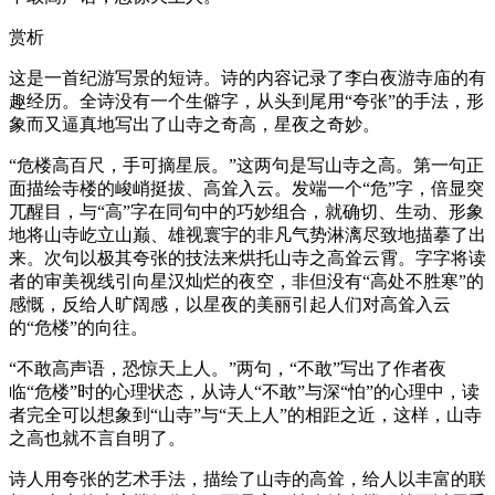
赏析
这是一首纪游写景的短诗。诗的内容记录了李白夜游寺庙的有
趣经历。全诗没有一个生僻字，从头到尾用“夸张”的手法，形
象而又逼真地写出了山寺之奇高，星夜之奇妙。
“危楼高百尺，手可摘星辰。”这两句是写山寺之高。第一句正
面描绘寺楼的峻峭挺拔、高耸入云。发端一个“危”字，倍显突
兀醒目，与“高”字在同句中的巧妙组合，就确切、生动、形象
地将山寺屹立山巅、雄视寰宇的非凡气势淋漓尽致地描摹了出
来。次句以极其夸张的技法来烘托山寺之高耸云霄。字字将读
者的审美视线引向星汉灿烂的夜空，非但没有“高处不胜寒”的
感慨，反给人旷阔感，以星夜的美丽引起人们对高耸入云
的“危楼”的向往。
“不敢高声语，恐惊天上人。”两句，“不敢”写出了作者夜
临“危楼”时的心理状态，从诗人“不敢”与深“怕”的心理中，读
者完全可以想象到“山寺”与“天上人”的相距之近，这样，山寺
之高也就不言自明了。
诗人用夸张的艺术手法，描绘了山寺的高耸，给人以丰富的联