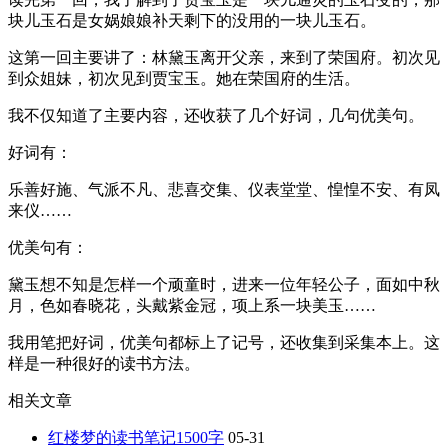
块儿玉石是女娲娘娘补天剩下的没用的一块儿玉石。
这第一回主要讲了：林黛玉离开父亲，来到了荣国府。初次见
到众姐妹，初次见到贾宝玉。她在荣国府的生活。
我不仅知道了主要内容，还收获了几个好词，几句优美句。
好词有：
乐善好施、气派不凡、悲喜交集、仪表堂堂、惶惶不安、有凤
来仪……
优美句有：
黛玉想不知是怎样一个顽童时，进来一位年轻公子，面如中秋
月，色如春晓花，头戴紫金冠，项上系一块美玉……
我用笔把好词，优美句都标上了记号，还收集到采集本上。这
样是一种很好的读书方法。
相关文章
红楼梦的读书笔记1500字
05-31