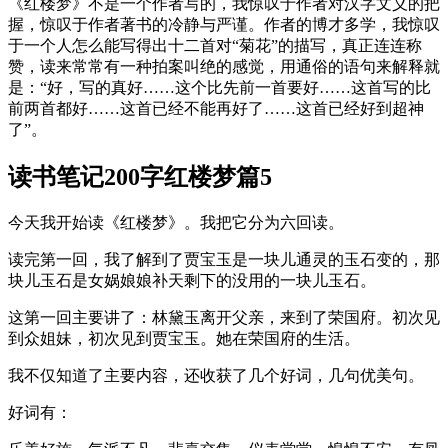
《红楼梦》不是一个作者写的，我惊叹于作者对汉字文义的把
握，惊叹于作者著书的冷静与严谨。作者的博才多学，我惊叹
于一个人怎么能写得出十二首对“菊花”的描写，真正连连称
赞，读来常常有一种拍案叫绝的感觉，用通俗的语句来解释就
是：“好，写的真好……这个比先前一首要好……这首写的比
前两首都好……这首已经不能再好了……这首已经好到超神
了”。
读书笔记200字红楼梦篇5
今天我开始读《红楼梦》。我把它分为六回读。
读完第一回，我了解到了贾宝玉是一块儿通灵的玉石变的，那
块儿玉石是女娲娘娘补天剩下的没用的一块儿玉石。
这第一回主要讲了：林黛玉离开父亲，来到了荣国府。初次见
到众姐妹，初次见到贾宝玉。她在荣国府的生活。
我不仅知道了主要内容，还收获了几个好词，几句优美句。
好词有：