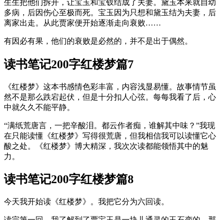
生生把他们拆开，让宝玉和宝钗结成了夫妻。黛玉本来就自幼
多病，后因伤心至极而死。宝玉因为只想和黛玉结为夫妻，后
离家出走。从此贾家便开始逐渐走向衰败……
有因必有果，他们的衰败是必然的，并不是出于偶然。
读书笔记200字红楼梦篇7
《红楼梦》这本书感情色彩丰富，内容浅显易懂。故事情节虽
然不是那么跌宕起伏，但是十分扣人心弦。每每我看了后，心
中就久久不能平静。
“满纸荒唐言，一把辛酸泪。都云作者痴，谁解其中味？”我现
在只能读懂《红楼梦》写得很荒唐，但我相信我可以读懂它心
酸之处。《红楼梦》博大精深，我次次读都能领悟其中的魅
力。
读书笔记200字红楼梦篇8
今天我开始读《红楼梦》。我把它分为六回读。
读完第一回，我了解到了贾宝玉是一块儿通灵的玉石变的，那