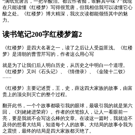
“满纸荒唐言，一把辛酸泪。都云作者痴，谁解其中味？”我现
在只能读懂《红楼梦》写得很荒唐，但我相信我可以读懂它心
酸之处。《红楼梦》博大精深，我次次读都能领悟其中的魅
力。
读书笔记200字红楼梦篇2
《红楼梦》是四大名著之一，读了之后让人受益匪浅。《红楼
梦》是清朝的曹雪芹写的，作者这么用心写
就是为了让我们后人明白历史，从历史之中明白一个道理。
《红楼梦》又叫《石头记》、《情僧录》、《金陵十二钗》
······
《红楼梦》主要记述贾，王，史，薛这四大家族的故事，由富
贵上的顶尖到灭亡的整个过程。
翻开此书，一个个故事都吸引我的眼球，最吸引我的就是第六
回，《刘姥姥进荣府》。作者的伏笔惊人，让人一看眼前一
亮，要是我就不会写这么棒的文章。在读这一篇时，我就迫不
及待的想看大结局，知道每个人的故事。大结局的故事令我为
之震愤，最终的结局是四大家族都灭绝了。