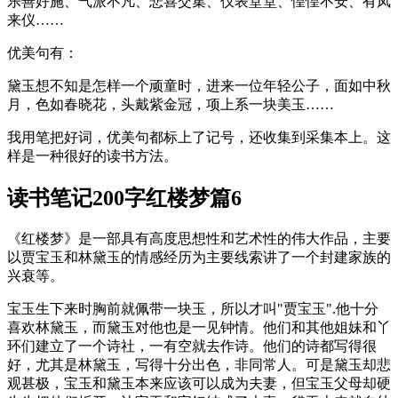
乐善好施、气派不凡、悲喜交集、仪表堂堂、惶惶不安、有凤
来仪……
优美句有：
黛玉想不知是怎样一个顽童时，进来一位年轻公子，面如中秋
月，色如春晓花，头戴紫金冠，项上系一块美玉……
我用笔把好词，优美句都标上了记号，还收集到采集本上。这
样是一种很好的读书方法。
读书笔记200字红楼梦篇6
《红楼梦》是一部具有高度思想性和艺术性的伟大作品，主要
以贾宝玉和林黛玉的情感经历为主要线索讲了一个封建家族的
兴衰等。
宝玉生下来时胸前就佩带一块玉，所以才叫"贾宝玉".他十分
喜欢林黛玉，而黛玉对他也是一见钟情。他们和其他姐妹和丫
环们建立了一个诗社，一有空就去作诗。他们的诗都写得很
好，尤其是林黛玉，写得十分出色，非同常人。可是黛玉却悲
观甚极，宝玉和黛玉本来应该可以成为夫妻，但宝玉父母却硬