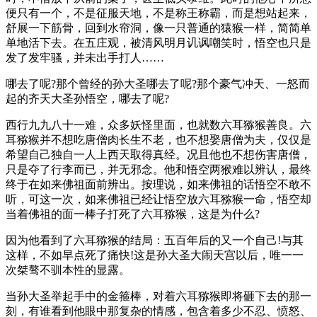
便只有一个，不是征服天地，不是称王称霸，而是想站起来，
舒展一下筋骨，回到水帘洞，像一只普通的猿猴一样，简简单
单地活下去。在五庄观，被清风明月讥讽嘲笑时，悟空也只是
发了发牢骚，并未出手打人……
哪去了呢?那个曾经的孙大圣哪去了呢?那个豪气冲天、一怒而
起的齐天大圣孙悟空，哪去了呢?
西行九九八十一难，众多妖怪里面，也就数六耳猕猴善良。六
耳猕猴并不想吃唐僧肉长生不老，也不想娶唐僧为夫，仅仅是
希望自己独自一人上西天取得真经。况且他也不想伤害唐僧，
只是夺了行李而已，并无邪念。他和悟空两猴难以辨认，最终
终于在如来佛祖面前辨出。按理说，如来佛祖的话悟空不敢不
听，可这一次，如来佛祖已经让悟空放六耳猕猴一命，悟空却
当着佛祖的面一棒子打死了六耳猕猴，这是为什么?
因为他看到了六耳猕猴的结局：五百年后的又一个自己!与其
这样，不如早点死了痛快!这是孙大圣大闹天宫以后，唯一一
次桀骜不驯本性的显露。
当孙大圣举起手中的金箍棒，对着六耳猕猴即将砸下去的那一
刻，有谁看到他眼中那复杂的情感，包含着多少不忍、愤怒、