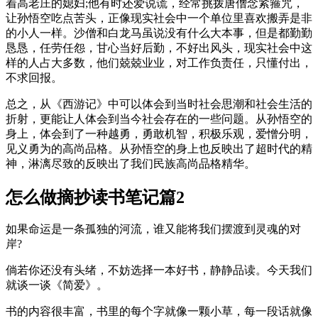
着高老庄的媳妇;他有时还爱说谎，经常挑拨唐僧念紧箍咒，
让孙悟空吃点苦头，正像现实社会中一个单位里喜欢搬弄是非
的小人一样。沙僧和白龙马虽说没有什么大本事，但是都勤勤
恳恳，任劳任怨，甘心当好后勤，不好出风头，现实社会中这
样的人占大多数，他们兢兢业业，对工作负责任，只懂付出，
不求回报。
总之，从《西游记》中可以体会到当时社会思潮和社会生活的
折射，更能让人体会到当今社会存在的一些问题。从孙悟空的
身上，体会到了一种越勇，勇敢机智，积极乐观，爱憎分明，
见义勇为的高尚品格。从孙悟空的身上也反映出了超时代的精
神，淋漓尽致的反映出了我们民族高尚品格精华。
怎么做摘抄读书笔记篇2
如果命运是一条孤独的河流，谁又能将我们摆渡到灵魂的对
岸?
倘若你还没有头绪，不妨选择一本好书，静静品读。今天我们
就谈一谈《简爱》。
书的内容很丰富，书里的每个字就像一颗小草，每一段话就像