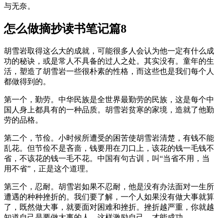
与无奈。
怎么做摘抄读书笔记篇8
胡雪岩取得这么大的成就，可能很多人会认为他一定有什么成
功的秘诀，或是常人不具备的过人之处。其实没有。童年的生
活，塑造了胡雪岩一些很朴素的性格，而这些也是我们每个人
都做得到的。
第一个，勤劳。中华民族是全世界最勤劳的民族，这是每个中
国人身上都具有的一种品质。胡雪岩贫寒的家境，造就了他勤
劳的品格。
第二个，节俭。小时候所遭受的困苦使胡雪岩清楚，有钱不能
乱花。但节俭不是吝啬，钱要用在刀口上，该花的钱一毛钱不
省，不该花的钱一毛不花。中国有句古训，叫“当省不用，当
用不省”，正是这个道理。
第三个，忍耐。胡雪岩如果不忍耐，他是没有办法面对一生所
遭遇的种种挫折的。我们要了解，一个人如果没有做大事就算
了，既然做大事，就要面对困难和挫折。挫折越严重，你就越
知道自己是要做大事的人，这样激励自己，才能成功。