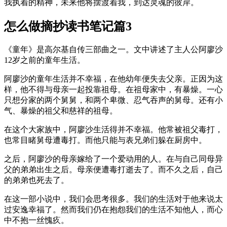
我执着的精神，未来他将摆渡着我，到达灵魂的彼岸。
怎么做摘抄读书笔记篇3
《童年》是高尔基自传三部曲之一。文中讲述了主人公阿廖沙
12岁之前的童年生活。
阿廖沙的童年生活并不幸福，在他幼年便失去父亲。正因为这
样，他不得与母亲一起投靠祖母。在祖母家中，有暴燥。一心
只想分家的两个舅舅，和两个卑微、忍气吞声的舅母。还有小
气、暴燥的祖父和慈祥的祖母。
在这个大家族中，阿廖沙生活得并不幸福。他常被祖父毒打，
也常目睹舅母遭毒打。而他只能与表兄弟们躲在厨房中。
之后，阿廖沙的母亲嫁给了一个爱动用的人。在与自己同母异
父的弟弟出生之后。母亲便遭毒打逝去了。而不久之后，自己
的弟弟也死去了。
在这一部小说中，我们会思考很多。我们的生活对于他来说太
过安逸幸福了。然而我们仍在抱怨我们的生活不知他人，而心
中不抱一丝愧疚。