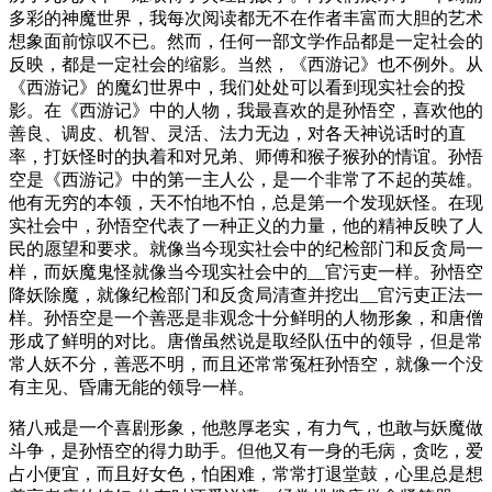
多彩的神魔世界，我每次阅读都无不在作者丰富而大胆的艺术
想象面前惊叹不已。然而，任何一部文学作品都是一定社会的
反映，都是一定社会的缩影。当然，《西游记》也不例外。从
《西游记》的魔幻世界中，我们处处可以看到现实社会的投
影。在《西游记》中的人物，我最喜欢的是孙悟空，喜欢他的
善良、调皮、机智、灵活、法力无边，对各天神说话时的直
率，打妖怪时的执着和对兄弟、师傅和猴子猴孙的情谊。孙悟
空是《西游记》中的第一主人公，是一个非常了不起的英雄。
他有无穷的本领，天不怕地不怕，总是第一个发现妖怪。在现
实社会中，孙悟空代表了一种正义的力量，他的精神反映了人
民的愿望和要求。就像当今现实社会中的纪检部门和反贪局一
样，而妖魔鬼怪就像当今现实社会中的__官污吏一样。孙悟空
降妖除魔，就像纪检部门和反贪局清查并挖出__官污吏正法一
样。孙悟空是一个善恶是非观念十分鲜明的人物形象，和唐僧
形成了鲜明的对比。唐僧虽然说是取经队伍中的领导，但是常
常人妖不分，善恶不明，而且还常常冤枉孙悟空，就像一个没
有主见、昏庸无能的领导一样。
猪八戒是一个喜剧形象，他憨厚老实，有力气，也敢与妖魔做
斗争，是孙悟空的得力助手。但他又有一身的毛病，贪吃，爱
占小便宜，而且好女色，怕困难，常常打退堂鼓，心里总是想