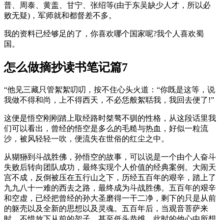
普、周泰、黄盖、甘宁、张绍等(由于东吴缺少人才，所以必
败无疑)，军师就和都督差不多。
我的资料已经够足的了，你喜欢哪个国家呢?我个人喜欢蜀
国。
怎么做摘抄读书笔记篇7
“他见三藏只管絮絮叨叨，按不住心头火道：“你既是这等，说
我做不得和尚，上不得西天，不必恁般絮聒我，我回去便了!”
这便是悟空刚刚踏上取经路时桀骜不驯的性格，从这段话里我
们可以看出，曾经的悟空是多么的毛糙与热血，好似一粒流
沙，被风轻轻一吹，便流失在世俗的红尘之中。
从猢狲到斗战胜佛，孙悟空的故事，可以说是一个由个人奋斗
失败后转向团队成功，最终实现个人价值的经典案例。大闹天
宫不成，反倒被压在五行山之下，历经五百年的艰辛，踏上了
九九八十一难的西去之路，最终成为斗战胜佛。五百年的艰辛
和空虚，已经把曾经的孙大圣磨得一干二净，剩下的只是从前
的躯壳以及全新的思想以及灵魂。五百年后，当观音菩萨来
时，不惜放下从前的架子，甚至低头恭维。此时的他心中所想