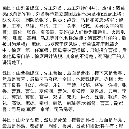
蜀国：由刘备建立，先主刘备，后主刘禅(阿斗)。丞相：诸葛
亮(以前是军师，刘备称帝建立蜀国后封他为丞相);五虎上将：
队长关羽，副队长张飞，队员：赵云、马超和黄忠;将军：魏
延、王平、马谡、马岱、王匡、关平、张苞、关兴(关平的哥
哥)、廖化、张嶷、夏侯霸、姜维(被人们称为麒麟儿、火凤凰
等)、张翼、高翔、马忠等其他名将;军师：诸葛亮(前任的，后
被封为丞相)，庞统，36岁死于落凤坡，简单说死于乱箭之
中，徐庶，第一任军师，因母亲被曹操抓，只能投奔曹操，后
来他母亲自杀，徐庶用计逃脱...其余的不清楚，蜀国能干的人
讲清楚了。
魏国：由曹操建立，先主曹操，后面是曹丕，接下来是曹睿，
然后是曹芳，最后司马炎统一全国，他废魏建普。丞相：无;
五子良将：张辽、徐晃、乐进、于禁、张郃。将军：许褚、张
鲁、曹真、曹仁、夏侯渊、曹休、夏侯惇、夏侯恩、典韦、李
典、蔡瑁、蔡和、蔡中、邓艾、邓忠、钟会、陈泰、张虎、孙
礼、高览、庞德、秦棋、韩浩、韩琦等;大都督：曹真，副都
督：司马懿;军师：奉孝、司马懿等。
吴国：由孙坚创造，然后是孙策，接着是孙权，后面是孙亮，
最后是孙浩。都督是：周瑜、鲁肃、吕蒙和陆逊;将军有：程