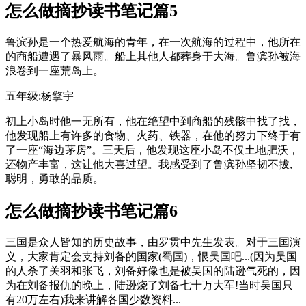
怎么做摘抄读书笔记篇5
鲁滨孙是一个热爱航海的青年，在一次航海的过程中，他所在
的商船遭遇了暴风雨。船上其他人都葬身于大海。鲁滨孙被海
浪卷到一座荒岛上。
五年级:杨擎宇
初上小岛时他一无所有，他在绝望中到商船的残骸中找了找，
他发现船上有许多的食物、火药、铁器，在他的努力下终于有
了一座“海边茅房”。三天后，他发现这座小岛不仅土地肥沃，
还物产丰富，这让他大喜过望。我感受到了鲁滨孙坚韧不拔,
聪明，勇敢的品质。
怎么做摘抄读书笔记篇6
三国是众人皆知的历史故事，由罗贯中先生发表。对于三国演
义，大家肯定会支持刘备的国家(蜀国)，恨吴国吧...(因为吴国
的人杀了关羽和张飞，刘备好像也是被吴国的陆逊气死的，因
为在刘备报仇的晚上，陆逊烧了刘备七十万大军!当时吴国只
有20万左右)我来讲解各国少数资料...