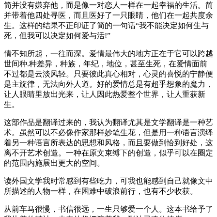
简并没有嫌弃他，而是像一对恋人一样在一起幸福的生活。简
并带着他四处寻医，而且医好了一只眼睛，他们在一起共度余
生。这样的结果不正印证了简的一句话“我不能决定如何生与
死，但我可以决定如何爱与活!”
情不知所起，一往而深。爱情最伟大的地方正在于它可以跨越
世间种.种差异，种族，年纪，地位，甚至生死，在爱情面前
不过都是云淡风轻。只要彼此真心相对，心灵的喜悦的宁静便
是主旋律，无法向外人道。好的爱情总是有超乎想象的魔力，
让人眼睛里放出光来，让人因此热爱整个世界，让人重获新
生。
这部作品是翻译过来的，我认为翻译尤其是文学翻译是一种艺
术。虽然可以不必像作家那样妙笔生花，但是用一种语言演绎
着另一种语言所表达的思想和风格，而且要做到恰到好处，这
离不开艺术创造。一种在原文束缚下的创造，似乎可以在圈定
的范围内施展出更大的空间。
读外国文学我时常感到有些吃力，可我也能感到自己就像文中
所描述的人物一样，在困难中破浪前行，也有不少收获。
从前车马很慢，书信很远，一生只够爱一个人。这本书给予了