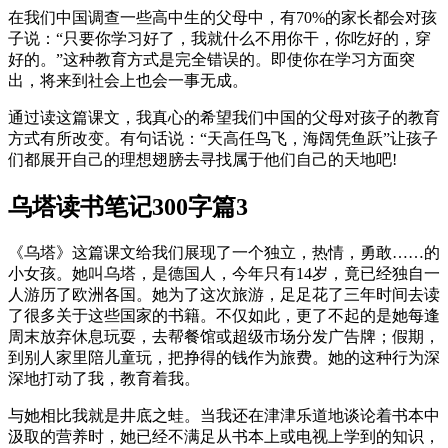
在我们中国调查一些高中生的父母中，有70%的家长都会对孩
子说：“只要你学习好了，我就什么不用你干，你吃好的，穿
好的。”这种教育方式是完全错误的。即使你在学习方面突
出，将来到社会上也会一事无成。
通过读这篇课文，我真心的希望我们中国的父母对孩子的教育
方式有所改变。有句话说：“天高任鸟飞，海阔凭鱼跃”让孩子
们都展开自己的理想翅膀去寻找属于他们自己的天地吧!
乌塔读书笔记300字篇3
《乌塔》这篇课文给我们展现了一个独立，热情，勇敢……的
小女孩。她叫乌塔，是德国人，今年只有14岁，竟已经独自一
人游历了欧洲各国。她为了这次旅游，足足花了三年时间去读
了很多关于这些国家的书籍。不仅如此，更了不起的是她每逢
周末放弃休息玩耍，去帮餐馆或超级市场分发广告牌；假期，
到别人家里陪儿童玩，把挣得的钱作为旅费。她的这种行为深
深地打动了我，教育着我。
与她相比我就是井底之蛙。当我还在津津乐道地谈论着书本中
汲取的营养时，她已经不满足从书本上或电视上学到的知识，