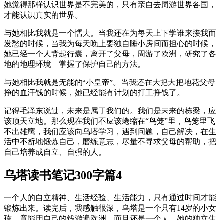
她觉得那样认识世界是不完美的，只有亲自去周游世界各国，
才能认识真实的世界。
与她相比我就是一个懦夫。当我还在为每天上下学谁来接我而
发愁的时候，当我为每天晚上要独自睡小房间而担心的时候，
她已经一个人背起行囊，离开了父母，周游了欧洲，研究了各
地的地理环境，掌握了保护自己的方法。
与她相比我就是无能的“小皇帝”。当我还在大把大把地花父母
挣的血汗钱的时候，她已经能有计划的打工挣钱了。
记得毛泽东说过，未来是属于我们的。我们是未来的栋梁，应
该顶天立地。那么现在我们不应该蜷缩在“鸟笼”里，鸟笼里飞
不出雄鹰，我们应该向乌塔学习，遇到问题，自己解决，在生
活中不断地锻炼自己，磨练意志，尽量不寻求父母的帮助，把
自己培养成自立、自强的人。
乌塔读书笔记300字篇4
一个人的自立精神、生活经验、生活能力，只有通过时间才能
锻炼出来。读完后，我感触很深，乌塔是一个只有14岁的小女
孩，竟能用自己的钱游遍欧洲，而且还是一个人，她的独立生