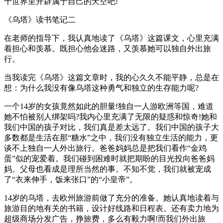
千世界里开辟属于自己的天空吧!
《乌塔》读书笔记二
在老师的指导下，我认真地读了《乌塔》这篇课文，心里充满
着担心和羡慕。既担心他会迷路，又羡慕她可以独自外出旅
行。
当我读完《乌塔》这篇文章时，我的心久久不能平静，总是在
想：为什么我没有像乌塔这种勇气和独立的生存能力呢?
一个14岁的女孩竟然如此的胆量!独自一人游欧洲等国，难道
她不怕被别人绑架吗?我内心里充满了无限的疑惑和惊奇!她和
我们中国的孩子对比，我们真是差太远了。我们中国的孩子大
多数都是生活在那“糖水”之中，我们没有独立生活的能力，更
谈不上独自一人外出旅行。爸爸妈妈总是把我们看作“金鸡
蛋”似的宠爱着。我们碰到困难时就把期盼的目光投向爸爸妈
妈。父母也看成是理所当然的事。不知不觉，我们就被宠成
了“衣来伸手，饭来张口”的“小皇帝”。
14岁的乌塔，去欧州旅游前做了充分的准备。她认真地读着与
旅游目的地有关的书籍，设计好线路和日程表。还有卖力地为
超级商场分发广告，挣旅费，多么有毅力啊!而我们外出旅