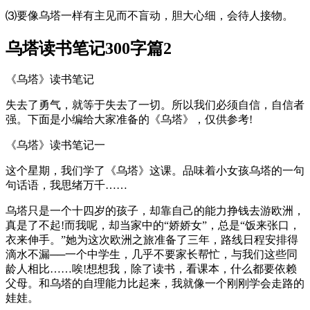
⑶要像乌塔一样有主见而不盲动，胆大心细，会待人接物。
乌塔读书笔记300字篇2
《乌塔》读书笔记
失去了勇气，就等于失去了一切。所以我们必须自信，自信者
强。下面是小编给大家准备的《乌塔》，仅供参考!
《乌塔》读书笔记一
这个星期，我们学了《乌塔》这课。品味着小女孩乌塔的一句
句话语，我思绪万千……
乌塔只是一个十四岁的孩子，却靠自己的能力挣钱去游欧洲，
真是了不起!而我呢，却当家中的“娇娇女”，总是“饭来张口，
衣来伸手。”她为这次欧洲之旅准备了三年，路线日程安排得
滴水不漏──一个中学生，几乎不要家长帮忙，与我们这些同
龄人相比……唉!想想我，除了读书，看课本，什么都要依赖
父母。和乌塔的自理能力比起来，我就像一个刚刚学会走路的
娃娃。