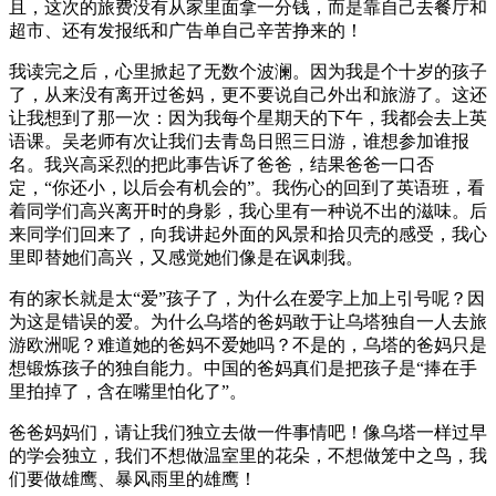
且，这次的旅费没有从家里面拿一分钱，而是靠自己去餐厅和
超市、还有发报纸和广告单自己辛苦挣来的！
我读完之后，心里掀起了无数个波澜。因为我是个十岁的孩子
了，从来没有离开过爸妈，更不要说自己外出和旅游了。这还
让我想到了那一次：因为我每个星期天的下午，我都会去上英
语课。吴老师有次让我们去青岛日照三日游，谁想参加谁报
名。我兴高采烈的把此事告诉了爸爸，结果爸爸一口否
定，“你还小，以后会有机会的”。我伤心的回到了英语班，看
着同学们高兴离开时的身影，我心里有一种说不出的滋味。后
来同学们回来了，向我讲起外面的风景和拾贝壳的感受，我心
里即替她们高兴，又感觉她们像是在讽刺我。
有的家长就是太“爱”孩子了，为什么在爱字上加上引号呢？因
为这是错误的爱。为什么乌塔的爸妈敢于让乌塔独自一人去旅
游欧洲呢？难道她的爸妈不爱她吗？不是的，乌塔的爸妈只是
想锻炼孩子的独自能力。中国的爸妈真们是把孩子是“捧在手
里拍掉了，含在嘴里怕化了”。
爸爸妈妈们，请让我们独立去做一件事情吧！像乌塔一样过早
的学会独立，我们不想做温室里的花朵，不想做笼中之鸟，我
们要做雄鹰、暴风雨里的雄鹰！