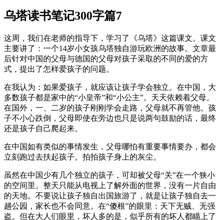
乌塔读书笔记300字篇7
这周，我们在老师的指导下，学习了《乌塔》这篇课文。课文
主要讲了：一个14岁小女孩乌塔独自游玩欧洲的故事。文章最
后针对中国的父母与德国的父母对孩子采取的不同的爱的方
式，提出了怎样爱孩子的问题。
在我认为：如果爱孩子，就应该让孩子学会独立。在中国，大
多数孩子都是家中的“小皇帝”和“小公主”。天天依赖着父母。
在国外，一、二岁的孩子刚刚学会走路，父母就不再管他。孩
子不小心跌倒，父母即使在旁边也只是说两句鼓励的话，最终
还是孩子自己爬起来。
在中国如有类似的事情发生，父母哪怕有重要事情要办，都会
立刻跑过去扶起孩子。拍拍孩子身上的灰尘。
虽然在中国少有几个独立的孩子，可却被父母“关”在一个狭小
的空间里。整天只能从电视上了解外面的世界，没有一片自由
的天地。不要说让孩子独自出国旅游了，就是让孩子独自去一
趟公园，家长也不会同意。在“傻根”的眼里：天下无贼、无强
盗。但在大人们眼里，坏人多的是，似乎所有的坏人都瞄上了