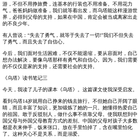
游，不但不用挣旅费，连基本的行装也不用准备。不用花力
气，爸爸妈妈做准备，我们就等着出发，而乌塔能这样漫游世
界，必得到父母的支持，如果在中国，肯定会被当成离家出走
的不良少年。
有人曾说：“失去了勇气，就等于失去了一切!”我们不但失去
了勇气，而且失去了自信心。
今后，我们面对生活困难，不仅不能退缩，要从容面对，自己
想办法解决，要像乌塔那样有勇气和自信心。因为，我们需要
的不仅仅是家的支持，还需要社会的支持。
《乌塔》读书笔记三
今天，我读了儿子的课本《乌塔》。这篇课文使我深受启发。
看到乌塔14岁就用自己挣来的钱去旅行。不但她自己开阔了眼
睛，而且丰富了知识，更加锻炼了她的一只。她懂得热爱自己
的祖国。敢于反驳别人，做什么事不依靠父母。使我联想到中
国父母与外国父母教育方式的差别。中国的父母对孩子大多数
都是衣来伸手，饭来张口。放在手里怕掉了，含在嘴里怕化
了。这种关心不是关系，而是溺爱。