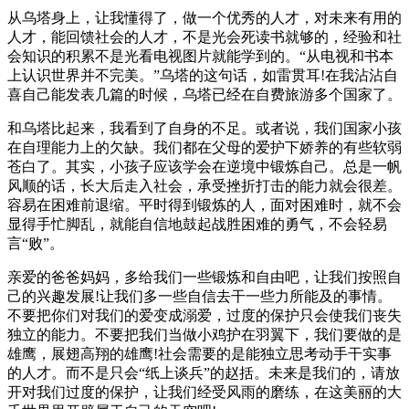
从乌塔身上，让我懂得了，做一个优秀的人才，对未来有用的
人才，能回馈社会的人才，不是光会死读书就够的，经验和社
会知识的积累不是光看电视图片就能学到的。“从电视和书本
上认识世界并不完美。”乌塔的这句话，如雷贯耳!在我沾沾自
喜自己能发表几篇的时候，乌塔已经在自费旅游多个国家了。
和乌塔比起来，我看到了自身的不足。或者说，我们国家小孩
在自理能力上的欠缺。我们都在父母的爱护下娇养的有些软弱
苍白了。其实，小孩子应该学会在逆境中锻炼自己。总是一帆
风顺的话，长大后走入社会，承受挫折打击的能力就会很差。
容易在困难前退缩。平时得到锻炼的人，面对困难时，就不会
显得手忙脚乱，就能自信地鼓起战胜困难的勇气，不会轻易
言“败”。
亲爱的爸爸妈妈，多给我们一些锻炼和自由吧，让我们按照自
己的兴趣发展!让我们多一些自信去干一些力所能及的事情。
不要把你们对我们的爱变成溺爱，过度的保护只会使我们丧失
独立的能力。不要把我们当做小鸡护在羽翼下，我们要做的是
雄鹰，展翅高翔的雄鹰!社会需要的是能独立思考动手干实事
的人才。而不是只会“纸上谈兵”的赵括。未来是我们的，请放
开对我们过度的保护，让我们经受风雨的磨练，在这美丽的大