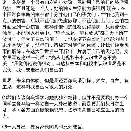
来。乌塔是一个只有14岁的小女孩，竟能用自己的挣的钱游遍
欧洲，而且还是一个人，她的独立生活能力多强啊!现在，在
中国许多家庭的家长都十分并心自己的子女们，生怕他受到一
点点的伤害，所以不让他们做这做那，不让他们出门，生怕在
外面受到一点伤害，这样使他们的性格变得暴燥，从而使他们
独单，不能融入社会中。“望子成龙，望女成凤”都是天下所有
父母心，但为了自己的孩子，，也要培养自己的独立能力啊！
未来是我们的，父母们，请放开对我们的束缚，让我们经受风
雨的磨练，在这大千世界中开辟出一片属于自己的天地吧。文
章里写过这样一句话：“光从电视和书本认识世界总不完
美。”我觉得她说得很对，当然从书本和电视中认识世界是不
完美，我们要走出我们自己的
世界，来亲自体验。但是我还要像乌塔那样，独立、自主、有
主见，这样对我自己有很大的好处。
⑴我们应该向乌塔学习她的独立精神，但并不是要我们每一个
同学去像乌塔一样独自一人外出旅游，而是要我们从日常生
活、学习各方面克服依赖思想，逐步提高自己独立生活的能
力。
⑵一人外出，要有家长同意和充分准备。