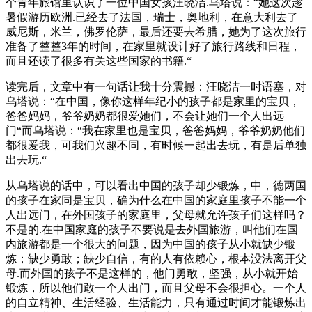
个青年旅馆里认识了一位中国女孩汪晓洁.乌塔说：“她这次趁
暑假游历欧洲.已经去了法国，瑞士，奥地利，在意大利去了
威尼斯，米兰，佛罗伦萨，最后还要去希腊，她为了这次旅行
准备了整整3年的时间，在家里就设计好了旅行路线和日程，
而且还读了很多有关这些国家的书籍.“
读完后，文章中有一句话让我十分震撼：汪晓洁一时语塞，对
乌塔说：“在中国，像你这样年纪小的孩子都是家里的宝贝，
爸爸妈妈，爷爷奶奶都很爱她们，不会让她们一个人出远
门“而乌塔说：“我在家里也是宝贝，爸爸妈妈，爷爷奶奶他们
都很爱我，可我们兴趣不同，有时候一起出去玩，有是后单独
出去玩.“
从乌塔说的话中，可以看出中国的孩子却少锻炼，中，德两国
的孩子在家同是宝贝，确为什么在中国的家庭里孩子不能一个
人出远门，在外国孩子的家庭里，父母就允许孩子们这样吗？
不是的.在中国家庭的孩子不要说是去外国旅游，叫他们在国
内旅游都是一个很大的问题，因为中国的孩子从小就缺少锻
炼；缺少勇敢；缺少自信，有的人有依赖心，根本没法离开父
母.而外国的孩子不是这样的，他门勇敢，坚强，从小就开始
锻炼，所以他们敢一个人出门，而且父母不会很担心。一个人
的自立精神、生活经验、生活能力，只有通过时间才能锻炼出