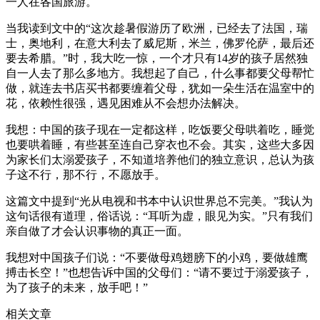
一人在各国旅游。
当我读到文中的“这次趁暑假游历了欧洲，已经去了法国，瑞
士，奥地利，在意大利去了威尼斯，米兰，佛罗伦萨，最后还
要去希腊。”时，我大吃一惊，一个才只有14岁的孩子居然独
自一人去了那么多地方。我想起了自己，什么事都要父母帮忙
做，就连去书店买书都要缠着父母，犹如一朵生活在温室中的
花，依赖性很强，遇见困难从不会想办法解决。
我想：中国的孩子现在一定都这样，吃饭要父母哄着吃，睡觉
也要哄着睡，有些甚至连自己穿衣也不会。其实，这些大多因
为家长们太溺爱孩子，不知道培养他们的独立意识，总认为孩
子这不行，那不行，不愿放手。
这篇文中提到“光从电视和书本中认识世界总不完美。”我认为
这句话很有道理，俗话说：“耳听为虚，眼见为实。”只有我们
亲自做了才会认识事物的真正一面。
我想对中国孩子们说：“不要做母鸡翅膀下的小鸡，要做雄鹰
搏击长空！”也想告诉中国的父母们：“请不要过于溺爱孩子，
为了孩子的未来，放手吧！”
相关文章