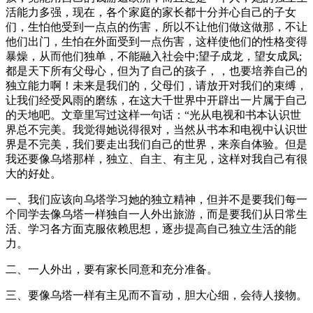
活能力多强，现在，各个家庭的家长都十分并心自己的子女
们，生怕他受到一点点的伤害，所以不让他们做这做那，不让
他们出门，生怕在外面受到一点伤害，这样使他们的性格变得
暴燥，从而他们独单，不能融入社会中;望子成龙，望女成凤;
都是天下所有父母心，但为了自己的孩子，，也要培养自己的
独立能力啊！未来是我们的，父母们，请放开对我们的束缚，
让我们经受风雨的磨练，在这大千世界中开辟出一片属于自己
的天地吧。文章里写过这样一句话：“光从电视和书本认识世
界总不完美。我觉得她说得很对，当然从书本和电视中认识世
界是不完美，我们要走出我们自己的世界，来亲自体验。但是
我还要像乌塔那样，独立、自主、有主见，这样对我自己有很
大的好处。
一、我们应该向乌塔学习她的独立精神，但并不是要我们每一
个同学去像乌塔一样独自一人外出旅游，而是要我们从日常生
活、学习各方面克服依赖思想，逐步提高自己独立生活的能
力。
二、一人外出，要有家长同意和充分准备。
三、要像乌塔一样有主见而不盲动，胆大心细，会待人接物。