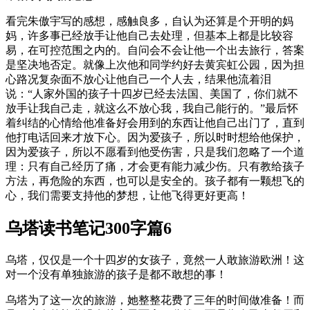
看完朱傲宇写的感想，感触良多，自认为还算是个开明的妈
妈，许多事已经放手让他自己去处理，但基本上都是比较容
易，在可控范围之内的。自问会不会让他一个出去旅行，答案
是坚决地否定。就像上次他和同学约好去黄宾虹公园，因为担
心路况复杂面不放心让他自己一个人去，结果他流着泪
说：“人家外国的孩子十四岁已经去法国、美国了，你们就不
放手让我自己走，就这么不放心我，我自己能行的。”最后怀
着纠结的心情给他准备好会用到的东西让他自己出门了，直到
他打电话回来才放下心。因为爱孩子，所以时时想给他保护，
因为爱孩子，所以不愿看到他受伤害，只是我们忽略了一个道
理：只有自己经历了痛，才会更有能力减少伤。只有教给孩子
方法，再危险的东西，也可以是安全的。孩子都有一颗想飞的
心，我们需要支持他的梦想，让他飞得更好更高！
乌塔读书笔记300字篇6
乌塔，仅仅是一个十四岁的女孩子，竟然一人敢旅游欧洲！这
对一个没有单独旅游的孩子是都不敢想的事！
乌塔为了这一次的旅游，她整整花费了三年的时间做准备！而