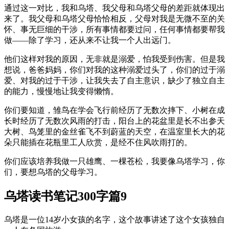
通过这一对比，我和乌塔、我父母和乌塔父母的差距就体现出
来了。我父母和乌塔父母恰恰相反，父母对我是无微不至的关
怀、事无巨细的干涉，所有事情都要过问，任何事情都要帮我
做——除了学习，还从来不让我一个人出远门。
他们这样对我的原因，无非就是溺爱，怕我受到伤害。但是我
想说，爸爸妈妈，你们对我的这种溺爱过头了，你们的过于溺
爱、对我的过于干涉，让我失去了自主意识，缺少了独立自主
的能力，慢慢地让我变得懒惰。
你们要知道，雏鸟在学会飞行前经历了无数次摔下、小树在成
长时经历了无数次风雨的打击，阳台上的花盆里是长不出参天
大树、鸟笼里的金丝雀飞不到蔚蓝的天空，在温室里长大的花
朵只能插在花瓶里工人欣赏，是经不住风吹雨打的。
你们应该培养我做一只雄鹰、一棵苍松，我要像乌塔学习，你
们，要想乌塔的父母学习。
乌塔读书笔记300字篇9
乌塔是一位14岁小女孩的名字，这个故事讲述了这个女孩独自