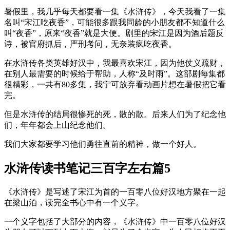
暑假里，我几乎每天都要看一集《水浒传》，今天我看了一集
名叫“宋江吃夜香”，可能很多跟我同龄的小朋友都不知道什么
叫“夜香”，原来“夜香”就是大便。剧里的宋江是因为酒后题反
诗，被官府抓后，严刑考问，无奈装疯吃夜香。
在水浒传各类英雄好汉中，我最喜欢宋江，因为他仗义疏财，
在别人最需要的时候给于帮助，人称“及时雨”。这部剧每集都
很精彩，一共有80多集，我宁可放弃看动画片想在暑假把它看
完。
但是水浒传的结局很惨死的死，散的散。后来人们为了纪念他
们，年年都会上山纪念他们。
我们大家都要学习他们勇往直前的精神，做一个好人。
水浒传读书笔记三百字左右篇5
《水浒传》是写述了宋江为首的一百零八位好汉地方聚在一起
在梁山泊，读完全书心中有一个义字。
一个义字包括了大部分的内容，《水浒传》中一百零八位好汉