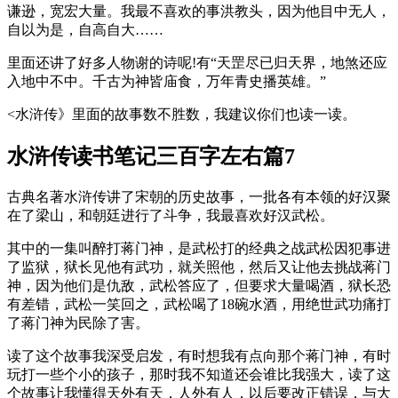
谦逊，宽宏大量。我最不喜欢的事洪教头，因为他目中无人，
自以为是，自高自大……
里面还讲了好多人物谢的诗呢!有“天罡尽已归天界，地煞还应
入地中不中。千古为神皆庙食，万年青史播英雄。”
<水浒传》里面的故事数不胜数，我建议你们也读一读。
水浒传读书笔记三百字左右篇7
古典名著水浒传讲了宋朝的历史故事，一批各有本领的好汉聚
在了梁山，和朝廷进行了斗争，我最喜欢好汉武松。
其中的一集叫醉打蒋门神，是武松打的经典之战武松因犯事进
了监狱，狱长见他有武功，就关照他，然后又让他去挑战蒋门
神，因为他们是仇敌，武松答应了，但要求大量喝酒，狱长恐
有差错，武松一笑回之，武松喝了18碗水酒，用绝世武功痛打
了蒋门神为民除了害。
读了这个故事我深受启发，有时想我有点向那个蒋门神，有时
玩打一些个小的孩子，那时我不知道还会谁比我强大，读了这
个故事让我懂得天外有天，人外有人，以后要改正错误，与大