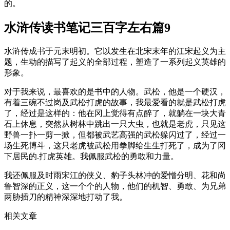
的。
水浒传读书笔记三百字左右篇9
水浒传成书于元末明初。它以发生在北宋末年的江宋起义为主
题，生动的描写了起义的全部过程，塑造了一系列起义英雄的
形象。
对于我来说，最喜欢的是书中的人物。武松，他是一个硬汉，
有着三碗不过岗及武松打虎的故事，我最爱看的就是武松打虎
了，经过是这样的：他在冈上觉得有点醉了，就躺在一块大青
石上休息，突然从树林中跳出一只大虫，也就是老虎，只见这
野兽一扑一剪一掀，但都被武艺高强的武松躲闪过了，经过一
场生死博斗，这只老虎被武松用拳脚给生生打死了，成为了冈
下居民的.打虎英雄。我佩服武松的勇敢和力量。
我还佩服及时雨宋江的侠义、豹子头林冲的爱憎分明、花和尚
鲁智深的正义，这一个个的人物，他们的机智、勇敢、为兄弟
两胁插刀的精神深深地打动了我。
相关文章