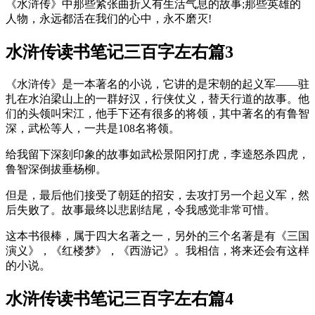
《水浒传》中那些紧张曲折又有生活气息的故事;那些英雄的
人物，永远都活在我们的心中，永不磨灭!
水浒传读书笔记三百字左右篇3
《水浒传》是一本著名的小说，它讲的是宋朝的起义军——驻
扎在水泊梁山上的一群好汉，行侠仗义，替天行道的故事。他
们的头领叫宋江，他手下还有很多的将领，其中著名的有鲁智
深，武松等人，一共是108名将领。
给我留下深刻印象的故事如武松景阳冈打虎，李逵怒杀四虎，
鲁智深倒拔垂杨柳。
但是，最后他们接受了朝廷的招安，去攻打另一个起义军，然
后失败了。故事最终以悲剧结尾，令我感觉非常可惜。
这本书很棒，属于四大名著之一，另外的三个名著是有《三国
演义》，《红楼梦》，《西游记》。我相信，将来还会有这样
的小说。
水浒传读书笔记三百字左右篇4