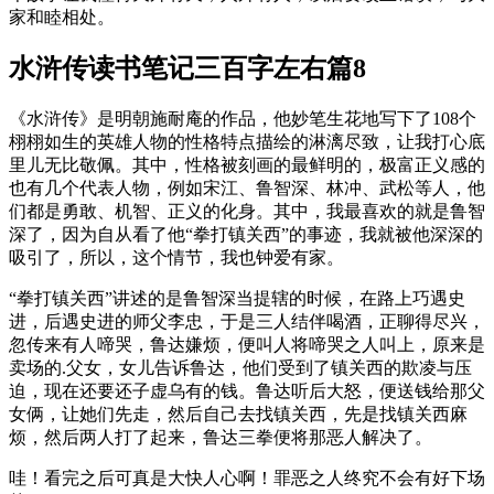
家和睦相处。
水浒传读书笔记三百字左右篇8
《水浒传》是明朝施耐庵的作品，他妙笔生花地写下了108个
栩栩如生的英雄人物的性格特点描绘的淋漓尽致，让我打心底
里儿无比敬佩。其中，性格被刻画的最鲜明的，极富正义感的
也有几个代表人物，例如宋江、鲁智深、林冲、武松等人，他
们都是勇敢、机智、正义的化身。其中，我最喜欢的就是鲁智
深了，因为自从看了他“拳打镇关西”的事迹，我就被他深深的
吸引了，所以，这个情节，我也钟爱有家。
“拳打镇关西”讲述的是鲁智深当提辖的时候，在路上巧遇史
进，后遇史进的师父李忠，于是三人结伴喝酒，正聊得尽兴，
忽传来有人啼哭，鲁达嫌烦，便叫人将啼哭之人叫上，原来是
卖场的.父女，女儿告诉鲁达，他们受到了镇关西的欺凌与压
迫，现在还要还子虚乌有的钱。鲁达听后大怒，便送钱给那父
女俩，让她们先走，然后自己去找镇关西，先是找镇关西麻
烦，然后两人打了起来，鲁达三拳便将那恶人解决了。
哇！看完之后可真是大快人心啊！罪恶之人终究不会有好下场