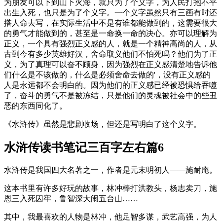
为朋友可以下到山下火海，就只为了个义字，为人民打抱不平
出生入死，也只是为了个义字。一个义字虽然只有三画有时还
搭人命去写，在实际生活中不是有谁都能做到的，这需要很大
的勇气才能做到的，甚至是一命换一命的决心。亦可以理解为
正义，一个具有强烈正义感的人，就是一个精神高尚的人，从
古到今有多少英雄好汉，舍命取义他们不怕死吗？他们为了正
义，为了真理可以奋不顾身，因为强烈在正义感清楚地告诉他
们什么是不该做的，什么是必须舍命去做的'，没有正义感的
人是永远都不会明白的。因为他们的正义感已经被恐惧给吞噬
了，奋斗的勇气不是被冻结，只是他们的灵魂被社会中的些丑
恶的东西同化了。
《水浒传》虽然是悲剧收场，但还是写明白了这个义字。
水浒传读书笔记三百字左右篇6
水浒传是我国四大名著之一，作者是元末明初人——施耐庵。
这本书里有许多好玩的故事，林冲棒打洪教头，杨志卖刀，施
恩三入死囚牢，鲁智深大闹五台山……
其中，我最喜欢的人物是林冲，他足智多谋，武艺高强，为人