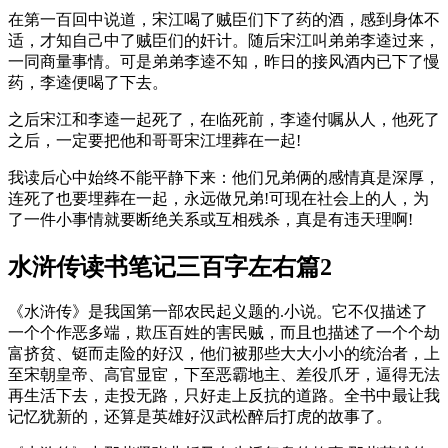
在第一百回中说道，宋江喝了贼臣们下了药的酒，感到身体不
适，才知自己中了贼臣们的奸计。随后宋江叫弟弟李逵过来，
一同商量事情。可是弟弟李逵不知，昨日的接风酒内已下了慢
药，李逵便喝了下去。
之后宋江和李逵一起死了，在临死前，李逵付嘱从人，他死了
之后，一定要把他和哥哥宋江埋葬在一起!
我读后心中始终不能平静下来：他们兄弟俩的感情真是深厚，
连死了也要埋葬在一起，永远做兄弟!可现在社会上的人，为
了一件小事情就要断绝关系或互相残杀，真是有违天理啊!
水浒传读书笔记三百字左右篇2
《水浒传》是我国第一部农民起义题的.小说。它不仅描述了
一个个作恶多端，欺压百姓的害民贼，而且也描述了一个个劫
富挤贫、铤而走险的好汉，他们被那些大大小小的统治者，上
至宋朝皇帝、高官显宦，下至恶霸地主、差役爪牙，逼得无法
再生活下去，走投无路，只好走上反抗的道路。全书中最让我
记忆犹新的，还算是英雄好汉武松醉后打虎的故事了。