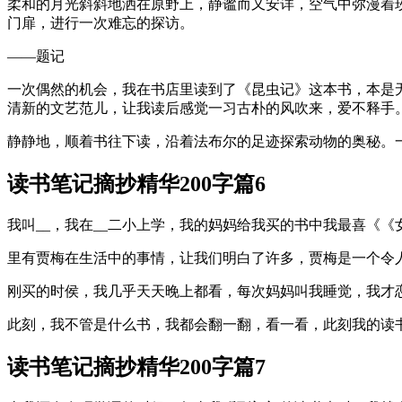
柔和的月光斜斜地洒在原野上，静谧而又安详，空气中弥漫着
门扉，进行一次难忘的探访。
——题记
一次偶然的机会，我在书店里读到了《昆虫记》这本书，本是
清新的文艺范儿，让我读后感觉一习古朴的风吹来，爱不释手
静静地，顺着书往下读，沿着法布尔的足迹探索动物的奥秘。
读书笔记摘抄精华200字篇6
我叫__，我在__二小上学，我的妈妈给我买的书中我最喜《
里有贾梅在生活中的事情，让我们明白了许多，贾梅是一个令
刚买的时侯，我几乎天天晚上都看，每次妈妈叫我睡觉，我才
此刻，我不管是什么书，我都会翻一翻，看一看，此刻我的读
读书笔记摘抄精华200字篇7