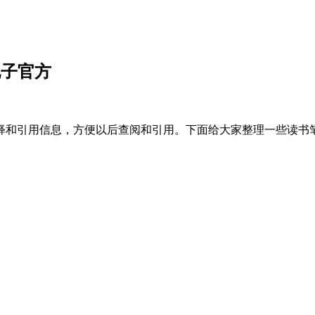
电子官方
和引用信息，方便以后查阅和引用。下面给大家整理一些读书笔记