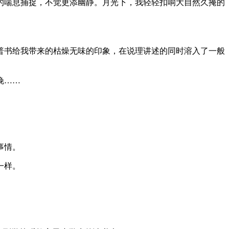
的喘息捕捉，不觉更添幽静。月光下，我轻轻扣响大自然久掩的
普书给我带来的枯燥无味的印象，在说理讲述的同时溶入了一般
晚……
事情。
一样。