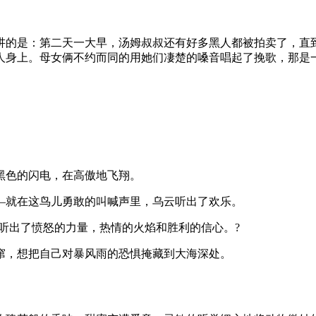
讲的是：第二天一大早，汤姆叔叔还有好多黑人都被拍卖了，直
人身上。母女俩不约而同的用她们凄楚的嗓音唱起了挽歌，那是
黑色的闪电，在高傲地飞翔。
—就在这鸟儿勇敢的叫喊声里，乌云听出了欢乐。
听出了愤怒的力量，热情的火焰和胜利的信心。?
窜，想把自己对暴风雨的恐惧掩藏到大海深处。