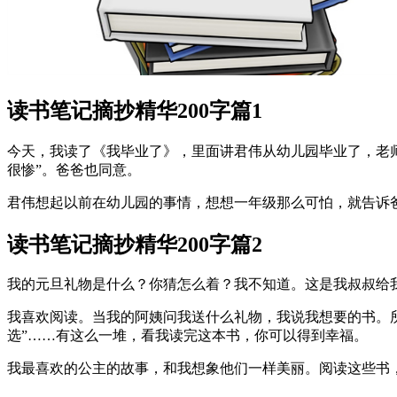
读书笔记摘抄精华200字篇1
今天，我读了《我毕业了》，里面讲君伟从幼儿园毕业了，老师
很惨”。爸爸也同意。
君伟想起以前在幼儿园的事情，想想一年级那么可怕，就告诉
读书笔记摘抄精华200字篇2
我的元旦礼物是什么？你猜怎么着？我不知道。这是我叔叔给
我喜欢阅读。当我的阿姨问我送什么礼物，我说我想要的书。所
选”……有这么一堆，看我读完这本书，你可以得到幸福。
我最喜欢的公主的故事，和我想象他们一样美丽。阅读这些书