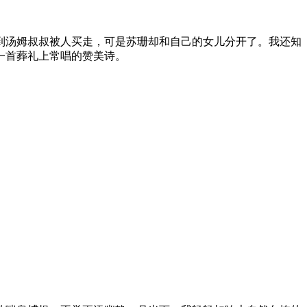
到汤姆叔叔被人买走，可是苏珊却和自己的女儿分开了。我还知
一首葬礼上常唱的赞美诗。