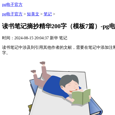
pg电子官方
pg电子官方
>
短美文
>
笔记
>
读书笔记摘抄精华200字（模板7篇）-pg
时间：
2024-08-15 20:04:37
新华
笔记
读书笔记中涉及到引用其他作者的文献，需要在笔记中添加注释
字。