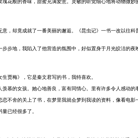
玫瑰花般的香味，甜蜜充满爱意。灵敏的听觉细心地将动物微妙
无意，却竟成就了一番美丽的邂逅。《昆虫记》一书一改以往科
。
一步步地，我陷入了他营造的氛围中，好似置身于月光皎洁的夜
《女生贾梅》，它是秦文君写的书，我特喜欢。
人羡慕的女孩。她心地善良，富有同情心。里有许多令人感动的
恋恋不舍的关上了书，在梦里我就会梦到我读的资料，像看电影
书量已经很多了。