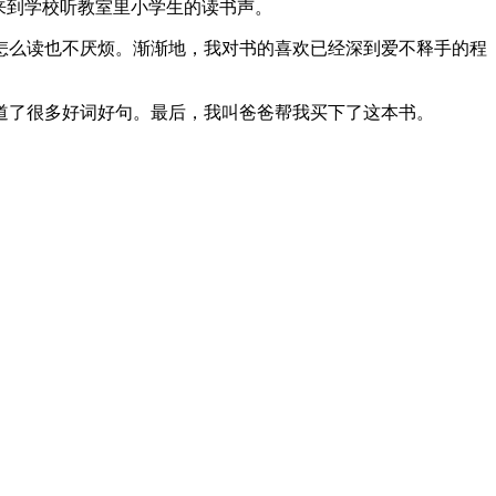
来到学校听教室里小学生的读书声。
怎么读也不厌烦。渐渐地，我对书的喜欢已经深到爱不释手的程
道了很多好词好句。最后，我叫爸爸帮我买下了这本书。