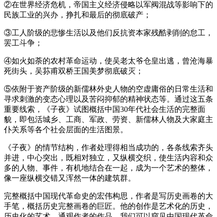
②在世界经济危机，帝国主义经济侵略以军阀混战等影响下的
民族工业的兴办，挣扎和最后的彻底破产；
③工人阶级的悲惨生活以及他们反抗资本家残酷剥削的怠工，
罢工斗争；
④如火如荼的农村革命运动，使吴老太爷仓皇出逃，曾沧海暴
死街头，吴荪甫双桥王国美梦彻底破灭；
⑤依附于资产阶级的新儒林外史人物的空虚庸俗的日常生活和
寻求刺激的变态心理以及苦闷抑郁的精神状态等。通过这五条
重要线索，《子夜》试图概括中国30年代社会生活的完整面
貌，即包活城乡、工商、军政、劳资、新儒林人物及大家庭主
仆关系等各个社会层面的生活图景。
《子夜》的情节结构，作者处理得相当成功的，各条线索齐头
并进，中心突出，既相对独立，又纵横交织，使生活内容和众
多的人物、事件，有机地结合在一起，成为一个艺术的整体，
像一座纵横交错又浑然一体的建筑群。
完整概括中国现代革命史的宏伟构思，作者是写历史画卷的大
手笔，概括历史完整画卷的巨匠。他的创作是艺术化的历史，
历史化的艺术。通观作者的作品，我们可以窥见中国现代革命