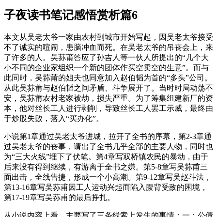
子夜读书笔记感悟赏析篇6
本文从吴老太爷一家由农村到城市开始写起，因吴老太爷接受
不了诚实的喧闹，患脑冲血而死。在吴老太爷的吊丧会上，来
了许多的人。吴荪莆答应了孙吉人等一伙人所提出的“几个大
小不同的企业家组织一个新的团体作买空卖空的生意”。而与
此同时，吴荪莆的姐夫也同意加入赵伯韬为首的“多头”公司。
从此吴荪莆与赵伯韬之间矛盾、斗争展开了。当时时局动荡不
安，吴荪莆农村老家被劫，损失严重。为了筹集组建新厂的资
本，他对丝长工人进行剥削，导致丝长工人罢工示威，最终由
于炒股失败，落入“买办化”。
小说第1章通过吴老太爷进城，拉开了全书的序幕，第2-3章通
过吴老太爷的丧事，请出了全书几乎全部的主要人物，同时也
为“三大火线”埋下了伏笔。第4章写双桥镇农民的暴动，由于
后来没有得到继续，有游离于全书之嫌。第5-8章写吴荪甫三
面出击，全线告捷，形成一个小高潮。第9-12章写吴赵斗法，
第13-16章写吴荪甫因工人运动兴起而陷入腹背受敌的困境，
第17-19章写吴荪甫的最后挣扎。
从小说内容上看，主要写了三条线索上发生的事情：一：公债