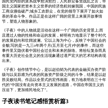
国民党内部的派系战争愈演愈烈，人民群众备受战乱之苦，帝
国主义国家把资本主义世界的经济危机转嫁我国，中国的民族
工商业濒临破产;城乡工农群众，在党的领导下展开了如火如
荼的革命斗争。作品正是在这样广阔的背景上来展开故事情
节，塑造人物形象的。
《子夜》中的人物就是活动在这样一个广阔的历史背景上;而
且透过人物的性格和命运的发展，鲜明有力地显示了整个时代
的发展趋向和壮阔波澜。它以上海为中心，反映了中国社会的
全貌;写的是一九三o年两个月(五月至七月)中的事件，而这些
事件里又隐伏着中国社会过去和未来的脉络。将纷纭复杂而具
有重大历史社会意义的生活现象通过谨严宏大的艺术结构表现
出来。
《子夜》创作情节中心，是以赵伯韬为代表的金融买办资产阶
级与以吴荪甫为代表的民族资产阶级之间的斗争，结果是以赵
胜吴败结局。作品以全景式的宏伟画面，有力地表明在三十年
代的“中国没有走向资本主义发展的道路，中国在帝国主义的
压迫下，更加殖民地化了”。
子夜读书笔记感悟赏析篇3