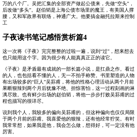
万的八个厂。吴把汇集的全部资产做起公债来，先做“空头”，
后改做“多头”。赵伯韬是上海公债市场里的魔王，有美国人撑
腰，又和军政界有联络，神通广大。他要搞金融托拉斯来控制
工
子夜读书笔记感悟赏析篇4
这一次将《子夜》完完整整的过啦一遍，说到“过”，想来想去
也只能用这个字。因为很少有人能真真正正的读它。
《子夜》是矛盾最有成就的一部长篇小说，是扛鼎之作。看过
的人，也包括看不懂的人，无一不拍手称赞。书里塑造的人物
有出场较多的“巨人”吴荪甫，将他的性格心理活动从两个月前
果断狠辣到两个月后犹豫不绝、担惊害怕，这一过程刻画的淋
漓尽致。也有鲜少出场的赵伯韬，将他一步步打败吴荪甫的过
程也描写的很详尽。
说到我个人，我较多的偏向吴荪甫的，但这种偏向也仅仅局限
于两个月前的荪甫。我喜爱他的狠辣，还有他经常狞笑。有时
我常常想，如果我是他，我会怎么做，想得好，可一定没有他
厉害。