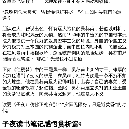
管最终他失败了，但这种精神不能不令人感动和钦佩。
“忽喇喇似大厦倾，昏惨惨似灯将尽。”不正如同吴荪甫的遭
遇？
胆识过人、智谋出色、怀有远大抱负的吴荪甫，若假以时机，
将会成为叱咤风云的人物。然而1930年的半殖民的中国根本无
法为他提供一个良好的发展资本主义的环境。外国的帝国主义
势力极力打压本国的民族企业，而中国也内杠不断，民族企业
在狂风暴雨中摇摇欲坠，濒临破产倒闭的危险边缘，吴荪甫只
能愤愤地骂道：”那红军光景也不过是匪！“
正如《红楼梦》中的王熙凤一样，吴荪甫出众的才干、雄厚的
实力也遭到了别人的妒忌。在吴家，杜竹斋便是一条不折不扣
的大蛀虫。他在吴荪甫最为记得时刻，出卖了自己的妻弟，受
金钱的驱使投靠了赵伯韬。至此，吴荪甫建立欠打的工业王国
的美梦彻底破灭。同吴荪甫比起来，他这是大不义！
读罢《子夜》仿佛正处在那个“夕阳无限好，只是近黄昏”的时
代。
子夜读书笔记感悟赏析篇9