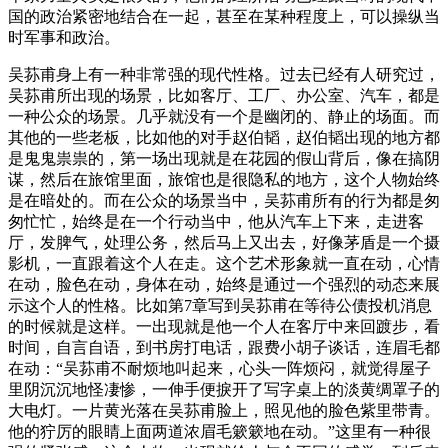
国的政治紧密地结合在一起，甚至在某种程度上，可以操纵当
时军事和政治。
吴荪甫身上有一种非常强的现代性格。过去已经有人研究过，
吴荪甫所出现的场景，比如客厅、工厂、办公室、汽车，都是
一种公众的场景。几乎就没有一个是幽闭的、静止的场面。而
其他的一些老板，比如他的对手赵伯韬，赵伯韬出现的地方都
是鬼鬼祟祟的，第一场出现就是在花园的假山背后，像在搞阴
谋，然后在旅馆里面，旅馆也是很隐私的地方，这个人物始终
是在暗处的。而在公众的场景当中，吴荪甫所有的行为都是匆
匆忙忙，始终是在一个行动当中，他从汽车上下来，走进客
厅，发脾气，处理公务，然后马上又出去，好像茅盾是一个摄
影机，一直跟着这个人在走。这个艺术形象就一直在动，心情
在动，脸色在动，身体在动，始终是通过一个强烈的动态来展
示这个人的性格。比如第7章写到吴荪甫在等待公债投机消息
的时候就是这样。一出现就是他一个人在客厅中来回踱步，看
时间，自言自语，到书房打电话，跟费小胡子谈话，连眉毛都
在动：“吴荪甫不耐烦地叫起来，心头一阵烦闷，就觉得屋子
里阴沉沉地怪凄惨，一伸手便捩开了写字桌上的淡黄绸罩子的
大电灯。一片黄光落在吴荪甫脸上，照见他的脸色紫里带青。
他的狞厉的眼睛上面两道浓眉毛簌簌地在动。”这里有一种很