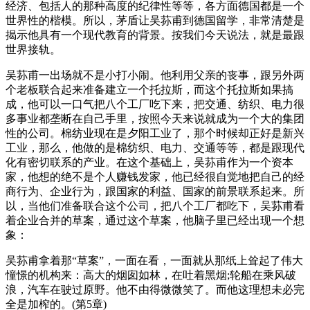
经济、包括人的那种高度的纪律性等等，各方面德国都是一个
世界性的楷模。所以，茅盾让吴荪甫到德国留学，非常清楚是
揭示他具有一个现代教育的背景。按我们今天说法，就是最跟
世界接轨。
吴荪甫一出场就不是小打小闹。他利用父亲的丧事，跟另外两
个老板联合起来准备建立一个托拉斯，而这个托拉斯如果搞
成，他可以一口气把八个工厂吃下来，把交通、纺织、电力很
多事业都垄断在自己手里，按照今天来说就成为一个大的集团
性的公司。棉纺业现在是夕阳工业了，那个时候却正好是新兴
工业，那么，他做的是棉纺织、电力、交通等等，都是跟现代
化有密切联系的产业。在这个基础上，吴荪甫作为一个资本
家，他想的绝不是个人赚钱发家，他已经很自觉地把自己的经
商行为、企业行为，跟国家的利益、国家的前景联系起来。所
以，当他们准备联合这个公司，把八个工厂都吃下，吴荪甫看
着企业合并的草案，通过这个草案，他脑子里已经出现一个想
象：
吴荪甫拿着那“草案”，一面在看，一面就从那纸上耸起了伟大
憧憬的机构来：高大的烟囱如林，在吐着黑烟;轮船在乘风破
浪，汽车在驶过原野。他不由得微微笑了。而他这理想未必完
全是加榨的。(第5章)