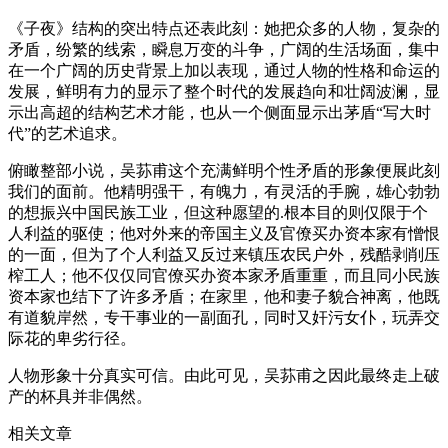
《子夜》结构的突出特点还表此刻：她把众多的人物，复杂的
矛盾，纷繁的线索，瞬息万变的斗争，广阔的生活场面，集中
在一个广阔的历史背景上加以表现，通过人物的性格和命运的
发展，鲜明有力的显示了整个时代的发展趋向和壮阔波澜，显
示出高超的结构艺术才能，也从一个侧面显示出茅盾“写大时
代”的艺术追求。
俯瞰整部小说，吴荪甫这个充满鲜明个性矛盾的形象便展此刻
我们的面前。他精明强干，有魄力，有灵活的手腕，雄心勃勃
的想振兴中国民族工业，但这种愿望的.根本目的则仅限于个
人利益的驱使；他对外来的帝国主义及官僚买办资本家有憎恨
的一面，但为了个人利益又反过来镇压农民户外，残酷剥削压
榨工人；他不仅仅同官僚买办资本家矛盾重重，而且同小民族
资本家也结下了许多矛盾；在家里，他和妻子貌合神离，他既
有道貌岸然，专干事业的一副面孔，同时又奸污女仆，玩弄交
际花的卑劣行径。
人物形象十分真实可信。由此可见，吴荪甫之因此最终走上破
产的杯具并非偶然。
相关文章