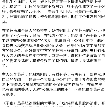
是他生不逢时，大罢工好不容易才在手下屠维岳的帮助下平
息。稳定了工厂后的吴荪甫不断努力，终于合伙成立了一个银
行，低价收购了八个小厂，专营生活用品。可是由于战事不
断，严重影响了销售，资金也周转困难，扼住了企业发展的喉
咙。
在吴荪甫和合伙人的坚持中，赵伯韬盯上了吴荪甫的产业。他
使用了不少手段，最后，在气力不支下，他使用了杀手锏：他
要以“国内公债维持会”的名义，电请政府下令禁止卖空，他还
直接去运动交易所理事会和经纪人会，怂恿他们发文要增加卖
方的保证金。正好是卖空方的吴荪甫只好请自己的姐夫杜竹斋
投入强大的资金在卖空方中，或能一搏，谁知杜竹斋背叛了自
己的妻弟吴荪甫，将资金投向了赵伯韬。最终，吴荪甫破产
了。
主人公吴荪甫，他魁梧刚毅，有财有势，有勇有谋，却在实现
自己的梦想——建造一个大型工业公司时，由于复杂因素的交
迫下而惨败;金融资本家赵伯韬不仅有政界作后台，在军界里
也有很深的关系，人称“公债场上的魔王”，正是他将吴荪甫逼
入绝境。
《子夜》虽是弘篇巨制的大手笔，但宏伟严密且脉络清晰。开