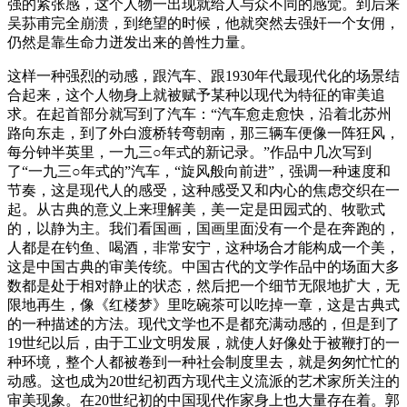
强的紧张感，这个人物一出现就给人与众不同的感觉。到后来
吴荪甫完全崩溃，到绝望的时候，他就突然去强奸一个女佣，
仍然是靠生命力迸发出来的兽性力量。
这样一种强烈的动感，跟汽车、跟1930年代最现代化的场景结
合起来，这个人物身上就被赋予某种以现代为特征的审美追
求。在起首部分就写到了汽车：“汽车愈走愈快，沿着北苏州
路向东走，到了外白渡桥转弯朝南，那三辆车便像一阵狂风，
每分钟半英里，一九三○年式的新记录。”作品中几次写到
了“一九三○年式的”汽车，“旋风般向前进”，强调一种速度和
节奏，这是现代人的感受，这种感受又和内心的焦虑交织在一
起。从古典的意义上来理解美，美一定是田园式的、牧歌式
的，以静为主。我们看国画，国画里面没有一个是在奔跑的，
人都是在钓鱼、喝酒，非常安宁，这种场合才能构成一个美，
这是中国古典的审美传统。中国古代的文学作品中的场面大多
数都是处于相对静止的状态，然后把一个细节无限地扩大，无
限地再生，像《红楼梦》里吃碗茶可以吃掉一章，这是古典式
的一种描述的方法。现代文学也不是都充满动感的，但是到了
19世纪以后，由于工业文明发展，就使人好像处于被鞭打的一
种环境，整个人都被卷到一种社会制度里去，就是匆匆忙忙的
动感。这也成为20世纪初西方现代主义流派的艺术家所关注的
审美现象。在20世纪初的中国现代作家身上也大量存在着。郭