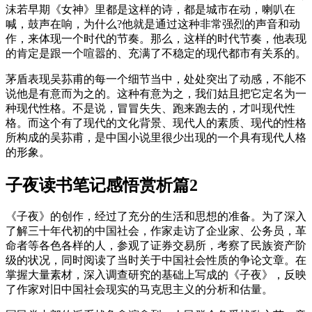
沫若早期《女神》里都是这样的诗，都是城市在动，喇叭在
喊，鼓声在响，为什么?他就是通过这种非常强烈的声音和动
作，来体现一个时代的节奏。那么，这样的时代节奏，他表现
的肯定是跟一个喧嚣的、充满了不稳定的现代都市有关系的。
茅盾表现吴荪甫的每一个细节当中，处处突出了动感，不能不
说他是有意而为之的。这种有意为之，我们姑且把它定名为一
种现代性格。不是说，冒冒失失、跑来跑去的，才叫现代性
格。而这个有了现代的文化背景、现代人的素质、现代的性格
所构成的吴荪甫，是中国小说里很少出现的一个具有现代人格
的形象。
子夜读书笔记感悟赏析篇2
《子夜》的创作，经过了充分的生活和思想的准备。为了深入
了解三十年代初的中国社会，作家走访了企业家、公务员，革
命者等各色各样的人，参观了证券交易所，考察了民族资产阶
级的状况，同时阅读了当时关于中国社会性质的争论文章。在
掌握大量素材，深入调查研究的基础上写成的《子夜》，反映
了作家对旧中国社会现实的马克思主义的分析和估量。