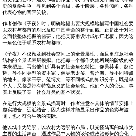
史的复杂斗争，寻觅到各个阶级，各个阶层，各种倾向，各种
代表心物的音容笑貌。
作者创作《子夜》时，明确地提出要大规模地描写中国社会要
以农村与都市的对比反映中国革命的整个面貌。正是出于对社
会面貌整体把握的需要，他把吴荪甫设计成纱厂老板，因为这
一角色便于联系农村与都市。
《子夜》不仅顾及到社会空间上的全景展现，而且更注意社会
结构的全景式表层模拟。他把每一个都作为他所属的阶级的标
本来塑造。写出他们所具有的社会角色特性。像吴荪甫、赵伯
韬、等不同类型的资本家，像吴老太爷、曾沧海、等不同特点
的地主。像李玉亭、范博文、等不同模式的知识分子，既是单
个人，又都是带有特指意义的社会角色。他们个人的命运、事
实上反映了某一社会群类的基本状况。
在进行大规模的全景式描写时，作者注意在具体的情节安排上
虚实结合、远近结合，因为这样才能显示出作品的色彩与波
澜，也才符合生活的实际。
他以城市为近景，以农村为远景的布局，以光怪陆离的城市为
主要的生活舞台，通过作品中人物的谈论或政治形势的变化，