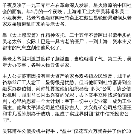
子夜反映了一九三零年左右革命深入发展、星火燎原的中国社
会的面貌。年5月的一个夜晚，上海滩工业大亨吴荪甫和吴二
小姐芙芳、姑老爷金融财阀杜竹斋正在戴生昌轮船局迎候从老
家双桥镇避乱而来的吴老太爷。
靠《太上感应篇》作精神依托、二十五年不曾跨出书斋半步的
吴老太爷，实际上已是一具古老的僵尸，一到上海，资本主义
都市的气息立刻使他风化了。
吴老太爷因刺激过度得了脑溢血，当晚就咽了气。第二天，吴
府大办丧事，各种人物云集吴家。
主人公吴荪甫因投有巨大资产的家乡双桥镇农民造反，城里的
裕华丝厂工人怠工，显得很是忧愁。但当他听到杜竹斋讲到金
融买办赵伯韬、尚仲礼要拉他们组织秘密“多头”公司，搞公债
投机时，眼里马匕闪出兴奋的光彩，丢下丧事立即找赵伯韬谈
判，心里构思着一个大计划：吞下一切中小实业家，成为工业
霸主。他和太平洋公司总经理孙吉人、大兴煤矿公司总经理王
和甫几番筹划终于成功，组成了实业界财团“益中信托投资公
司”。
吴荪甫在公债投机中得手，“益中”仅花五六万就吞并了估价30