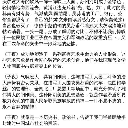
头讲述大海的软风一阵一阵吹上人面，苏州河幻成了金绿色，
轻悄悄地向西流去。黄浦江边充斥着“光、热、力”，此时的吴
荪甫有财有势，气派威风;而结尾，吴荪甫的工厂、银行、公
馆全都没有了，自己的梦(本文来自读后感范文，请保留链接)
当然也破灭了，惨败于赵伯韬的吴荪甫带着姨太太灰溜溜地到
牯岭消暑。一头一尾，形成了鲜明的对比，不得不让我们惊叹
于一位民族工业巨子在帝国主义和军阀政治的双重挤压下，又
在工农革命的夹击中一败涂地的悲惨。
《子夜》成功地塑造了一系列富有艺术生命力的人物形象。这
些艺术形象是作者匠心独运的艺术创造，他们在我国现代文学
人物画廊中占据着突出的位置。
《子夜》气魄宏大、具有阳刚美，这与描写工人罢工斗争的浩
大声势有密切关系。在描写工人围攻吴荪甫的汽车、包围裕华
丝厂的管理部、全闸北工厂总罢工等场面中，就充分体现了雄
伟博大的阳刚美。这种阳刚美的思想基础，就是作者矛盾所要
极力表现的中国人民争取民族解放的精神—一种不屈不挠的，
永不言弃的精神!
《子夜》就像是一本历史书、政治书，告诉了我们半殖民地半
封建时中国城市社会的黑暗。