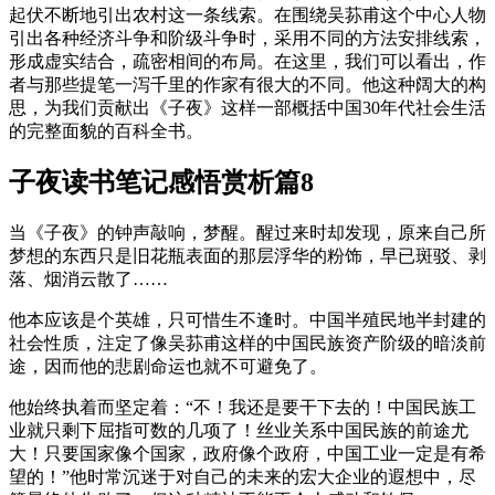
起伏不断地引出农村这一条线索。在围绕吴荪甫这个中心人物
引出各种经济斗争和阶级斗争时，采用不同的方法安排线索，
形成虚实结合，疏密相间的布局。在这里，我们可以看出，作
者与那些提笔一泻千里的作家有很大的不同。他这种阔大的构
思，为我们贡献出《子夜》这样一部概括中国30年代社会生活
的完整面貌的百科全书。
子夜读书笔记感悟赏析篇8
当《子夜》的钟声敲响，梦醒。醒过来时却发现，原来自己所
梦想的东西只是旧花瓶表面的那层浮华的粉饰，早已斑驳、剥
落、烟消云散了……
他本应该是个英雄，只可惜生不逢时。中国半殖民地半封建的
社会性质，注定了像吴荪甫这样的中国民族资产阶级的暗淡前
途，因而他的悲剧命运也就不可避免了。
他始终执着而坚定着：“不！我还是要干下去的！中国民族工
业就只剩下屈指可数的几项了！丝业关系中国民族的前途尤
大！只要国家像个国家，政府像个政府，中国工业一定是有希
望的！”他时常沉迷于对自己的未来的宏大企业的遐想中，尽