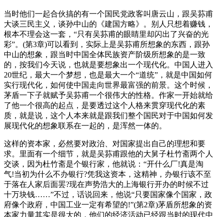
当时他们一起合伙搞的有一个国民党政客叫唐云山，跟吴荪甫
大谈三民主义，谈孙中山的《建国方略》。别人只想着赚钱，
根本不理会这一套，“只有吴荪甫的眼睛里却闪出了兴奋的光
彩”。(第3章)可以看到，实际上是吴荪甫所想象的东西，跟孙
中山的想象，跟当时中国全体民族资产阶级所想象的是一致
的，按我们今天说，也就是要想象出一个现代化。中国人进入
20世纪，最大一个梦想，也是最大一个“道统”，就是中国如何
实行现代化，如何使中国走向世界最富强的前景。这个时候，
茅盾一下子就赋予吴荪甫一个很伟大的性格。作家一开始就给
了他一个很高的起点，是要透过这个人格来贯穿现代化的素
质，就是说，这个人本来就是跟我们整个国民对于中国如何发
展现代化的想象联系在一起的，是浑然一体的。
这样的资本家，必然要对政治、对国家提出自己的理想和要
求。里面有一个细节，就是吴荪甫跟他的大舅子杜竹斋两个人
交谈，因为杜竹斋是个银行家，他就说：“开什么厂!真是淘
气!当初为什么不办银行?凭我这资本，这精神，办银行该不至
于落在人家后面罢?现在声势浩大的上海银行开办的时候不过
十万块钱……”不过，话说回来，他说“只要国家像个国家，政
府像个政府，中国工业一定有希望的!”(第2章)茅盾所想象的资
本家力量其实是很大的，他们的经济活动已经跟当时的现代中