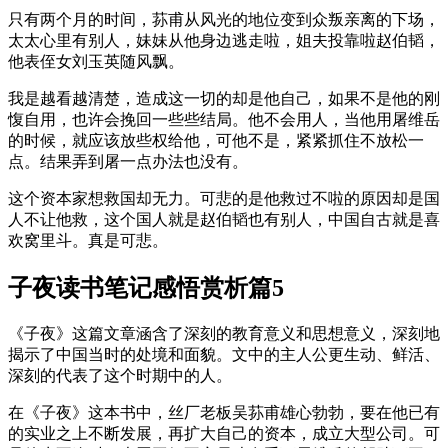
只有两个月的时间，荪甫从风光的地位变到众叛亲离的下场，
太太心里有别人，妹妹从他身边逃走啦，姐夫投靠啦赵伯韬，
他表侄女刘玉英随风飘。
我是越看越清楚，造成这一切的却是他自己，如果不是他的刚
愎自用，也许会挽回一些些结局。他不会用人，当他用屠维岳
的时候，就应该放些权给他，可他不是，紧紧抓住不放松一
点。结果弄到屠一点办法也没有。
这个资本家想救国却无力。可悲的是他救过不啦的原因却是国
人不让他救，这个国人就是赵伯韬也有别人，中国自古就是喜
欢窝里斗。真是可悲。
子夜读书笔记感悟赏析篇5
《子夜》这篇文章涵含了深刻的教育意义和思想意义，深刻地
揭示了中国当时的处境和面貌。文中的主人公更生动、鲜活、
深刻的代表了这个时期中的人。
在《子夜》这本书中，丝厂老板吴荪甫雄心勃勃，要在他已有
的实业之上不断发展，再扩大自己的资本，成立大型公司。可