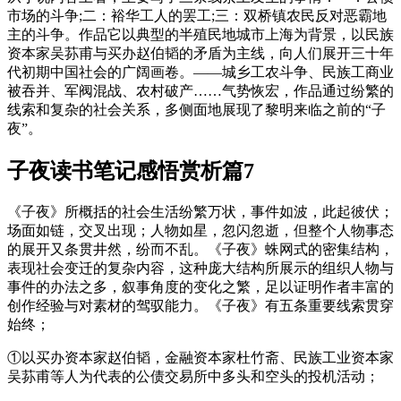
市场的斗争;二：裕华工人的罢工;三：双桥镇农民反对恶霸地
主的斗争。作品它以典型的半殖民地城市上海为背景，以民族
资本家吴荪甫与买办赵伯韬的矛盾为主线，向人们展开三十年
代初期中国社会的广阔画卷。——城乡工农斗争、民族工商业
被吞并、军阀混战、农村破产……气势恢宏，作品通过纷繁的
线索和复杂的社会关系，多侧面地展现了黎明来临之前的“子
夜”。
子夜读书笔记感悟赏析篇7
《子夜》所概括的社会生活纷繁万状，事件如波，此起彼伏；
场面如链，交叉出现；人物如星，忽闪忽逝，但整个人物事态
的展开又条贯井然，纷而不乱。《子夜》蛛网式的密集结构，
表现社会变迁的复杂内容，这种庞大结构所展示的组织人物与
事件的办法之多，叙事角度的变化之繁，足以证明作者丰富的
创作经验与对素材的驾驭能力。《子夜》有五条重要线索贯穿
始终；
①以买办资本家赵伯韬，金融资本家杜竹斋、民族工业资本家
吴荪甫等人为代表的公债交易所中多头和空头的投机活动；