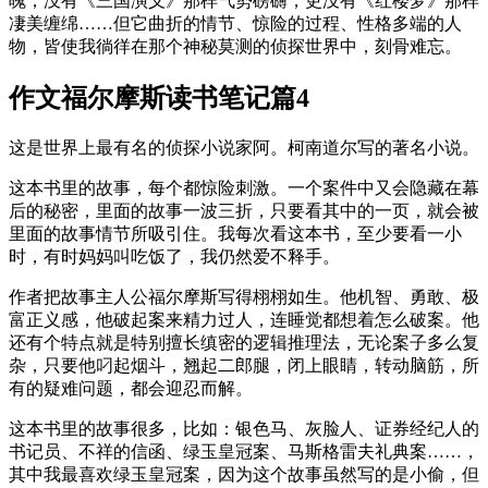
魄；没有《三国演义》那样气势磅礴，更没有《红楼梦》那样
凄美缠绵……但它曲折的情节、惊险的过程、性格多端的人
物，皆使我徜徉在那个神秘莫测的侦探世界中，刻骨难忘。
作文福尔摩斯读书笔记篇4
这是世界上最有名的侦探小说家阿。柯南道尔写的著名小说。
这本书里的故事，每个都惊险刺激。一个案件中又会隐藏在幕
后的秘密，里面的故事一波三折，只要看其中的一页，就会被
里面的故事情节所吸引住。我每次看这本书，至少要看一小
时，有时妈妈叫吃饭了，我仍然爱不释手。
作者把故事主人公福尔摩斯写得栩栩如生。他机智、勇敢、极
富正义感，他破起案来精力过人，连睡觉都想着怎么破案。他
还有个特点就是特别擅长缜密的逻辑推理法，无论案子多么复
杂，只要他叼起烟斗，翘起二郎腿，闭上眼睛，转动脑筋，所
有的疑难问题，都会迎忍而解。
这本书里的故事很多，比如：银色马、灰脸人、证券经纪人的
书记员、不祥的信函、绿玉皇冠案、马斯格雷夫礼典案……，
其中我最喜欢绿玉皇冠案，因为这个故事虽然写的是小偷，但