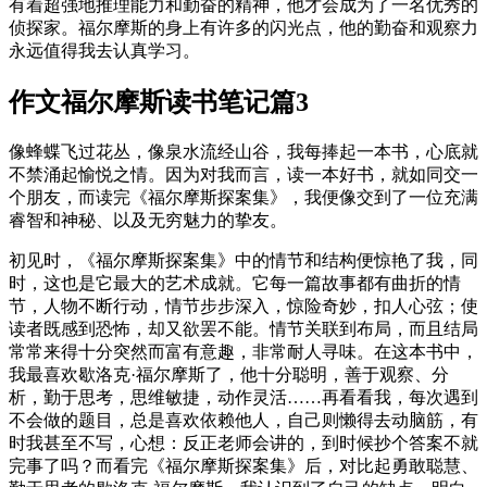
有着超强地推理能力和勤奋的精神，他才会成为了一名优秀的
侦探家。福尔摩斯的身上有许多的闪光点，他的勤奋和观察力
永远值得我去认真学习。
作文福尔摩斯读书笔记篇3
像蜂蝶飞过花丛，像泉水流经山谷，我每捧起一本书，心底就
不禁涌起愉悦之情。因为对我而言，读一本好书，就如同交一
个朋友，而读完《福尔摩斯探案集》，我便像交到了一位充满
睿智和神秘、以及无穷魅力的挚友。
初见时，《福尔摩斯探案集》中的情节和结构便惊艳了我，同
时，这也是它最大的艺术成就。它每一篇故事都有曲折的情
节，人物不断行动，情节步步深入，惊险奇妙，扣人心弦；使
读者既感到恐怖，却又欲罢不能。情节关联到布局，而且结局
常常来得十分突然而富有意趣，非常耐人寻味。在这本书中，
我最喜欢歇洛克·福尔摩斯了，他十分聪明，善于观察、分
析，勤于思考，思维敏捷，动作灵活……再看看我，每次遇到
不会做的题目，总是喜欢依赖他人，自己则懒得去动脑筋，有
时我甚至不写，心想：反正老师会讲的，到时候抄个答案不就
完事了吗？而看完《福尔摩斯探案集》后，对比起勇敢聪慧、