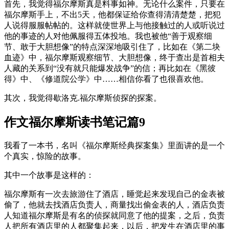
首先，我觉得福尔摩斯真是料事如神。无论什么案件，只要在
福尔摩斯手上，不出5天，他都保证给你查得清清楚楚，把犯
人说得服服帖帖的。这样就使世界上与他接触过的人或听说过
他的事迹的人对他佩服得五体投地。我也被他“善于观察细
节、敢于大胆想像”的特点深深地吸引住了，比如在《第二块
血迹》中，福尔摩斯观察细节、大胆想像，终于查出是首相夫
人藏的关系到“没有就只能爆发战争”的信；再比如在《黑彼
得》中、《修道院公学》中……相信你看了也很喜欢他。
其次，我觉得歇洛克.福尔摩斯侦探的探案。
作文福尔摩斯读书笔记篇9
我看了一本书，名叫《福尔摩斯经典探案集》里面讲的是一个
个真实，惊险的故事。
其中一个故事是这样的：
福尔摩斯有一次去旅游住了酒店，睡觉起来发现自己的金表被
偷了，他就去找酒店负责人，商量找出偷金表的人，酒店负责
人知道福尔摩斯是有名的侦探就同意了他的提案，之后，负责
人把所有酒店里的人都聚集起来，以后，把发生在酒店里的事