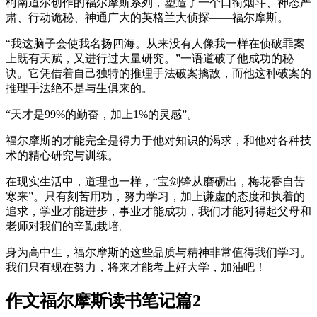
柯南道尔创作的福尔摩斯系列，塑造了一个口衔烟斗、神态严
肃、行动诡秘、神通广大的英格兰大侦探——福尔摩斯。
“我这脑子会使我名扬四海。从来没有人像我一样在侦破罪案
上既有天赋，又进行过大量研究。”一语道破了他成功的秘
诀。它凭借着自己独特的推理手法破案擒敌，而他这种破案的
推理手法绝不是与生俱来的。
“天才是99%的勤奋，加上1%的灵感”。
福尔摩斯的才能完全是得力于他对知识的渴求，和他对各种技
术的精心研究与训练。
在现实生活中，道理也一样，“宝剑锋从磨砺出，梅花香自苦
寒来”。只有刻苦用功，努力学习，加上谦虚的态度和执着的
追求，学业才能进步，事业才能成功，我们才能对得起父母和
老师对我们的辛勤栽培。
身为高中生，福尔摩斯的这些品质与精神非常值得我们学习。
我们只有现在努力，将来才能考上好大学，加油吧！
作文福尔摩斯读书笔记篇2