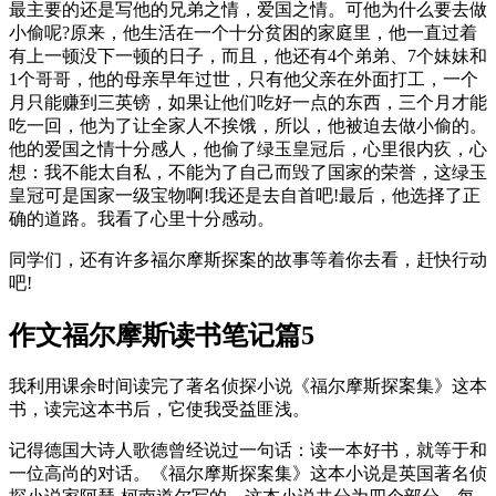
最主要的还是写他的兄弟之情，爱国之情。可他为什么要去做
小偷呢?原来，他生活在一个十分贫困的家庭里，他一直过着
有上一顿没下一顿的日子，而且，他还有4个弟弟、7个妹妹和
1个哥哥，他的母亲早年过世，只有他父亲在外面打工，一个
月只能赚到三英镑，如果让他们吃好一点的东西，三个月才能
吃一回，他为了让全家人不挨饿，所以，他被迫去做小偷的。
他的爱国之情十分感人，他偷了绿玉皇冠后，心里很内疚，心
想：我不能太自私，不能为了自己而毁了国家的荣誉，这绿玉
皇冠可是国家一级宝物啊!我还是去自首吧!最后，他选择了正
确的道路。我看了心里十分感动。
同学们，还有许多福尔摩斯探案的故事等着你去看，赶快行动
吧!
作文福尔摩斯读书笔记篇5
我利用课余时间读完了著名侦探小说《福尔摩斯探案集》这本
书，读完这本书后，它使我受益匪浅。
记得德国大诗人歌德曾经说过一句话：读一本好书，就等于和
一位高尚的对话。《福尔摩斯探案集》这本小说是英国著名侦