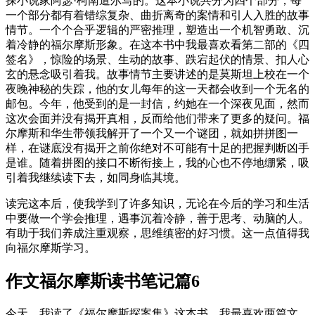
探小说家阿瑟·柯南道尔写的。这本小说共分为四个部分，每
一个部分都有着错综复杂、曲折离奇的案情和引人入胜的故事
情节。一个个合乎逻辑的严密推理，塑造出一个机智勇敢、沉
着冷静的福尔摩斯形象。在这本书中我最喜欢看第二部的《四
签名》，惊险的场景、生动的故事、跌宕起伏的情景、扣人心
玄的悬念吸引着我。故事情节主要讲述的是莫斯坦上校在一个
夜晚神秘的失踪，他的女儿每年的这一天都会收到一个无名的
邮包。今年，他受到的是一封信，约她在一个深夜见面，然而
这次会面并没有揭开真相，反而给他们带来了更多的疑问。福
尔摩斯和华生带领我解开了一个又一个谜团，就如拼拼图一
样，在谜底没有揭开之前你绝对不可能有十足的把握判断凶手
是谁。随着拼图的接口不断衔接上，我的心也不停地绷紧，吸
引着我继续读下去，如同身临其境。
读完这本后，使我学到了许多知识，无论在今后的学习和生活
中要做一个学会推理，遇事沉着冷静，善于思考、动脑的人。
有助于我们养成注重观察，思维缜密的好习惯。这一点值得我
向福尔摩斯学习。
作文福尔摩斯读书笔记篇6
今天，我读了《福尔摩斯探案集》这本书。我最喜欢两篇文