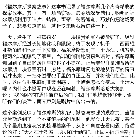
《福尔摩斯探案故事》这本书记录了福尔摩斯几个离奇精彩的
探案故事。其中，有一场偷窃案。最令我深受感触，聪明的福
尔摩斯利用了唱片、蜡像、窗帘、秘密通道、巧妙的把这场案
子了。想要知道的话，就赶快来听我给讲述一下。
一天，发生了一桩盗窃案——一块珍贵的宝石被偷窃了。经过
福尔摩斯经过长期地化妆和跟踪，终于发现了扒手——西而维
亚斯伯爵和他的手下莫顿。福尔摩斯想到了一个办法，机智地
把两名罪犯骗到了家里。当罪犯悄悄地窃窃私语时，福尔摩斯
却回到了自己的房间里拉起了小提琴。正当罪犯商量准备给福
尔摩斯一块假宝石时，忽然，福尔摩斯闪电般地从客厅的窗帘
后冲出来，一把夺过罪犯手里的真正宝石，并将他们捉住。此
时，这两位罪犯感到非常困惑，一个蜡像怎么会变成一个活人
呢？为什么小提琴声现在还在响着。福尔摩斯哈哈大笑的
说；“我的卧室有通往窗帘后的门，我悄悄地蜡像转移走，偷
听你们的谈话，而琴声则是唱片中传出来的。
这个案例反映了福尔摩斯的机智，勤奋与超强的观察力。当福
尔摩斯遇到了一个不能解决的问题时，他就会几天几夜，甚至
几个星期废寝忘食的梳理着案子，从各个角度去看问题，俗话
说的好：”天才在于积累，聪明在于勤奋“。正因为福尔摩斯拥