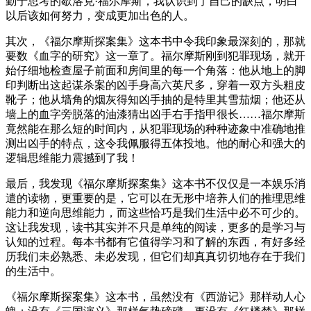
勤于思考的歇洛克·福尔摩斯，我认识到了自己的缺点，明白
以后该如何努力，变成更加出色的人。
其次，《福尔摩斯探案集》这本书中令我印象最深刻的，那就
要数《血字的研究》这一章了。福尔摩斯刚到犯罪现场，就开
始仔细地检查屋子前面和房间里的每一个角落：他从地上的脚
印判断出这起谋杀案的凶手身高六英尺多，穿着一双方头粗皮
靴子；他从墙角的烟灰得知凶手抽的是特里其雪茄烟；他还从
墙上的血字旁脱落的油漆猜出凶手右手指甲很长……福尔摩斯
竟然能在那么短的时间内，从犯罪现场的种种迹象中准确地推
测出凶手的特点，这令我佩服得五体投地。他的耐心和强大的
逻辑思维能力震撼到了我！
最后，我发现《福尔摩斯探案集》这本书不仅仅是一本娱乐消
遣的读物，更重要的是，它可以在无形中培养人们的推理思维
能力和逆向思维能力，而这些恰巧是我们生活中必不可少的。
这让我发现，读书其实并不只是单纯的阅读，更多的是学习与
认知的过程。每本书都有它值得学习和了解的东西，有好多经
历我们未必熟悉、未必发现，但它们却真真切切地存在于我们
的生活中。
《福尔摩斯探案集》这本书，虽然没有《西游记》那样动人心