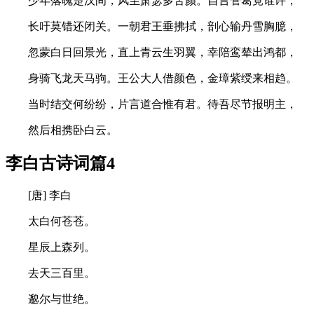
少年落魄楚汉间，风尘萧瑟多苦颜。自言管葛竟谁许，
长吁莫错还闭关。一朝君王垂拂拭，剖心输丹雪胸臆，
忽蒙白日回景光，直上青云生羽翼，幸陪鸾辇出鸿都，
身骑飞龙天马驹。王公大人借颜色，金璋紫绶来相趋。
当时结交何纷纷，片言道合惟有君。待吾尽节报明主，
然后相携卧白云。
李白古诗词篇4
[唐] 李白
太白何苍苍。
星辰上森列。
去天三百里。
邈尔与世绝。