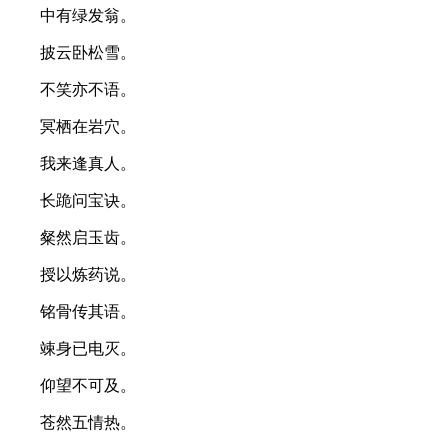
中有绿发翁。
披云卧松雪。
不笑亦不语。
冥栖在岩穴。
我来逢真人。
长跪问宝诀。
粲然启玉齿。
授以炼药说。
铭骨传其语。
竦身已电灭。
仰望不可及。
苍然五情热。