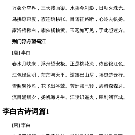
万象分空界，三天接画梁。水摇金刹影，日动火珠光。
鸟拂琼帘度，霞连绣栱张。目随征路断，心逐去帆扬。
露浴梧楸白，霜催橘柚黄。玉毫如可见，于此照迷方。
荆门浮舟望蜀江
[唐] 李白
春水月峡来，浮舟望安极。正是桃花流，依然锦江色。
江色绿且明，茫茫与天平。逶迤巴山尽，摇曳楚云行。
雪照聚沙雁，花飞出谷莺。芳洲却已转，碧树森森迎。
流目浦烟夕，扬帆海月生。江陵识遥火，应到渚宫城。
李白古诗词篇1
[唐] 李白