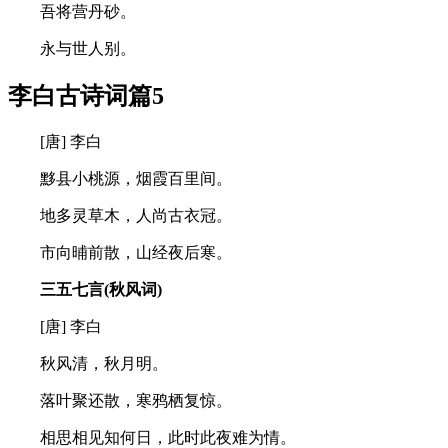
吾将营丹砂。
永与世人别。
李白古诗词篇5
[唐] 李白
黟县小桃源，烟霞百里间。
地多灵草木，人尚古衣冠。
市向晡前散，山经夜后寒。
三五七言(秋风词)
[唐] 李白
秋风清，秋月明。
落叶聚还散，寒鸦栖复惊。
相思相见知何日，此时此夜难为情。