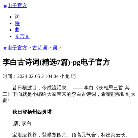
pg电子官方
词
诗
曲
文言文
pg电子官方
>
古诗词
>
词
>
李白古诗词(精选7篇)-pg电子官方
时间：
2024-02-05 21:04:04
小龙
词
昔日横波目，今成流泪泉。 —— 李白《长相思三首·其
二》下面就是小编给大家带来的李白古诗词，希望能帮助到大
家!
秋日登扬州西灵塔
[唐] 李白
宝塔凌苍苍，登攀览四荒。顶高元气合，标出海云长。