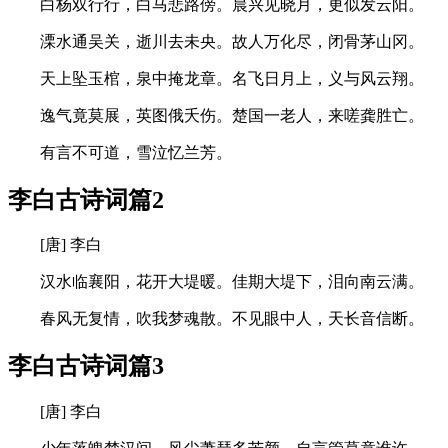
白杨双行行，白马悲路傍。晨兴见晓月，更似发云阳。
溧水通吴关，逝川去未央。故人万化尽，闭骨茅山冈。
天上坠玉棺，泉中掩龙章。名飞日月上，义与风云翔。
逸气竟莫展，英图俄夭伤。楚国一老人，来嗟龚胜亡。
有言不可道，雪泣忆兰芳。
李白古诗词篇2
[唐] 李白
汉水临襄阳，花开大堤暖。佳期大堤下，泪向南云满。
春风无复情，吹我梦魂散。不见眼中人，天长音信断。
李白古诗词篇3
[唐] 李白