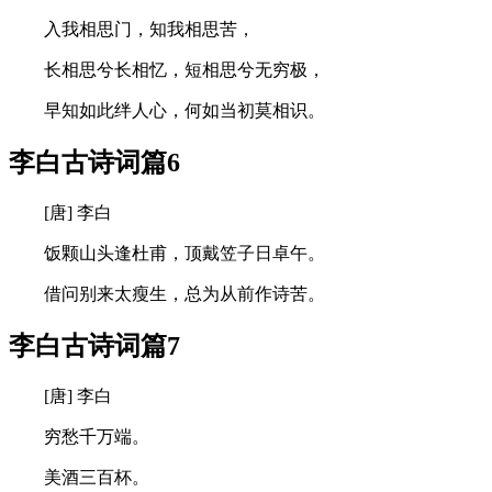
入我相思门，知我相思苦，
长相思兮长相忆，短相思兮无穷极，
早知如此绊人心，何如当初莫相识。
李白古诗词篇6
[唐] 李白
饭颗山头逢杜甫，顶戴笠子日卓午。
借问别来太瘦生，总为从前作诗苦。
李白古诗词篇7
[唐] 李白
穷愁千万端。
美酒三百杯。