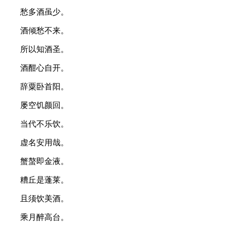
愁多酒虽少。
酒倾愁不来。
所以知酒圣。
酒酣心自开。
辞粟卧首阳。
屡空饥颜回。
当代不乐饮。
虚名安用哉。
蟹螯即金液。
糟丘是蓬莱。
且须饮美酒。
乘月醉高台。