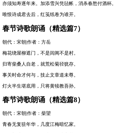
亦须知寿逐年来。加添雪兴凭毡帐，消杀春愁付酒杯。
唯恨诗成君去后，红笺纸卷为谁开。
春节诗歌朗诵（精选篇7）
朝代：宋朝|作者：方岳
梅花绕屋柳遮门，不是闾阊不是村。
归寄柴桑人自老，就荒松菊径犹存。
事关时命才何与，技止文章道未尊。
灯火半生堪底用，只将黄犊教吾孙。
春节诗歌朗诵（精选篇8）
朝代：宋朝|作者：柴望
青春无复驻年华，几度江梅暗忆家。