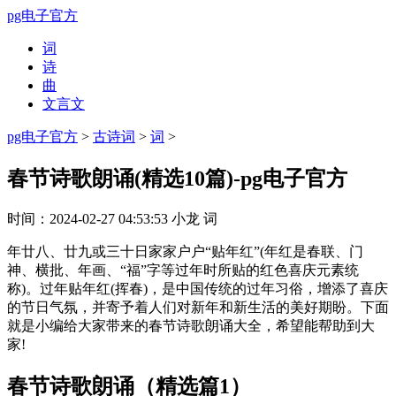
pg电子官方
词
诗
曲
文言文
pg电子官方
>
古诗词
>
词
>
春节诗歌朗诵(精选10篇)-pg电子官方
时间：
2024-02-27 04:53:53
小龙
词
年廿八、廿九或三十日家家户户“贴年红”(年红是春联、门
神、横批、年画、“福”字等过年时所贴的红色喜庆元素统
称)。过年贴年红(挥春)，是中国传统的过年习俗，增添了喜庆
的节日气氛，并寄予着人们对新年和新生活的美好期盼。下面
就是小编给大家带来的春节诗歌朗诵大全，希望能帮助到大
家!
春节诗歌朗诵（精选篇1）