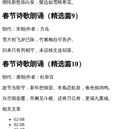
惆怅新愁添白发，鬓边如雪映寒花。
春节诗歌朗诵（精选篇9）
朝代：宋朝|作者：方岳
雪片初飞岁已除，竹篱梅自可吾庐。
归来只有穷相守，未议移文送却渠。
春节诗歌朗诵（精选篇10）
朝代：唐朝|作者：杜审言
故节当歌守，新年把烛迎。冬氛恋虬箭，春色候鸡鸣。
兴尽闻壶覆，宵阑见斗横。还将万亿寿，更谒九重城。
相关文章
02-08
02-08