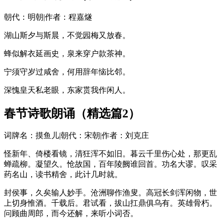
朝代：明朝|作者：程嘉燧
湖山斯夕与斯晨，不觉园梅又放春。
蜂似解衣延画史，泉来穿户款茶神。
宁须守岁过咸舍，何用辞年恼比邻。
深愧皇天私老眼，东家贳我作闲人。
春节诗歌朗诵（精选篇2）
词牌名：摸鱼儿|朝代：宋朝|作者：刘克庄
怪新年、倚楼看镜，清狂浑不如旧。暮云千里伤心处，那更乱
蝉疏柳。凝望久。怆故国，百年陵阙谁回首。功名大谬。叹采
药名山，读书精舍，此计几时就。
封侯事，久矣输人妙手。沧洲聊作渔叟。高冠长剑浑闲物，世
上切身惟酒。千载后。君试看，拔山扛鼎俱乌有。英雄骨朽。
问顾曲周郎，而今还解，来听小词否。