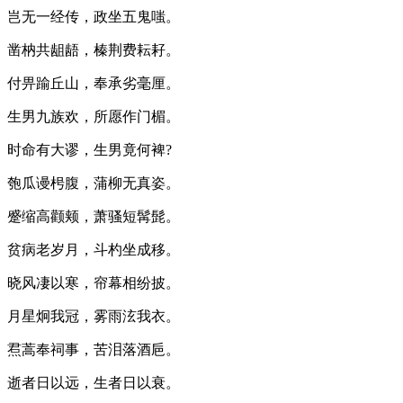
岂无一经传，政坐五鬼嗤。
凿枘共龃龉，榛荆费耘耔。
付畀踰丘山，奉承劣毫厘。
生男九族欢，所愿作门楣。
时命有大谬，生男竟何裨?
匏瓜谩枵腹，蒲柳无真姿。
蹙缩高颧颊，萧骚短髯髭。
贫病老岁月，斗杓坐成移。
晓风凄以寒，帘幕相纷披。
月星炯我冠，雾雨泫我衣。
焄蒿奉祠事，苦泪落酒巵。
逝者日以远，生者日以衰。