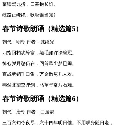
羸骖驾九折，日暮抱长饥。
岐路正巉绝，耿耿谁当知?
春节诗歌朗诵（精选篇5）
朝代：明朝|作者：戚继光
四指回杓犹障塞，颠毛如许怯簪冠。
惊心岁月愁仍在，回首风尘梦已阑。
百战劳销千口集，万金散尽几人欢。
燕然北望空弹剑，马革寻常片石难。
春节诗歌朗诵（精选篇6）
朝代：唐朝|作者：白居易
三百六旬今夜尽，六十四年明日催。不用叹身随日老，