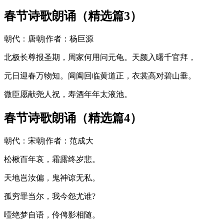
春节诗歌朗诵（精选篇3）
朝代：唐朝|作者：杨巨源
北极长尊报圣期，周家何用问元龟。天颜入曙千官拜，
元日迎春万物知。阊阖回临黄道正，衣裳高对碧山垂。
微臣愿献尧人祝，寿酒年年太液池。
春节诗歌朗诵（精选篇4）
朝代：宋朝|作者：范成大
松楸百年哀，霜露终岁悲。
天地岂汝偏，鬼神谅无私。
孤穷罪当尔，我今怨尤谁?
噎绝梦自语，伶俜影相随。