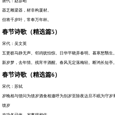
唐代：赵彦昭
器乏雕梁器，材非构厦材。
但将千岁叶，常奉万年杯。
春节诗歌（精选篇5）
宋代：吴文英
五更枥马静无声。邻鸡犹怕惊。日华平晓弄春明。暮寒愁翳生
新岁梦，去年情。残宵半酒醒。春风无定落梅轻。断鸿长短亭
春节诗歌（精选篇6）
宋代：苏轼
岁晚相与馈问为馈岁酒食相邀呼为别岁至除夜达旦不眠为守岁
馈岁
农功各已收，岁事得相佐。