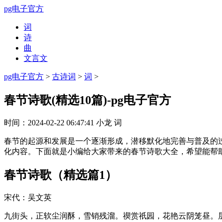
pg电子官方
词
诗
曲
文言文
pg电子官方
>
古诗词
>
词
>
春节诗歌(精选10篇)-pg电子官方
时间：
2024-02-22 06:47:41
小龙
词
春节的起源和发展是一个逐渐形成，潜移默化地完善与普及的
化内容。下面就是小编给大家带来的春节诗歌大全，希望能帮助
春节诗歌（精选篇1）
宋代：吴文英
九街头，正软尘润酥，雪销残溜。禊赏祇园，花艳云阴笼昼。