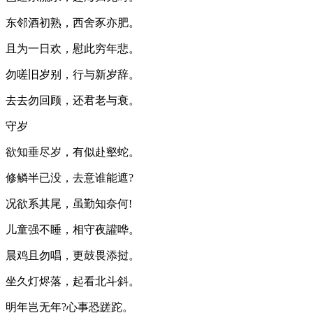
东邻酒初熟，西舍豕亦肥。
且为一日欢，慰此穷年悲。
勿嗟旧岁别，行与新岁辞。
去去勿回顾，还君老与衰。
守岁
欲知垂尽岁，有似赴壑蛇。
修鳞半已没，去意谁能遮?
况欲系其尾，虽勤知奈何!
儿童强不睡，相守夜讙哗。
晨鸡且勿唱，更鼓畏添挝。
坐久灯烬落，起看北斗斜。
明年岂无年?心事恐蹉跎。