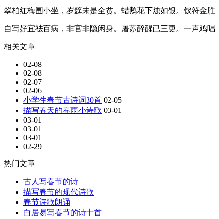
翠柏红梅围小坐，岁筵未是全贫。蜡鹅花下烛如银。钗符金胜
自写好宜祛百病，非官非隐闲身。屠苏醉醒已三更。一声鸡唱
相关文章
02-08
02-08
02-07
02-06
小学生春节古诗词30首
02-05
描写春天的春雨小诗歌
03-01
03-01
03-01
03-01
02-29
热门文章
古人写春节的诗
描写春节的现代诗歌
春节诗歌朗诵
白居易写春节的诗十首