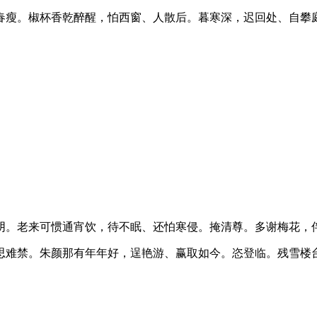
春瘦。椒杯香乾醉醒，怕西窗、人散后。暮寒深，迟回处、自攀
阴。老来可惯通宵饮，待不眠、还怕寒侵。掩清尊。多谢梅花，
思难禁。朱颜那有年年好，逞艳游、赢取如今。恣登临。残雪楼