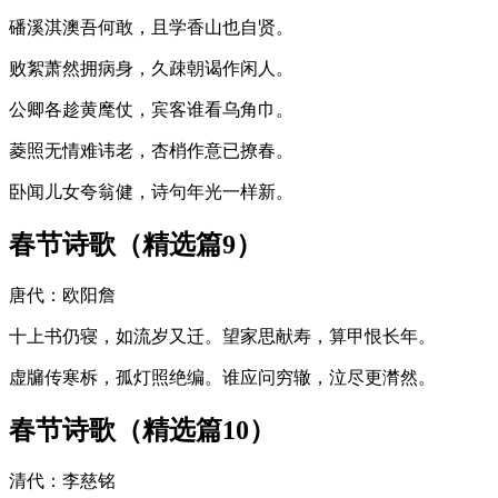
磻溪淇澳吾何敢，且学香山也自贤。
败絮萧然拥病身，久疎朝谒作闲人。
公卿各趁黄麾仗，宾客谁看乌角巾。
菱照无情难讳老，杏梢作意已撩春。
卧闻儿女夸翁健，诗句年光一样新。
春节诗歌（精选篇9）
唐代：欧阳詹
十上书仍寝，如流岁又迁。望家思献寿，算甲恨长年。
虚牖传寒柝，孤灯照绝编。谁应问穷辙，泣尽更潸然。
春节诗歌（精选篇10）
清代：李慈铭