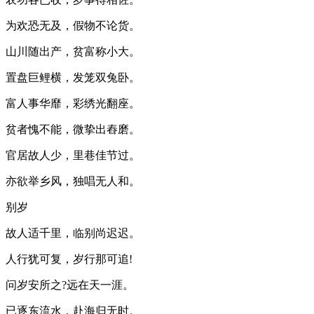
为欢恐无及，假物不论货。
山川随出产，贫富称小大。
置盘巨鲤横，发笼双兔卧。
富人事华靡，彩绣光翻座。
贫者愧不能，微挚出舂磨。
官居故人少，里巷佳节过。
亦欲举乡风，独唱无人和。
别岁
故人适千里，临别尚迟迟。
人行犹可复，岁行那可追!
问岁安所之?远在天一涯。
已逐东流水，赴海归无时。