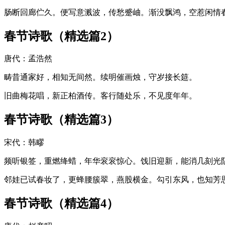
肠断回廊伫久。便写意溅波，传愁蹙岫。渐没飘鸿，空惹闲情
春节诗歌（精选篇2）
唐代：孟浩然
畴昔通家好，相知无间然。续明催画烛，守岁接长筵。
旧曲梅花唱，新正柏酒传。客行随处乐，不见度年年。
春节诗歌（精选篇3）
宋代：韩疁
频听银签，重燃绛蜡，年华衮衮惊心。饯旧迎新，能消几刻光
邻娃已试春妆了，更蜂腰簇翠，燕股横金。勾引东风，也知芳
春节诗歌（精选篇4）