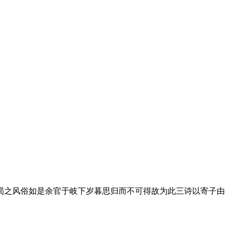
。
。
蜀之风俗如是余官于岐下岁暮思归而不可得故为此三诗以寄子由