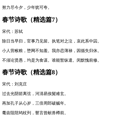
努力尽今夕，少年犹可夸。
春节诗歌（精选篇7）
宋代：苏轼
除日当早归，官事乃见留。执笔对之泣，哀此系中囚。
小人营糇粮，堕网不知羞。我亦恋薄禄，因循失归休。
不须论贤愚，均是为食谋。谁能暂纵遣。闵默愧前修。
春节诗歌（精选篇8）
宋代：刘克庄
过去光阴箭离弦，河清易俟鬓难玄。
再加孔子从心岁，三倍周郎破贼年。
耄齿阻陪鸠杖列，瞽言曾献兽樽前。