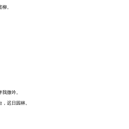
庭柳。
伴我微吟。
台，迟日园林。