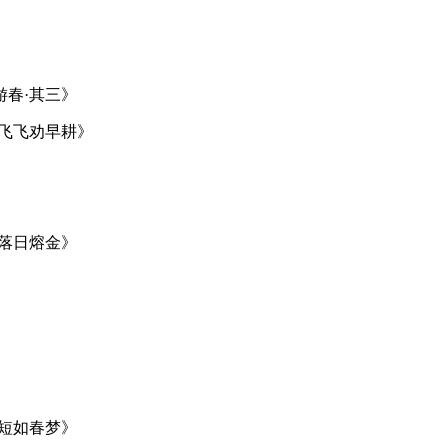
游春·其三》
谷飞飞劝早耕》
·落日熔金》
事短如春梦》