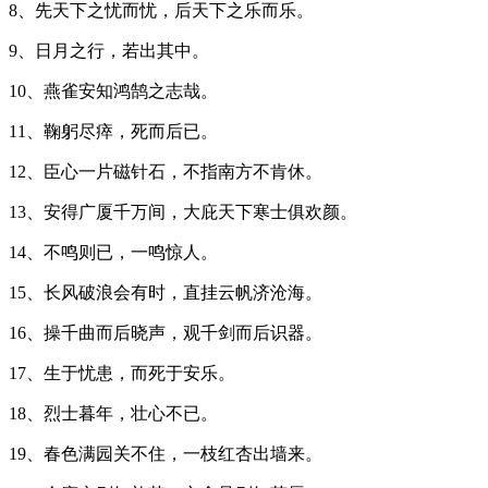
8、先天下之忧而忧，后天下之乐而乐。
9、日月之行，若出其中。
10、燕雀安知鸿鹄之志哉。
11、鞠躬尽瘁，死而后已。
12、臣心一片磁针石，不指南方不肯休。
13、安得广厦千万间，大庇天下寒士俱欢颜。
14、不鸣则已，一鸣惊人。
15、长风破浪会有时，直挂云帆济沧海。
16、操千曲而后晓声，观千剑而后识器。
17、生于忧患，而死于安乐。
18、烈士暮年，壮心不已。
19、春色满园关不住，一枝红杏出墙来。