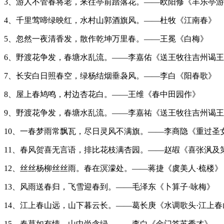
3、游人不管春将老，来往亭前踏落花。——欧阳修《丰乐亭游
4、千里莺啼绿映红，水村山郭酒旗风。——杜牧《江南春》
5、忽然一夜清香发，散作乾坤万里春。——王冕《白梅》
6、野渡花争发，春塘水乱流。——李嘉佑《送王牧往吉州谒
7、长安白日照春空，绿杨结烟垂袅风。——李白《阳春歌》
8、屋上春鸠鸣，村边杏花白。——王维《春中田园作》
9、野渡花争发，春塘水乱流。——李嘉祐《送王牧往吉州谒
10、一春梦雨常飘瓦，尽日灵风不满旗。——李商隐《重过圣
11、春风贺喜无言语，排比花枝满杏园。——赵嘏《喜张沨及
12、丝丝杨柳丝丝雨。春在溟濛处。——蒋捷《虞美人·梳楼》
13、风雨送春归，飞雪迎春到。——毛泽东《卜算子·咏梅》
14、江上春山远，山下暮云长。——葛长庚《水调歌头·江上春
15、春草如有情，山中尚含绿。——李白《金门答苏秀才》