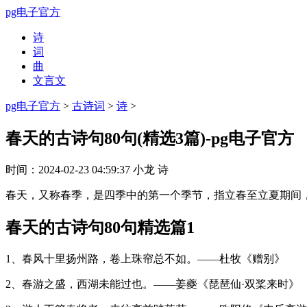
pg电子官方
诗
词
曲
文言文
pg电子官方
>
古诗词
>
诗
>
春天的古诗句80句(精选3篇)-pg电子官方
时间：
2024-02-23 04:59:37
小龙
诗
春天，又称春季，是四季中的第一个季节，指立春至立夏期间
春天的古诗句80句精选篇1
1、春风十里扬州路，卷上珠帘总不如。——杜牧《赠别》
2、春游之盛，西湖未能过也。——姜夔《琵琶仙·双桨来时》