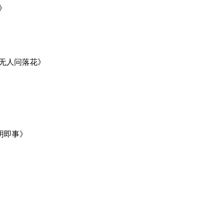
》
外无人问落花》
明即事》