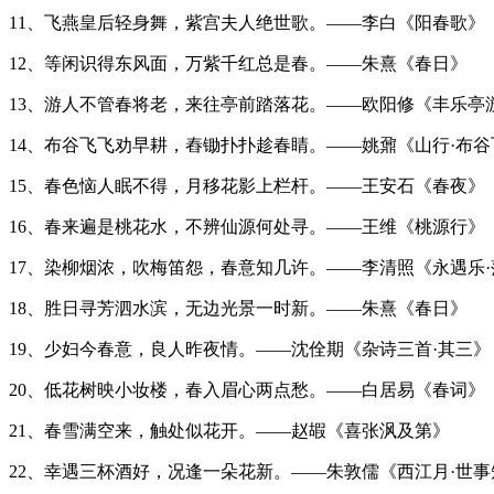
11、飞燕皇后轻身舞，紫宫夫人绝世歌。——李白《阳春歌》
12、等闲识得东风面，万紫千红总是春。——朱熹《春日》
13、游人不管春将老，来往亭前踏落花。——欧阳修《丰乐亭
14、布谷飞飞劝早耕，舂锄扑扑趁春睛。——姚鼐《山行·布
15、春色恼人眠不得，月移花影上栏杆。——王安石《春夜》
16、春来遍是桃花水，不辨仙源何处寻。——王维《桃源行》
17、染柳烟浓，吹梅笛怨，春意知几许。——李清照《永遇乐
18、胜日寻芳泗水滨，无边光景一时新。——朱熹《春日》
19、少妇今春意，良人昨夜情。——沈佺期《杂诗三首·其三》
20、低花树映小妆楼，春入眉心两点愁。——白居易《春词》
21、春雪满空来，触处似花开。——赵嘏《喜张沨及第》
22、幸遇三杯酒好，况逢一朵花新。——朱敦儒《西江月·世