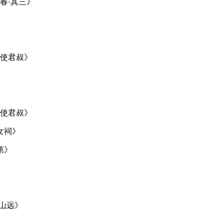
春·其三》
王使君叔》
王使君叔》
女祠》
第》
山远》