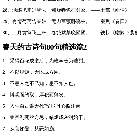
28、蛱蝶飞来过墙去，却疑春色在邻家。——王驾《雨晴》
29、有情芍药含春泪，无力蔷薇卧晓枝。——秦观《春日》
30、二月黄莺飞上林，春城紫禁晓阴阴。——钱起《赠阙下裴
春天的古诗句80句精选篇2
1、采得百花成蜜后，为谁辛苦为谁甜。
2、不以规矩，无以成方园。
3、不患人之不己知，患不知人也。
4、博观而约取，厚积而薄发。
5、人生自古谁无死?留取丹心照汗青。
6、春蚕到死丝方尽，蜡炬成灰泪始干。
7、从善如登，从恶如崩。