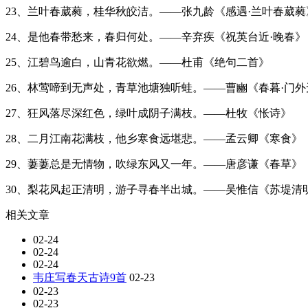
23、兰叶春葳蕤，桂华秋皎洁。——张九龄《感遇·兰叶春葳蕤
24、是他春带愁来，春归何处。——辛弃疾《祝英台近·晚春》
25、江碧鸟逾白，山青花欲燃。——杜甫《绝句二首》
26、林莺啼到无声处，青草池塘独听蛙。——曹豳《春暮·门
27、狂风落尽深红色，绿叶成阴子满枝。——杜牧《怅诗》
28、二月江南花满枝，他乡寒食远堪悲。——孟云卿《寒食》
29、萋萋总是无情物，吹绿东风又一年。——唐彦谦《春草》
30、梨花风起正清明，游子寻春半出城。——吴惟信《苏堤清
相关文章
02-24
02-24
02-24
韦庄写春天古诗9首
02-23
02-23
02-23