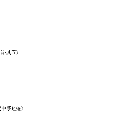
首·其五》
阴中系短篷》