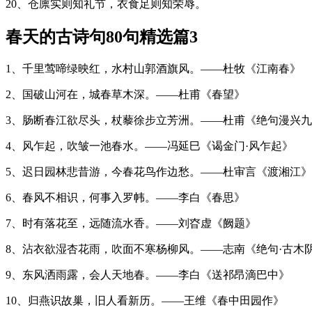
20、仓廪实则知礼节，衣食足则知荣辱。
春天的古诗句80句精选篇3
1、千里莺啼绿映红，水村山郭酒旗风。——杜牧《江南春》
2、国破山河在，城春草木深。——杜甫《春望》
3、肠断春江欲尽头，杖藜徐步立芳洲。——杜甫《绝句漫兴九
4、风乍起，吹皱一池春水。——冯延巳《谒金门·风乍起》
5、迟日园林悲昔游，今春花鸟作边愁。——杜审言《渡湘江》
6、春风不相识，何事入罗帏。——李白《春思》
7、时有落花至，远随流水香。——刘昚虚《阙题》
8、沾衣欲湿杏花雨，吹面不寒杨柳风。——志南《绝句·古木
9、东风洒雨露，会人天地春。——李白《送祁昂滴巴中》
10、归燕识故巢，旧人看新历。——王维《春中田园作》