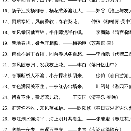
16、扬子江头杨柳春，杨花愁杀渡江人。——郑谷《淮上与友
17、雨后寒轻，风前香软，春在梨花。——仲殊《柳梢青·吴中
18、春风举国裁宫锦，半作障泥半作帆。——李商隐《隋宫/隋
19、窣地春袍，嫩色宜相照。——梅尧臣《苏幕遮·草》
20、芭蕉不展丁香结，同向春风各自愁。——李商隐《代赠二
21、东风随春归，发我枝上花。——李白《落日忆山中》
22、春雨断桥人不渡，小舟撑出柳阴来。——徐俯《春日游湖
23、春色满园关不住，一枝红杏出墙来。——叶绍翁《游园不
24、留春不住，费尽莺儿语。——王安国《清平乐·春晚》
25、群芳烂不收，东风落如糁。——欧阳修《春日西湖寄谢法
26、春江潮水连海平，海上明月共潮生。——张若虚《春江花
27、寒随一夜去，春逐五更来。——史青《应诏赋得除夜》