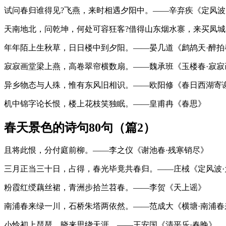
试问春归谁得见?飞燕，来时相遇夕阳中。——辛弃疾《定风波
天南地北，问乾坤，何处可容狂客?借得山东烟水寨，来买凤城
年年陌上生秋草，日日楼中到夕阳。——晏几道《鹧鸪天·醉拍
寂寂画堂梁上燕，高卷翠帘横数扇。——魏承班《玉楼春·寂寂
异乡物态与人殊，惟有东风旧相识。——欧阳修《春日西湖寄
机中锦字论长恨，楼上花枝笑独眠。——皇甫冉《春思》
春天景色的诗句80句（篇2）
且将此恨，分付庭前柳。——李之仪《谢池春·残寒销尽》
三月正当三十日，占得，春光毕竟共春归。——庄棫《定风波·
粉霞红绶藕丝裙，青洲步拾兰苕春。——李贺《天上谣》
南浦春来绿一川，石桥朱塔两依然。——范成大《横塘·南浦春
小怜初上琵琶，晓来思绕天涯。——王安国《清平乐·春晚》