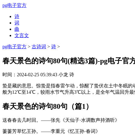
pg电子官方
诗
词
曲
文言文
pg电子官方
>
古诗词
>
诗
>
春天景色的诗句80句(精选3篇)-pg电子官
时间：
2024-02-25 05:39:43
小龙
诗
蛰是藏的意思。惊蛰是指春雷乍动，惊醒了蛰伏在土中冬眠的
般为12℃至14℃，较雨水节气升高3℃以上，是全年气温回
春天景色的诗句80句（篇1）
送春春去几时回。——张先《天仙子·水调数声持酒听》
萋萋芳草忆王孙。——李重元《忆王孙·春词》