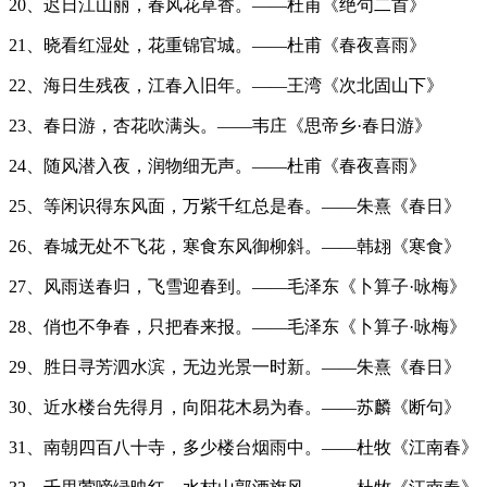
20、迟日江山丽，春风花草香。——杜甫《绝句二首》
21、晓看红湿处，花重锦官城。——杜甫《春夜喜雨》
22、海日生残夜，江春入旧年。——王湾《次北固山下》
23、春日游，杏花吹满头。——韦庄《思帝乡·春日游》
24、随风潜入夜，润物细无声。——杜甫《春夜喜雨》
25、等闲识得东风面，万紫千红总是春。——朱熹《春日》
26、春城无处不飞花，寒食东风御柳斜。——韩翃《寒食》
27、风雨送春归，飞雪迎春到。——毛泽东《卜算子·咏梅》
28、俏也不争春，只把春来报。——毛泽东《卜算子·咏梅》
29、胜日寻芳泗水滨，无边光景一时新。——朱熹《春日》
30、近水楼台先得月，向阳花木易为春。——苏麟《断句》
31、南朝四百八十寺，多少楼台烟雨中。——杜牧《江南春》