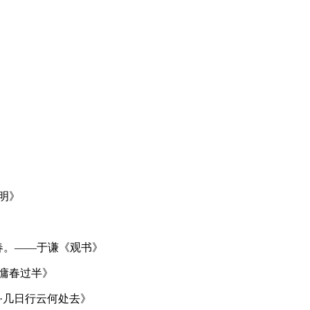
明》
庐别有春。——于谦《观书》
慵春过半》
·几日行云何处去》