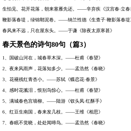
生怕见、花开花落，朝来塞雁先还。——辛弃疾《汉宫春·立春
鞭影落春堤，绿锦鄣泥卷。——纳兰性德《生查子·鞭影落春堤
春风来不远，只在屋东头。——于谦《除夜太原寒甚》
春天景色的诗句80句（篇3）
1、国破山河在，城春草木深。——杜甫《春望》
2、夜来风雨声，花落知多少。——孟浩然《春晓》
3、花褪残红青杏小。——苏轼《蝶恋花·春景》
4、感时花溅泪，恨别鸟惊心。——杜甫《春望》
5、满城春色宫墙柳。——陆游《钗头凤·红酥手》
6、红豆生南国，春来发几枝。——王维《相思》
7、春眠不觉晓，处处闻啼鸟。——孟浩然《春晓》