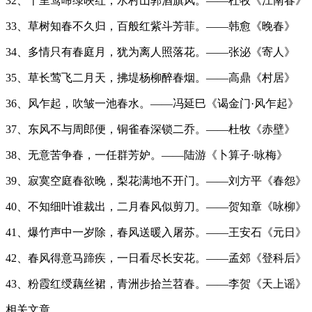
32、千里莺啼绿映红，水村山郭酒旗风。——杜牧《江南春》
33、草树知春不久归，百般红紫斗芳菲。——韩愈《晚春》
34、多情只有春庭月，犹为离人照落花。——张泌《寄人》
35、草长莺飞二月天，拂堤杨柳醉春烟。——高鼎《村居》
36、风乍起，吹皱一池春水。——冯延巳《谒金门·风乍起》
37、东风不与周郎便，铜雀春深锁二乔。——杜牧《赤壁》
38、无意苦争春，一任群芳妒。——陆游《卜算子·咏梅》
39、寂寞空庭春欲晚，梨花满地不开门。——刘方平《春怨》
40、不知细叶谁裁出，二月春风似剪刀。——贺知章《咏柳》
41、爆竹声中一岁除，春风送暖入屠苏。——王安石《元日》
42、春风得意马蹄疾，一日看尽长安花。——孟郊《登科后》
43、粉霞红绶藕丝裙，青洲步拾兰苕春。——李贺《天上谣》
相关文章