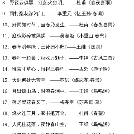
8、野径云俱黑，江船火独明。——杜甫《春夜喜雨》
9、雨打梨花深闭门。——李重元《忆王孙·春词》
10、好雨知时节，当春乃发生。——杜甫《春夜喜雨》
11、庭槐影碎被风揉。——吴淑姬《小重山·春愁》
12、春草明年绿，王孙归不归?——王维《送别》
13、春种一粒粟，秋收万颗子。——李绅《古风二首》
14、谁言寸草心，报得三春晖。——孟郊《游子吟》
15、天涯何处无芳草。——苏轼《蝶恋花·春景》
16、月出惊山鸟，时鸣春涧中。——王维《鸟鸣涧》
17、落尽梨花春又了。——梅尧臣《苏幕遮·草》
18、烽火连三月，家书抵万金。——杜甫《春望》
19、人闲桂花落，夜静春山空。——王维《鸟鸣涧》