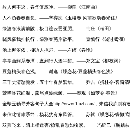
故人何不返，春华复应晚。——柳恽《江南曲》
人不负春春自负。——辛弃疾《玉楼春·风前欲劝春光住》
绿波春浪满前陂，极目连云罢亚肥。——韦庄《稻田》
晓风催我挂帆行，绿涨春芜岸欲平。——查慎行《晓过鸳湖》
池上柳依依，柳边人掩扉。——左纬《春晚》
亭亭画舸系春潭，直到行人酒半酣。——郑文宝《柳枝词》
豆蔻梢头春色浅。——谢逸《蝶恋花·豆蔻梢头春色浅》
三千丈清愁鬓发，五十年春梦繁华。——乔吉《折桂令·客窗清
莺嘴啄花红溜，燕尾点波绿皱。——秦观《如梦令·春景》
金鞍玉勒寻芳客句子大全http://www.1juzi.com/，未信我
未信此情难系绊，杨花犹有东风管。——苏轼《蝶恋花·蝶懒莺
双燕飞来，陌上相逢否?撩乱春愁如柳絮。——冯延巳《鹊踏枝