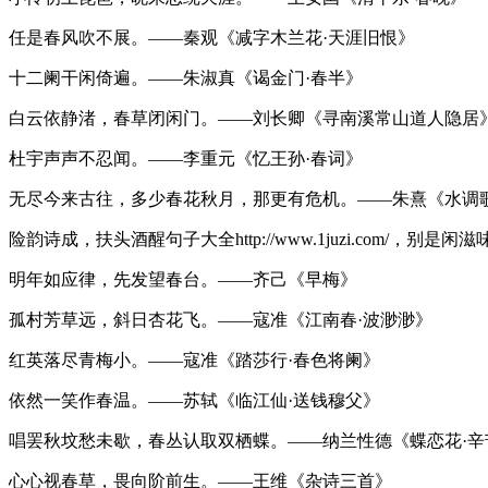
任是春风吹不展。——秦观《减字木兰花·天涯旧恨》
十二阑干闲倚遍。——朱淑真《谒金门·春半》
白云依静渚，春草闭闲门。——刘长卿《寻南溪常山道人隐居
杜宇声声不忍闻。——李重元《忆王孙·春词》
无尽今来古往，多少春花秋月，那更有危机。——朱熹《水调
险韵诗成，扶头酒醒句子大全http://www.1juzi.com/，别
明年如应律，先发望春台。——齐己《早梅》
孤村芳草远，斜日杏花飞。——寇准《江南春·波渺渺》
红英落尽青梅小。——寇准《踏莎行·春色将阑》
依然一笑作春温。——苏轼《临江仙·送钱穆父》
唱罢秋坟愁未歇，春丛认取双栖蝶。——纳兰性德《蝶恋花·辛
心心视春草，畏向阶前生。——王维《杂诗三首》