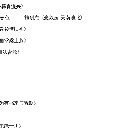
·暮春漫兴》
春色。——施耐庵《念奴娇·天南地北》
春衫惜旧香》
画堂梁上燕》
谢法曹歌》
为有书来与我期》
来绿一川》