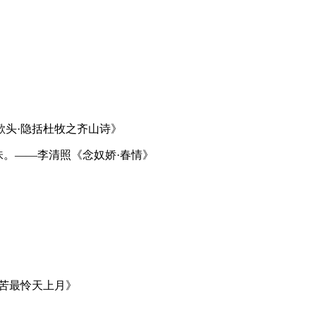
》
歌头·隐括杜牧之齐山诗》
是闲滋味。——李清照《念奴娇·春情》
苦最怜天上月》