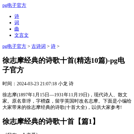
pg电子官方
诗
词
曲
文言文
pg电子官方
>
古诗词
>
诗
>
徐志摩经典的诗歌十首(精选10篇)-pg电
子官方
时间：
2024-03-23 21:07:18
小龙
诗
徐志摩(1897年1月15日—1931年11月19日)，现代诗人、散文
家。原名章垿，字槱森，留学英国时改名志摩。下面是小编给
大家带来的徐志摩经典的诗歌(十首大全)，以供大家参考!
徐志摩经典的诗歌十首【篇1】