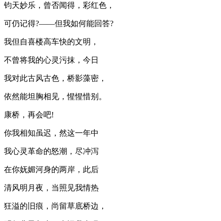
钧天妙乐，曾否闻得，彩红色，
可仍记得?——但我如何能回答?
我但自喜楼高车快的文明，
不曾将我的心灵污抹，今日
我对此古风古色，桥影藻密，
依然能坦胸相见，惺惺惜别。
康桥，再会吧!
你我相知虽迟，然这一年中
我心灵革命的怒潮，尽冲泻
在你妩媚河身的两岸，此后
清风明月夜，当照见我情热
狂溢的旧痕，尚留草底桥边，