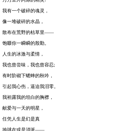
我有一个破碎的魂灵，
像一堆破碎的水晶，
散布在荒野的枯草里——
饱啜你一瞬瞬的殷勤。
人生的冰激与柔情，
我也曾尝味，我也曾容忍;
有时阶砌下蟋蟀的秋吟，
引起我心伤，逼迫我泪零。
我袒露我的坦白的胸襟，
献爱与一天的明星，
任凭人生是幻是真
地球在或是消派——