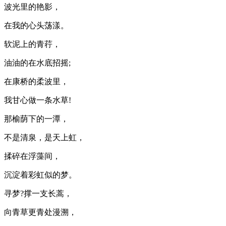
波光里的艳影，
在我的心头荡漾。
软泥上的青荇，
油油的在水底招摇;
在康桥的柔波里，
我甘心做一条水草!
那榆荫下的一潭，
不是清泉，是天上虹，
揉碎在浮藻间，
沉淀着彩虹似的梦。
寻梦?撑一支长蒿，
向青草更青处漫溯，