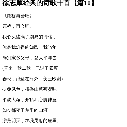
徐志摩经典的诗歌十首【篇10】
《康桥再会吧》
康桥，再会吧;
我心头盛满了别离的情绪，
你是我难得的知己，我当年
辞别家乡父母，登太平洋去，
(算来一秋二秋，已过了四度
春秋，浪迹在海外，美土欧洲)
扶桑风色，檀香山芭蕉况味，
平波大海，开拓我心胸神意，
如今都变了梦里的山河，
渺茫明灭，在我灵府的底里;