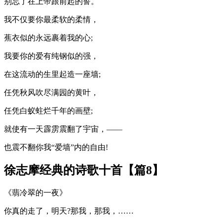
别忘了在上帝跟前起的誓。
我不仅要你最柔软的柔情，
蕉衣似的永远裹着我的心;
我要你的爱有纯钢似的强，
在这流动的生里起造一座墙;
任凭秋风吹尽满园的黄叶，
任凭白蚁蛀烂千年的画壁;
就使有一天霹雳震翻了宇宙，——
也震不翻你我“爱墙”内的自由!
徐志摩经典的诗歌十首【篇8】
《翡冷翠的一夜》
你真的走了，明天?那我，那我，……