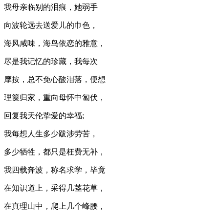
我母亲临别的泪痕，她弱手
向波轮远去送爱儿的巾色，
海风咸味，海鸟依恋的雅意，
尽是我记忆的珍藏，我每次
摩按，总不免心酸泪落，便想
理箧归家，重向母怀中匐伏，
回复我天伦挚爱的幸福;
我每想人生多少跋涉劳苦，
多少牺牲，都只是枉费无补，
我四载奔波，称名求学，毕竟
在知识道上，采得几茎花草，
在真理山中，爬上几个峰腰，