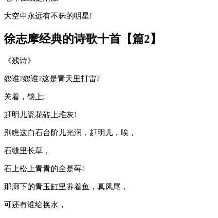
大空中永远有不昧的明星!
徐志摩经典的诗歌十首【篇2】
《残诗》
怨谁?怨谁?这是青天里打雷?
关着，锁上;
赶明儿瓷花砖上堆灰!
别瞧这白石台阶儿光润，赶明儿，唉，
石缝里长草，
石上松上青青的全是莓!
那廊下的青玉缸里养着鱼，真凤尾，
可还有谁给换水，