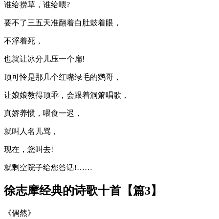
谁给捞草，谁给喂?
要不了三五天准翻着白肚鼓着眼，
不浮着死，
也就让冰分儿压一个扁!
顶可怜是那几个红嘴绿毛的鹦哥，
让娘娘教得顶乖，会跟着洞箫唱歌，
真娇养惯，喂食一迟，
就叫人名儿骂，
现在，您叫去!
就剩空院子给您答话!……
徐志摩经典的诗歌十首【篇3】
《偶然》