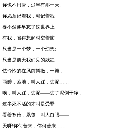
你也不用管，迟早有那一天;
你愿意记着我，就记着我，
要不然趁早忘了这世界上
有我，省得想起时空着恼，
只当是一个梦，一个幻想;
只当是前天我们见的残红，
怯怜怜的在风前抖擞，一瓣，
两瓣，落地，叫人踩，变泥……
唉，叫人踩，变泥——变了泥倒干净，
这半死不活的才叫是受罪，
看着寒伧，累赘，叫人白眼——
天呀!你何苦来，你何苦来……