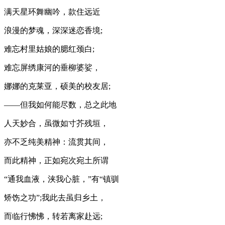
满天星环舞幽吟，款住远近
浪漫的梦魂，深深迷恋香境;
难忘村里姑娘的腮红颈白;
难忘屏绣康河的垂柳婆娑，
娜娜的克莱亚，硕美的校友居;
——但我如何能尽数，总之此地
人天妙合，虽微如寸芥残垣，
亦不乏纯美精神：流贯其间，
而此精神，正如宛次宛土所谓
“通我血液，浃我心脏，”有“镇驯
矫饬之功”;我此去虽归乡土，
而临行怫怫，转若离家赴远;