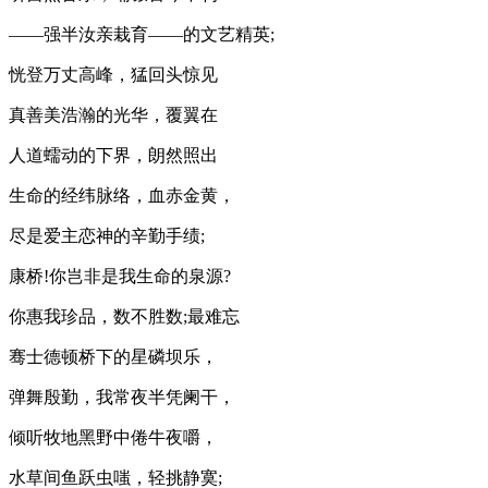
——强半汝亲栽育——的文艺精英;
恍登万丈高峰，猛回头惊见
真善美浩瀚的光华，覆翼在
人道蠕动的下界，朗然照出
生命的经纬脉络，血赤金黄，
尽是爱主恋神的辛勤手绩;
康桥!你岂非是我生命的泉源?
你惠我珍品，数不胜数;最难忘
骞士德顿桥下的星磷坝乐，
弹舞殷勤，我常夜半凭阑干，
倾听牧地黑野中倦牛夜嚼，
水草间鱼跃虫嗤，轻挑静寞;