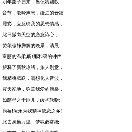
明年燕子归来，当记我幽叹
音节，歌吟声息，缦烂的云纹
霞彩，应反映我的思想情感，
此日撤向天空的恋意诗心，
赞颂穆静腾辉的晚景，清晨
富丽的温柔;听!那和缓的钟声
解释了新秋凉绪，旅人别意，
我精魂腾跃，满想化人音波，
震天彻地，弥盖我爱的康桥，
如慈母之于睡儿，缓抱软吻;
康桥!汝永为我精神依恋之乡!
此去身虽万里，梦魂必常绕