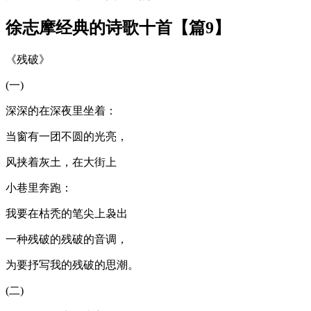
徐志摩经典的诗歌十首【篇9】
《残破》
(一)
深深的在深夜里坐着：
当窗有一团不圆的光亮，
风挟着灰土，在大街上
小巷里奔跑：
我要在枯秃的笔尖上袅出
一种残破的残破的音调，
为要抒写我的残破的思潮。
(二)