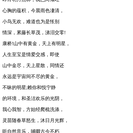
心胸的蕴积，今晨雨色凄清，
小鸟无欢，难道也为是怅别
情深，累藤长草茂，涕泪交零!
康桥!山中有黄金，天上有明星，
人生至宝是情爱交感，即使
山中金尽，天上星散，同情还
永远是宇宙间不尽的黄金，
不昧的明星;赖你和悦宁静
的环境，和圣洁欢乐的光阴，
我心我智，方始经爬梳洗涤，
灵苗随春草怒生，沐日月光辉，
听自然音乐，哺啜古今不朽