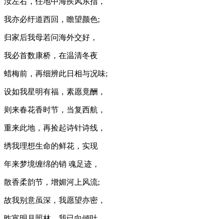
汝左右，任地中海疾风东指，
我亦必纡道西回，瞻望颜色;
归家后我母若问海外交好，
我必首数康桥，在温清冬夜
蜡梅前，再细辨此日相与况味;
设如我星明有福，素愿竟酬，
则来春花香时节，当复西航，
重来此地，再捡起诗针诗线，
绣我理想生命的鲜花，实现
年来梦境缠绵的销 魂足迹，
散香柔韵节，增媚河上风流;
故我别意虽深，我愿望亦密，
昨宵明月照林，我已向倾吐