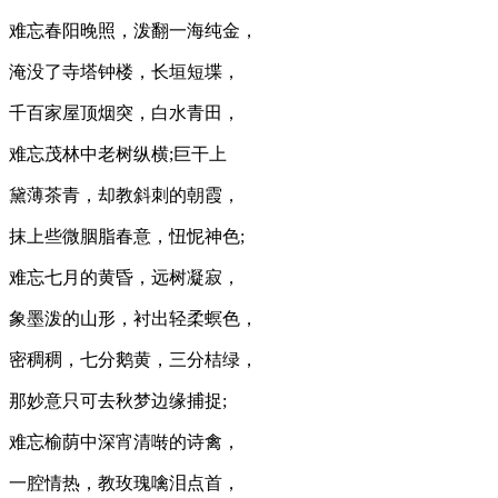
难忘春阳晚照，泼翻一海纯金，
淹没了寺塔钟楼，长垣短堞，
千百家屋顶烟突，白水青田，
难忘茂林中老树纵横;巨干上
黛薄茶青，却教斜刺的朝霞，
抹上些微胭脂春意，忸怩神色;
难忘七月的黄昏，远树凝寂，
象墨泼的山形，衬出轻柔螟色，
密稠稠，七分鹅黄，三分桔绿，
那妙意只可去秋梦边缘捕捉;
难忘榆荫中深宵清啭的诗禽，
一腔情热，教玫瑰噙泪点首，