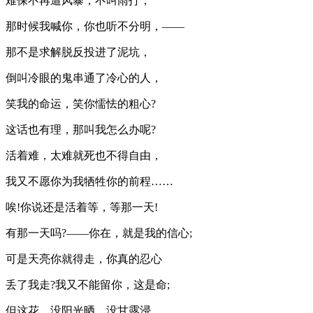
难保不再遭风暴，不叫雨打，
那时候我喊你，你也听不分明，——
那不是求解脱反投进了泥坑，
倒叫冷眼的鬼串通了冷心的人，
笑我的命运，笑你懦怯的粗心?
这话也有理，那叫我怎么办呢?
活着难，太难就死也不得自由，
我又不愿你为我牺牲你的前程……
唉!你说还是活着等，等那一天!
有那一天吗?——你在，就是我的信心;
可是天亮你就得走，你真的忍心
丢了我走?我又不能留你，这是命;
但这花，没阳光晒，没甘露浸，