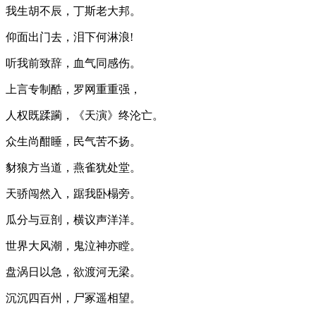
我生胡不辰，丁斯老大邦。
仰面出门去，泪下何淋浪!
听我前致辞，血气同感伤。
上言专制酷，罗网重重强，
人权既蹂躏，《天演》终沦亡。
众生尚酣睡，民气苦不扬。
豺狼方当道，燕雀犹处堂。
天骄闯然入，踞我卧榻旁。
瓜分与豆剖，横议声洋洋。
世界大风潮，鬼泣神亦瞠。
盘涡日以急，欲渡河无梁。
沉沉四百州，尸冢遥相望。