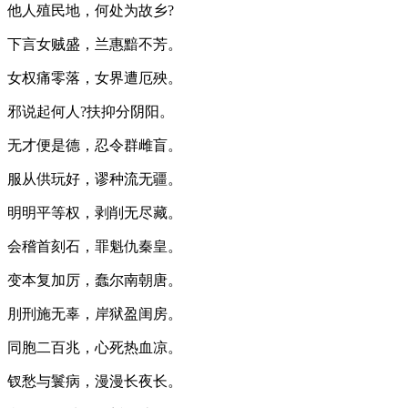
他人殖民地，何处为故乡?
下言女贼盛，兰惠黯不芳。
女权痛零落，女界遭厄殃。
邪说起何人?扶抑分阴阳。
无才便是德，忍令群雌盲。
服从供玩好，谬种流无疆。
明明平等权，剥削无尽藏。
会稽首刻石，罪魁仇秦皇。
变本复加厉，蠢尔南朝唐。
刖刑施无辜，岸狱盈闺房。
同胞二百兆，心死热血凉。
钗愁与鬟病，漫漫长夜长。