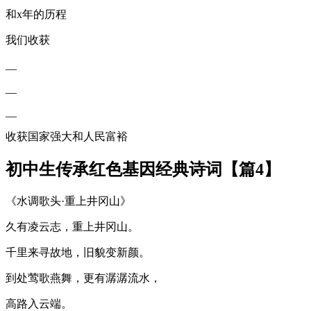
和x年的历程
我们收获
__
__
__
收获国家强大和人民富裕
初中生传承红色基因经典诗词【篇4】
《水调歌头·重上井冈山》
久有凌云志，重上井冈山。
千里来寻故地，旧貌变新颜。
到处莺歌燕舞，更有潺潺流水，
高路入云端。