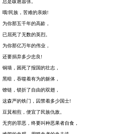
总是跋扈嚣张。
哦!民族，苦难的亲娘!
为你那五千年的高龄，
已屈死了无数的英烈。
为你那亿万年的伟业，
还要捐弃多少忠良!
铜墙，困死了报国的壮志，
黑暗，吞噬着有为的躯体，
镣链，锁折了自由的双翅，
这森严的铁门，囚禁着多少国士!
豆萁相煎，便宜了民族仇敌。
无穷的罪恶，终要叫种恶果者自食，