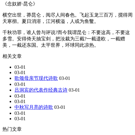
《念奴娇·昆仑》
横空出世，莽昆仑，阅尽人间春色。飞起玉龙三百万，搅得周
天寒彻。夏日消溶，江河横溢，人或为鱼鳖。
千秋功罪，谁人曾与评说?而今我谓昆仑：不要这高，不要这
多雪。安得倚天抽宝剑，把汝裁为三截?一截遗欧，一截赠
美，一截还东国。太平世界，环球同此凉热。
相关文章
03-01
03-01
歌颂母亲节现代诗歌
03-01
03-01
吕洞宾的代表作经典古诗
03-01
03-01
03-01
中秋写月亮的诗歌
03-01
03-01
03-01
热门文章