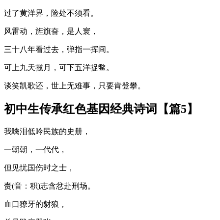
过了黄洋界，险处不须看。
风雷动，旌旗奋，是人寰，
三十八年看过去，弹指一挥间。
可上九天揽月，可下五洋捉鳖。
谈笑凯歌还，世上无难事，只要肯登攀。
初中生传承红色基因经典诗词【篇5】
我噙泪低吟民族的史册，
一朝朝，一代代，
但见忧国伤时之士，
赍(音：积)志含忿赴刑场。
血口獠牙的豺狼，