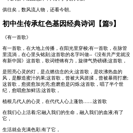
俱往矣，数风流人物，还看今朝。
初中生传承红色基因经典诗词【篇9】
《有一首歌》
有一首歌，在大地上传播，在阳光里穿梭;有一首歌，在脉管
里流淌，在心里头铭刻;这首歌的名字叫做--《没有共产党就没
有新中国》这首歌，歌词铿锵有力，旋律气势磅礴;这首歌，
是照亮心灵的灯，是点燃信念的火;这首歌，是吹沸热血的
风，是酿造蜜汁的果;这首歌，曾被大风搓揉，曾被暴雨打磨;
这首歌，愈搓愈加光亮;愈磨愈是闪烁;这首歌，唱了半个世
纪，愈唱愈加鲜活;这首歌，
植根几代人的心灵，在代代人心上蓬勃……这首歌
在我们心上活着;它融入我们的生命，融入我们的血液;有了
它，
生活就会充满色彩;有了它，