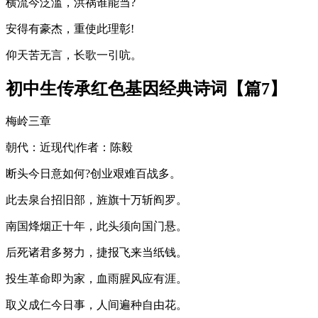
横流今泛滥，洪祸谁能当?
安得有豪杰，重使此理彰!
仰天苦无言，长歌一引吭。
初中生传承红色基因经典诗词【篇7】
梅岭三章
朝代：近现代|作者：陈毅
断头今日意如何?创业艰难百战多。
此去泉台招旧部，旌旗十万斩阎罗。
南国烽烟正十年，此头须向国门悬。
后死诸君多努力，捷报飞来当纸钱。
投生革命即为家，血雨腥风应有涯。
取义成仁今日事，人间遍种自由花。