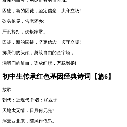
难闻的血腥，用噬血者的血去洗。
囚徒，新的囚徒，坚定信念，贞守立场!
砍头枪毙，告老还乡;
严刑拷打，便饭家常。
囚徒，新的囚徒，坚定信念，贞守立场!
掷我们的头颅，奠筑自由的金字塔，
洒我们的鲜血，染成红旗，万载飘扬!
初中生传承红色基因经典诗词【篇6】
放歌
朝代：近现代|作者：柳亚子
天地太无情，日月何无光?
浮云西北来，随风作低昂。