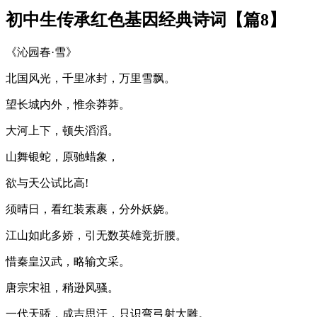
初中生传承红色基因经典诗词【篇8】
《沁园春·雪》
北国风光，千里冰封，万里雪飘。
望长城内外，惟余莽莽。
大河上下，顿失滔滔。
山舞银蛇，原驰蜡象，
欲与天公试比高!
须晴日，看红装素裹，分外妖娆。
江山如此多娇，引无数英雄竞折腰。
惜秦皇汉武，略输文采。
唐宗宋祖，稍逊风骚。
一代天骄，成吉思汗，只识弯弓射大雕。