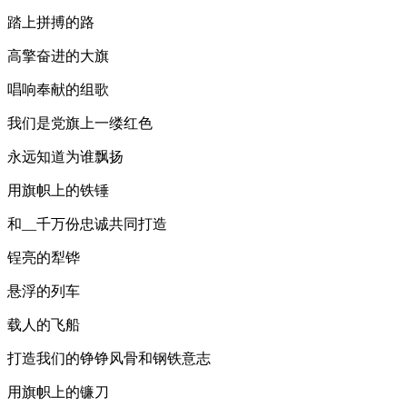
踏上拼搏的路
高擎奋进的大旗
唱响奉献的组歌
我们是党旗上一缕红色
永远知道为谁飘扬
用旗帜上的铁锤
和__千万份忠诚共同打造
锃亮的犁铧
悬浮的列车
载人的飞船
打造我们的铮铮风骨和钢铁意志
用旗帜上的镰刀