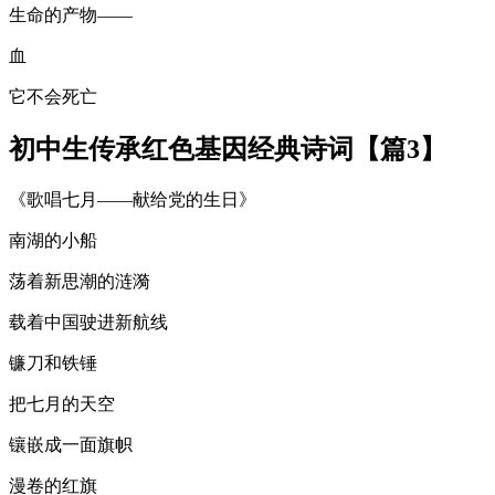
生命的产物——
血
它不会死亡
初中生传承红色基因经典诗词【篇3】
《歌唱七月——献给党的生日》
南湖的小船
荡着新思潮的涟漪
载着中国驶进新航线
镰刀和铁锤
把七月的天空
镶嵌成一面旗帜
漫卷的红旗