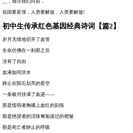
__，领导我们向前，
祖国要富强，人类要解放，人类要解放!
初中生传承红色基因经典诗词【篇2】
岁月无情地切开了血管
生命仿佛在一刹那之后
没有了自由
血液如同洪水
静止在陨石划亮的星空
一条银河挂满了血迹——
那是懦弱者胸脯上血红的刻痕
那是绝望者的泪珠匍匐滚过的褶皱
那是死亡者静止的呼吸