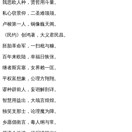
我思欧人种，贤哲用斗量。
私心窃景仰，二圣难颉颃。
卢梭第一人，铜像巍天阊。
《民约》创鸿著，大义君民昌。
胚胎革命军，一扫秕与糠。
百年来欧陆，幸福日恢张。
继者斯宾塞，女界赖一匡。
平权富想象，公理方翔翔。
谬种辟前人，妄诩解剖详。
智慧用益出，大哉言煌煌。
独笑支那士，论理魔为障。
乡愿倡衛言，毒人纲与常。