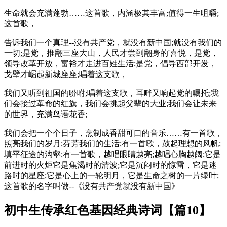
生命就会充满蓬勃……这首歌，内涵极其丰富;值得一生咀嚼;
这首歌，
告诉我们一个真理--没有共产党，就没有新中国;就没有我们的
一切;是党，推翻三座大山，人民才尝到翻身的'喜悦，是党，
领导改革开放，富裕才走进百姓生活;是党，倡导西部开发，
戈壁才崛起新城座座;唱着这支歌，
我们又听到祖国的吩咐;唱着这支歌，耳畔又响起党的嘱托;我
们会接过革命的红旗，我们会挑起父辈的大业;我们会让未来
的世界，充满鸟语花香;
我们会把一个个日子，烹制成香甜可口的音乐……有一首歌，
照亮我们的岁月;芬芳我们的生活;有一首歌，鼓起理想的风帆;
填平征途的沟壑;有一首歌，越唱眼睛越亮;越唱心胸越阔;它是
前进时的火炬它是焦渴时的清波;它是沉闷时的惊雷，它是迷
路时的星座;它是心上的一轮明月，它是生命之树的一片绿叶;
这首歌的名字叫做--《没有共产党就没有新中国》
初中生传承红色基因经典诗词【篇10】