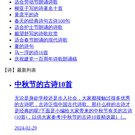
适合劳动节朗诵诗歌
柳亚子写的诗著名十首
黄彦平的诗
春天的经典诗句古诗100句
适合护士节朗诵的诗歌
戴望舒写的诗歌欣赏
适合春节朗诵的现代诗歌
夏的诗句
马一浮的诗10首
庆祝建党一百周年诗歌朗诵稿
【诗】
最新列表
中秋节的古诗10首
无论是身处学校还是步入社会，大家都接触过很多优秀
的古诗吧，古诗泛指中国古代诗歌。那什么样的古诗才
是经典的呢?下面是小编给大家带来的中秋节有关的古诗
(10首)，以供大家参考!中秋节的古诗10首精选篇1《...
2024-02-29