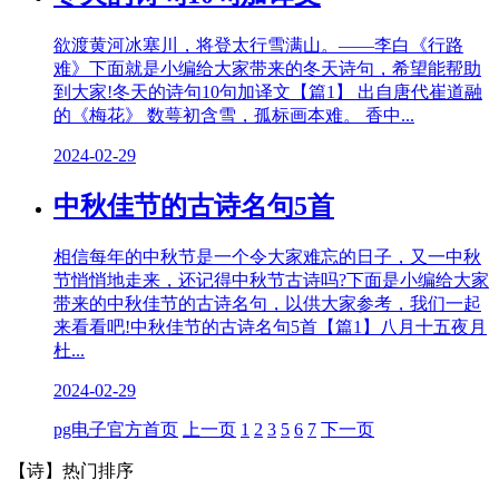
欲渡黄河冰塞川，将登太行雪满山。——李白《行路
难》下面就是小编给大家带来的冬天诗句，希望能帮助
到大家!冬天的诗句10句加译文【篇1】 出自唐代崔道融
的《梅花》 数萼初含雪，孤标画本难。 香中...
2024-02-29
中秋佳节的古诗名句5首
相信每年的中秋节是一个令大家难忘的日子，又一中秋
节悄悄地走来，还记得中秋节古诗吗?下面是小编给大家
带来的中秋佳节的古诗名句，以供大家参考，我们一起
来看看吧!中秋佳节的古诗名句5首【篇1】八月十五夜月
杜...
2024-02-29
pg电子官方首页
上一页
1
2
3
5
6
7
下一页
【诗】
热门排序