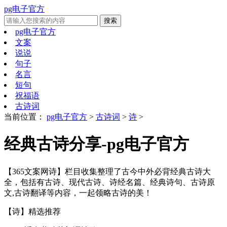
pg电子官方
pg电子官方
文案
说说
句子
名言
短句
祝福语
古诗词
当前位置：
pg电子官方
>
古诗词
>
诗
>
经典古诗分享-pg电子官方
【365文案网诗】栏目收集整理了古今中外必背经典古诗大
全，包括有古诗、现代古诗、诗经名篇、经典诗句、古诗原
文,古诗翻译等内容，一起领略古诗的美！
【诗】
精选推荐