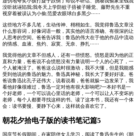
虚伪地夸奖小孩打旋子跌倒了却说不听话、挑唆我偷家里钱我
没听就诬陷我;我冬天上学防蚊子捂被子睡觉、藤野先生不重
视穿着被误认为小偷;范爱农眼球白多黑少······
这些地方不多几笔，生动传神、栩栩如生。我觉得鲁迅文章没
什么形容词，好像词语一般，其实他的语言准确、有很深的让
人思考的空间。爸爸告诉我：鲁迅的伟大在于他的作品中流动
的情感、血液、焦灼、寂寞、无奈、挣扎······
我觉得他的文章不但感人，还有一些愤怒。愤怒是因为他的正
直和力量，爸爸说不会愤怒没有力量说明一个人的心死了，一
个人被淹没了。爸爸这么说时很激动，我不大懂，但是我能感
受到他说的鲁迅的魅力。鲁迅真神秘，我长大了要好好读。爸
爸说鲁迅比孔子还伟大，说着说着，爸爸就躲一边发呆了，我
看他好像很难过，鲁迅一定对他有很大影响吧?一本好书是一
个好老师，一个可以说心里话的老师，一个可以让人不变坏的
老师，每个人都要寻找这样的书。读了这本书，我还有一个体
会：读书要慢、要静下心来，这样就会喜欢它了。
朝花夕拾电子版的读书笔记篇5
国庆节长假期间，在家陪伴女儿学习，阅读了鲁迅先生的《朝