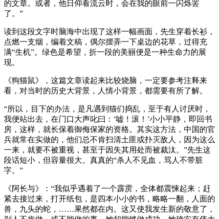
的文章。或者，他日仰看流云时，会在我的眼前一闪烁罢
了。”
读到这段文字时脑海中出现了这样一幅画面，先生穿着长衫，
点燃一支烟，编着文稿，偶尔摆弄一下桌边的花草，过得充
满“生机”。绿色是希望，折一段的美丽便是一种生命力的展
现。
《狗猫鼠》，这篇文章读起来比较烧脑，一定要参考注释来
看，对当时的历史大背景，人情小背景，都需要有所了解。
“所以，目下的办法，是凡遇到猫们捣乱，至于有人讨厌时，
我便站出去，在门口大声叱曰：‘嘘！滚！’小小平静，即回书
房，这样，就长保着御侮保家的资格。其实这方法，中国的官
兵就常在实做的，他们总不肯扫清土匪或扑灭敌人，因为这么
一来，就要不被重视，甚至于因失其用处而被裁汰。”先生这
段话短小，但容量很大。真真的“杀人不见血，骂人不带脏
字。”
《阿长与》：“我似乎遇着了一个霹雳，全体都震悚起来；赶
紧去接过来，打开纸包，是四本小小的书，略略一翻，人面的
兽，九头的蛇，……果然都在内。这又使我发生新的敬意了，