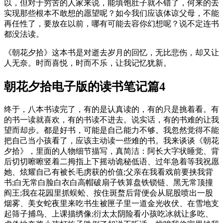
以，但对于穷苦的人家来说，能填饱肚子就不错了，何来的去
实现那些根本不敢想的愿望呢？如今我们应该体谅父母，不能
再任性了，要放在以前，哪有可能去容你幻想呢？说不定连书
都没法读。
《朝花夕拾》这本书是对逝去岁月的回忆，无比悲伤，却又让
人无奈。时而喜悦，时而不乐，让我记忆犹新。
朝花夕拾电子版的读书笔记篇4
终于，八本书读完了，有的是认真读的，有的只是挑着看。有
的书一读就喜欢，有的书读不进去。说实话，有的书难的让我
望而却步。都是好书，可能是自己能力不够。我忽然觉得不能
把自己当小孩看了，应该主动读一些难的书。我来谈谈《朝花
夕拾》，里面的人物细节描写，真简洁：阿长大字状睡觉、背
后切切嚓嚓竖着二拇指上下摇动诡秘低语、过年急着等我祝愿
她、炫耀自己有被长毛虏获的价值;父亲在我看戏前要挟我背
书;白无常白脸白衣白高帽破扇子铁算盘铁锁链、黑无常顶撞
阎王;我在花园里抓蜈蚣、按住斑蝥后背便会从屁股喷出一股
烟雾、美女蛇夜里来吃书生被匣子里一道金光收伏、在雪地支
起筛子捕鸟、上课描绣像;衍太太阴险看小孩吃冰就让多吃、