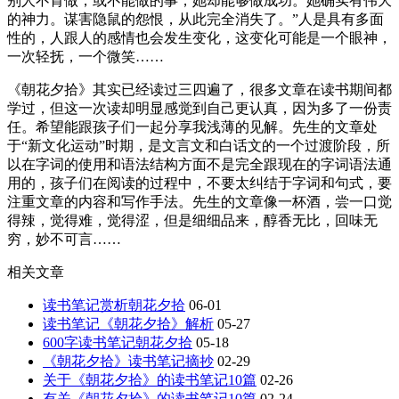
别人不肯做，或不能做的事，她却能够做成功。她确实有伟大
的神力。谋害隐鼠的怨恨，从此完全消失了。”人是具有多面
性的，人跟人的感情也会发生变化，这变化可能是一个眼神，
一次轻抚，一个微笑……
《朝花夕拾》其实已经读过三四遍了，很多文章在读书期间都
学过，但这一次读却明显感觉到自己更认真，因为多了一份责
任。希望能跟孩子们一起分享我浅薄的见解。先生的文章处
于“新文化运动”时期，是文言文和白话文的一个过渡阶段，所
以在字词的使用和语法结构方面不是完全跟现在的字词语法通
用的，孩子们在阅读的过程中，不要太纠结于字词和句式，要
注重文章的内容和写作手法。先生的文章像一杯酒，尝一口觉
得辣，觉得难，觉得涩，但是细细品来，醇香无比，回味无
穷，妙不可言……
相关文章
读书笔记赏析朝花夕拾
06-01
读书笔记《朝花夕拾》解析
05-27
600字读书笔记朝花夕拾
05-18
《朝花夕拾》读书笔记摘抄
02-29
关于《朝花夕拾》的读书笔记10篇
02-26
有关《朝花夕拾》的读书笔记10篇
02-24