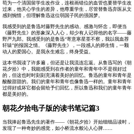
苟为一个清国留学生改作业，连根画错位的血管也要替学生改
过来，他关心学生的差异，他尊重学生，尽管替鲁迅弃医从文
感到惋惜，但理解鲁迅这位弱国子民的强国梦。
我感受到的是鲁迅对藤野先生的感动、感激与怀念，即便当
《藤野先生》的形象深入人心，却少有人记得他的名字——藤
野严九郎。我感受到的是鲁迅“寄意寒星荃不察，我以我血荐
轩辕”的报国之情。《藤野先生》，一段感人的师生情，一颗
动人的爱国心。是我永生难忘，终身受益。
这本书我读了许多遍，但还是让我流连忘返。从鲁迅写的《朝
花夕拾》中，我能感受到在作者的童年和青年中不是很好过
的，但这也时时刻刻充满着美好的回忆。鲁迅的童年和青年是
酸酸甜甜的。我们的童年和青年也像鲁迅一样的。童年和青年
过得好或坏它都会留给予们回忆，所以鲁迅和我们的童年青年
都是美好的。
朝花夕拾电子版的读书笔记篇3
当我捧起鲁迅先生的著作——《朝花夕拾》开始细细品读时，
发现了一种奇妙的感觉，如小桥流水般沁人心脾……