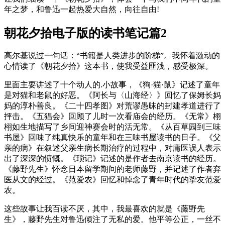
年之梦，和鲁迅一起热爱大自然，向往自由!
朝花夕拾电子版的读书笔记篇2
高尔基说过一句话：“书籍是人类进步的阶梯”。我怀着激动的
心情读了《朝花夕拾》这本书，使我受益匪浅，感受极深。
里面主要讲述了十个动人的.小故事，《狗·猫·鼠》记述了童年
是对猫和老鼠的好恶。《阿长与〈山海经〉》回忆了保姆长妈
妈的淳朴善良。《二十四孝图》对荒谬愚昧的封建孝道进行了
抨击。《五猖会》回顾了儿时一次看庙会的经历。《无常》栩
栩如生地描写了乡间迎神赛会时的活无常。《从百草园到三味
书屋》回味了纯真快乐的童年和在三味书屋读书的日子。《父
亲的病》在叙述父亲生病长期治疗的过程中，对庸医误人表示
出了深深的愤慨。《琐记》记述的是作者去南京读书的经历。
《藤野先生》怀念日本留学期间的老师藤野，并记述了作者弃
医从文的经过。《范爱农》回忆和悼念了青年时代的挚友范爱
农。
这些故事让我百读不厌，其中，我最喜欢的就是《藤野先
生》，藤野先生对鲁迅倾注了无私的爱。他平等公正，一丝不