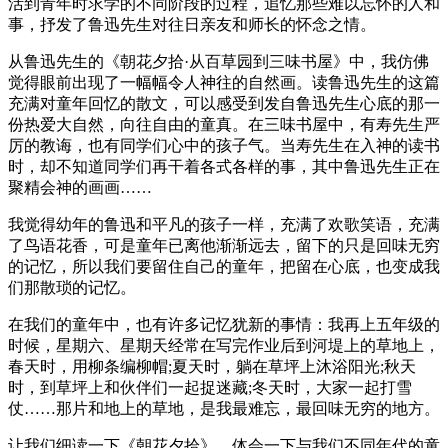
活到青年时求学的不同阶段的过程，追忆那些难以忘怀的人和
事，抒发了鲁迅先生对往日亲友和师长的怀念之情。
从鲁迅先生的《朝花夕拾·从百草园到三味书屋》中，我仿佛
觉得眼前出现了一幅幅令人神往的自然画。读鲁迅先生的这篇
充满对童年回忆的散文，可以感受到发自鲁迅先生心底的那一
份热爱大自然，向往自由的童真。在三味书屋中，有寿先生严
厉的教诲，也有同学们心中的孩子气。当寿先生在入神的读书
时，却不知道同学们再干着各式各样的事，其中鲁迅先生正在
聚精会神的画画……
我觉得幼年的鲁迅和平凡的孩子一样，充满了欢歌笑语，充满
了鸟语花香，可是童年已离他渐渐远去，留下的只是回味无穷
的记忆，所以我们要留住自己的童年，把留在心底，也变成我
们那散琐的记忆。
在我们的童年中，也有许多记忆犹新的事情：我再上五年级的
时候，星期六、星期天经常在写完作业后到河堤上的草地上，
春天时，用柳条编柳帽;夏天时，躺在草坪上沐浴阳光;秋天
时，到草坪上和伙伴们一起捉迷藏;冬天时，大家一起打雪
仗……那片和地上的草地，是我最难忘，最回味无穷的地方。
让我们细读一下《朝花夕拾》，体会一下与我们不同年代的童