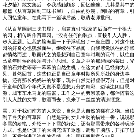
花夕拾》散文集后，令我感触颇多，回忆连连。尤其是其中的
那篇《从百草园到三味书屋》，自由的弥漫，闲暇的有章，引
人回忆童年。在此写下一篇读后感，敬请老师批阅。
《从百草园到三味书屋》，启篇直引“我家的后面有一个很大
的园，相传叫作百草园。”没有任何的装点，直接引人入胜，
步入正题。让我的脑海里一下子浮现出了一座庄园，对这个庄
园的好奇心也犹然而生。继续往下品阅，自我感觉以往的浮躁
都悄然而逝，取而代之的是想到自己童年时期的玩伴，以往自
己童年时候的快乐与开心乐园。文章之中的那碧绿的菜田，光
滑的石井栏等等一幕幕的自然生机，在这大都市已经鲜为人
见。暮然回首，这些也正是自己童年时期所见所处的身边事
物。还有那长妈妈讲的故事，现在自然觉得虚假万分，但是对
于童年的那个年代又岂不是遐想万分的精彩。边读边闭目思
源，城市车水马龙的喧嚣，工作之中的劳累繁杂，都伴随着这
引人入胜的文章，散漫而去，换来了一丝丝的清凉惬意。
雪，对于我们南方的人来说，自然是大自然的稀有之物。当读
到了冬天的百草园，自然是要向女儿生动的描述一番，说说那
冬雪的娇艳，介绍一下下雪的好处，还有那雪带来的各种玩乐
方式。也是让孩子的大脑充满了遐想，调动了脑筋，开拓了思
维，不觉增进了许多的温情，也让国庆假期意义非凡。