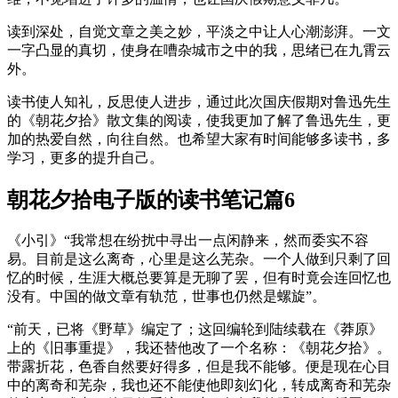
读到深处，自觉文章之美之妙，平淡之中让人心潮澎湃。一文
一字凸显的真切，使身在嘈杂城市之中的我，思绪已在九霄云
外。
读书使人知礼，反思使人进步，通过此次国庆假期对鲁迅先生
的《朝花夕拾》散文集的阅读，使我更加了解了鲁迅先生，更
加的热爱自然，向往自然。也希望大家有时间能够多读书，多
学习，更多的提升自己。
朝花夕拾电子版的读书笔记篇6
《小引》“我常想在纷扰中寻出一点闲静来，然而委实不容
易。目前是这么离奇，心里是这么芜杂。一个人做到只剩了回
忆的时候，生涯大概总要算是无聊了罢，但有时竟会连回忆也
没有。中国的做文章有轨范，世事也仍然是螺旋”。
“前天，已将《野草》编定了；这回编轮到陆续载在《莽原》
上的《旧事重提》，我还替他改了一个名称：《朝花夕拾》。
带露折花，色香自然要好得多，但是我不能够。便是现在心目
中的离奇和芜杂，我也还不能使他即刻幻化，转成离奇和芜杂