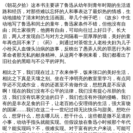
《朝花夕拾》这本书主要讲了鲁迅从幼年到青年时期的生活道
路和经历，对那些难以忘怀的人和事表达了最炽热的情感，生
动地描绘了清末时的生活画面。举几个例子吧：《故乡》中生
动地写了鲁迅和闰土的童年，鲁迅家条件不错，但他没有自
由；闰土家很穷，他拥有自由，可却向往过上好日子。长大
后，两人才发现自己与对方之间隔着一层厚厚的墙，美好的童
年再也回不来了；《药》，则通过对茶馆主人老栓夫妇为儿子
小栓买人血馒头治病的故事，反映出了愚弄人民的罪恶行为和
革命者那无私的献身精神。从这两个事例来看，我们都看出了
旧社会的黑暗与不公平的评判。
相比之下，我们现在过上了衣来伸手，饭来张口的美好生活，
相比之下真是天壤之别。坐在干净明亮的教室里学习，有点同
学还不完成作业，有的还甚至不肯做作业，想想真是不应该
啊！现在的我们没有不公平的法律，我们没有提心吊胆的生
活，我们没有饥寒交迫的日子，我们也没有外强的侵略。我们
有的是丰衣足食的日子，让老百姓心安理得的生活，强大富饶
的国家……我们在这二十一世纪过得无比快乐与甜美。想吃什
么，想穿什么，想去哪儿玩，想干什么，这些都是微不足道的
小事，动动手指头就能实现。但假设放在鲁迅小时候那个年代
呢？能实现吗？不，很难实现。对于富有的大户来说，可能可