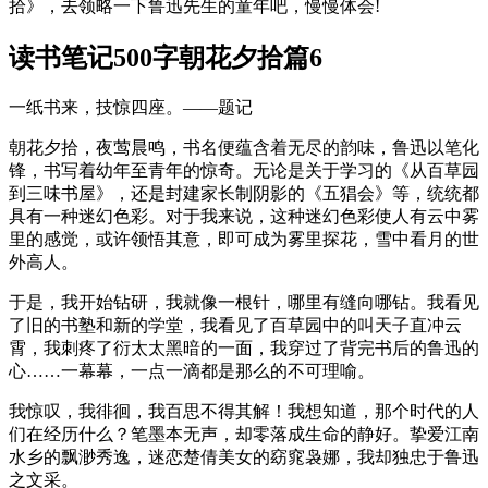
拾》，去领略一下鲁迅先生的童年吧，慢慢体会!
读书笔记500字朝花夕拾篇6
一纸书来，技惊四座。——题记
朝花夕拾，夜莺晨鸣，书名便蕴含着无尽的韵味，鲁迅以笔化
锋，书写着幼年至青年的惊奇。无论是关于学习的《从百草园
到三味书屋》，还是封建家长制阴影的《五猖会》等，统统都
具有一种迷幻色彩。对于我来说，这种迷幻色彩使人有云中雾
里的感觉，或许领悟其意，即可成为雾里探花，雪中看月的世
外高人。
于是，我开始钻研，我就像一根针，哪里有缝向哪钻。我看见
了旧的书塾和新的学堂，我看见了百草园中的叫天子直冲云
霄，我刺疼了衍太太黑暗的一面，我穿过了背完书后的鲁迅的
心……一幕幕，一点一滴都是那么的不可理喻。
我惊叹，我徘徊，我百思不得其解！我想知道，那个时代的人
们在经历什么？笔墨本无声，却零落成生命的静好。挚爱江南
水乡的飘渺秀逸，迷恋楚倩美女的窈窕袅娜，我却独忠于鲁迅
之文采。