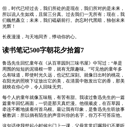
但，时代已经过去，我们所处的是现在，我们所对的是未来，
所以说人生如戏，且留三分真。过去我们一无所有；现在，我
们巍然矗立；未来，我们砥砺前行。勿忘时代黑暗，独创未来
光辉！
长夜漫漫，与天地同齐，悸动你的心。
读书笔记500字朝花夕拾篇7
鲁迅先生回忆童年在《从百草园到三味书屋》中写过：“单是
周围的短短的泥墙根一带，就有无限趣味。”可见他的童年多
么有味道，即使时光久远，也记忆深刻。就像日出时的桃花，
在阳光的照映下绽放出它的美，在清晨中散发出它的香，那美
就映在你心中，令人回味无穷。
每个人的童年就像五味瓶，有苦有甜。我读过鲁迅先生的一篇
篇童年回忆画面，一切是那天真烂漫。他很顽皮，在百草园，
牵连不断地拔着何首乌根。最让我有印象，是鲁迅先生听故事
被教训：所以倘有陌生的声音叫你的名字，你万不可答应他。
这句话使我想起小时候出门上一课，父母常常叮嘱我们不要听