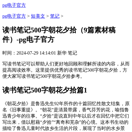
pg电子官方
pg电子官方
>
短美文
>
笔记
>
读书笔记500字朝花夕拾（9篇素材稿
件）-pg电子官方
时间：
2024-07-29 14:14:01
新华
笔记
写读书笔记可以帮助人们更好地回顾和理解所读的内容，从而
提高阅读效率。这里提供优秀的读书笔记500字朝花夕拾，方
便大家写读书笔记500字朝花夕拾参考。
读书笔记500字朝花夕拾篇1
《朝花夕拾》是鲁迅先生92年所作的十篇回忆性散文结集，原
名《旧事重提》。“朝花”是清晨带露，香气芬芳的花，喻指鲁
迅青少年的往事。“夕拾”是说直到中年以后才在回忆中把它们
写出来，借以慰藉“夕拾”“离奇和芜杂”的心境。这本书生动的
描绘了鲁迅儿童时代故乡生活的片段，展现了当时的水乡景