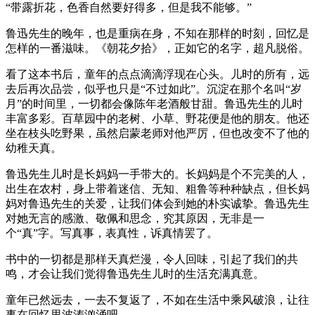
“带露折花，色香自然要好得多，但是我不能够。”
鲁迅先生的晚年，也是重病在身，不知在那样的时刻，回忆是
怎样的一番滋味。《朝花夕拾》，正如它的名字，超凡脱俗。
看了这本书后，童年的点点滴滴浮现在心头。儿时的所有，远
去后再次品尝，似乎也只是“不过如此”。沉淀在那个名叫“岁
月”的时间里，一切都会像陈年老酒般甘甜。鲁迅先生的儿时
丰富多彩。百草园中的老树、小草、野花便是他的朋友。他还
坐在枝头吃野果，虽然启蒙老师对他严厉，但也改变不了他的
幼稚天真。
鲁迅先生儿时是长妈妈一手带大的。长妈妈是个不完美的人，
出生在农村，身上带着迷信、无知、粗鲁等种种缺点，但长妈
妈对鲁迅先生的关爱，让我们体会到她的朴实诚挚。鲁迅先生
对她无言的感激、敬佩和思念，究其原因，无非是一
个“真”字。写真事，表真性，诉真情罢了。
书中的一切都是那样天真烂漫，令人回味，引起了我们的共
鸣，才会让我们觉得鲁迅先生儿时的生活充满真意。
童年已然远去，一去不复返了，不如在生活中乘风破浪，让往
事在回忆里波涛汹涌吧。