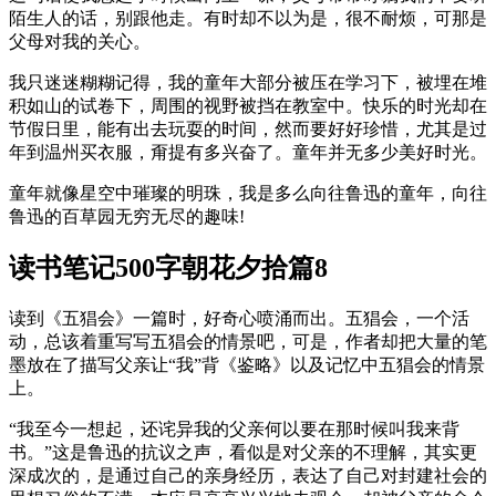
陌生人的话，别跟他走。有时却不以为是，很不耐烦，可那是
父母对我的关心。
我只迷迷糊糊记得，我的童年大部分被压在学习下，被埋在堆
积如山的试卷下，周围的视野被挡在教室中。快乐的时光却在
节假日里，能有出去玩耍的时间，然而要好好珍惜，尤其是过
年到温州买衣服，甭提有多兴奋了。童年并无多少美好时光。
童年就像星空中璀璨的明珠，我是多么向往鲁迅的童年，向往
鲁迅的百草园无穷无尽的趣味!
读书笔记500字朝花夕拾篇8
读到《五猖会》一篇时，好奇心喷涌而出。五猖会，一个活
动，总该着重写写五猖会的情景吧，可是，作者却把大量的笔
墨放在了描写父亲让“我”背《鉴略》以及记忆中五猖会的情景
上。
“我至今一想起，还诧异我的父亲何以要在那时候叫我来背
书。”这是鲁迅的抗议之声，看似是对父亲的不理解，其实更
深成次的，是通过自己的亲身经历，表达了自己对封建社会的