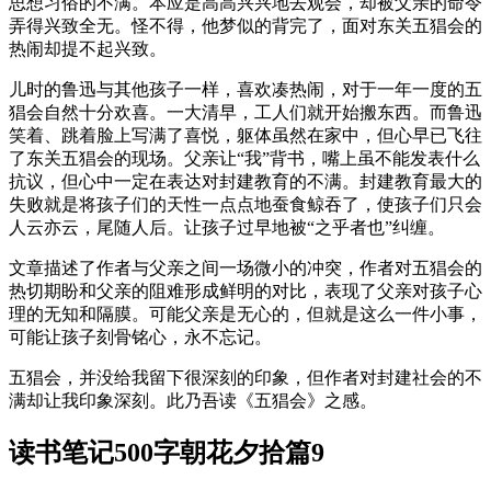
思想习俗的不满。本应是高高兴兴地去观会，却被父亲的命令
弄得兴致全无。怪不得，他梦似的背完了，面对东关五猖会的
热闹却提不起兴致。
儿时的鲁迅与其他孩子一样，喜欢凑热闹，对于一年一度的五
猖会自然十分欢喜。一大清早，工人们就开始搬东西。而鲁迅
笑着、跳着脸上写满了喜悦，躯体虽然在家中，但心早已飞往
了东关五猖会的现场。父亲让“我”背书，嘴上虽不能发表什么
抗议，但心中一定在表达对封建教育的不满。封建教育最大的
失败就是将孩子们的天性一点点地蚕食鲸吞了，使孩子们只会
人云亦云，尾随人后。让孩子过早地被“之乎者也”纠缠。
文章描述了作者与父亲之间一场微小的冲突，作者对五猖会的
热切期盼和父亲的阻难形成鲜明的对比，表现了父亲对孩子心
理的无知和隔膜。可能父亲是无心的，但就是这么一件小事，
可能让孩子刻骨铭心，永不忘记。
五猖会，并没给我留下很深刻的印象，但作者对封建社会的不
满却让我印象深刻。此乃吾读《五猖会》之感。
读书笔记500字朝花夕拾篇9