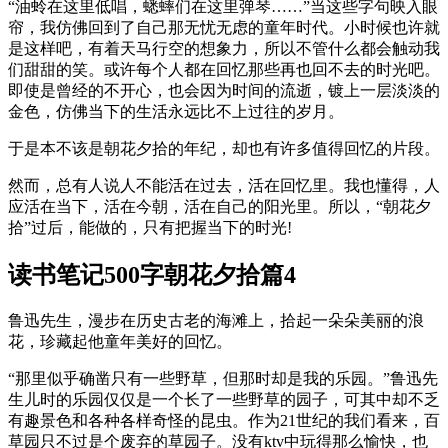
“油蛉在这里低唱，蟋蟀们在这里弹琴……”当这些字句映入眼
帘，我仿佛回到了自己那无忧无虑的童年时代。小时候也许就
是这样吧，有着天马行空的想象力，所以不管什么都会触动我
们甜甜的笑。或许每个人都在回忆那些再也回不去的时光吧。
即使是曾经的不开心，也会因为时间的流逝，镀上一层淡淡的
金色，仿佛当下的生活永远比不上过往的岁月。
于是本不该是朝花夕拾的年纪，却也有许多值得回忆的片段。
然而，总有人说人不能活在过去，活在回忆里。我也懂得，人
应活在当下，活在今朝，活在自己的阳光里。所以，“朝花夕
拾”过后，能做的，只有把握当下的时光!
读书笔记500字朝花夕拾篇4
鲁迅先生，漫步在历史古老的海滩上，拾起一朵朵美丽的浪
花，珍藏起他童年美好的回忆。
“那里似乎确凿只有一些野草，但那时却是我的乐园。”鲁迅先
生儿时的乐园仅仅是一个长了一些野草的园子，可其中却不乏
有趣景色和各种各样奇怪的昆虫。作为21世纪的我们看来，百
草园只不过是个废弃的草园子。没有ktv中玩得那么愉快，也