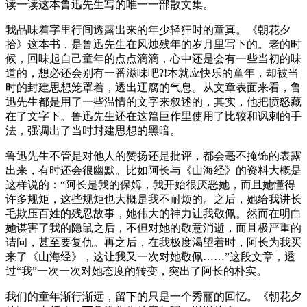
读一读这本鲁迅先生写的唯一一部散文集。
我品味着字里行间透露出来的年少轻狂时的童真。《朝花夕
拾》这本书，是鲁迅先生在风烛残年的岁月里写下的。老的时
候，回味起自己童年的点点滴滴，心中还是会有一些当初的味
道的，想必还会别有一番滋味吧?!本就应快乐的童年，却被当
时的封建思想笼罩着，透出迂腐的气息。从文章表面来看，鲁
迅先生都是用了一些温情的文字来叙述的，其实，他把愤怒藏
在了文字下。鲁迅先生还在这篇巨作里使用了比较和讽刺的手
法，强调出了当时封建思想的黑暗。
鲁迅先生不管是对他人的赞扬还是批评，都会毫不掩饰的表露
出来，有时还会很幽默。比如阿长与《山海经》的资料大概是
这样说的：“阿长是我的保姆，我开始很厌恶她，而且她懂得
许多规矩，这些规矩也大概是我不耐烦的。之后，她给我讲长
毛欺压百姓的残忍故事，她伟大的神力让我敬佩。然而在明白
她谋害了我的隐鼠之后，不但对她的敬意消逝，而且极严重的
诘问，甚至要复仇。再之后，在我极度渴望着时，阿长为我买
来了《山海经》，这让我又一次对她敬佩……”这段文章，透
过“我”一次一次对她态度的转变，突出了阿长的朴实。
我们的童年渐行渐远，留下的只是一个秀丽的回忆。《朝花夕