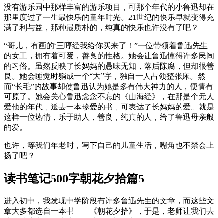
没有游乐园中那样丰富的游乐项目，可那个年代的小鲁迅却在
那里度过了一生最快乐的童年时光。21世纪的快乐早就变得充
满了利与益，那种最质朴的，纯真的快乐也许没有了吧？
“哥儿，有画的‘三哼经我给你买来了！”一位带领着鲁迅先生
的女工，拥有着可爱，善良的性格。她会让鲁迅懂得许多民间
的习俗。虽然反映了长妈妈的愚味无知，落后陈腐，但却很善
良。她会睡觉时躺成一个“大”字，独自一人占领整张床。然
而“长毛”的故事却使鲁迅认为她是多有伟大神力的人，便情有
可原了。她会关心鲁迅念念不忘的《山海经》，在那是个无人
爱他的年代，送去一本珍爱的书，可表达了长妈妈的爱。就是
这样一位热情，乐于助人，善良，纯真的人，给了鲁迅母亲般
的爱。
也许，等我们年老时，写下自己的儿童生活，嘴角也不禁会上
扬了吧？
读书笔记500字朝花夕拾篇5
进入初中，我发现中学阶段有许多鲁迅先生的文章，而这些文
章大多都选自一本书——《朝花夕拾》，于是，老师让我们去