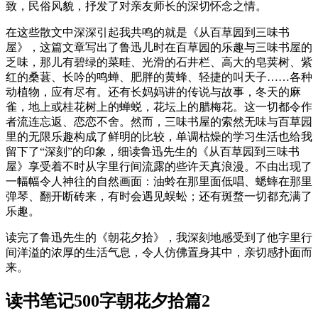
致，民俗风貌，抒发了对亲友师长的深切怀念之情。
在这些散文中深深引起我共鸣的就是《从百草园到三味书
屋》，这篇文章写出了鲁迅儿时在百草园的乐趣与三味书屋的
乏味，那儿有碧绿的菜畦、光滑的石井栏、高大的皂荚树、紫
红的桑葚、长吟的鸣蝉、肥胖的黄蜂、轻捷的叫天子……各种
动植物，应有尽有。还有长妈妈讲的传说与故事，冬天的麻
雀，地上或桂花树上的蝉蜕，花坛上的腊梅花。这一切都令作
者流连忘返、恋恋不舍。然而，三味书屋的索然无味与百草园
里的无限乐趣构成了鲜明的比较，单调枯燥的学习生活也给我
留下了“深刻”的印象，细读鲁迅先生的《从百草园到三味书
屋》享受着不时从字里行间流露的些许天真浪漫。不由出现了
一幅幅令人神往的自然画面：油蛉在那里面低唱、蟋蟀在那里
弹琴、翻开断砖来，有时会遇见蜈蚣；还有斑蝥一切都充满了
乐趣。
读完了鲁迅先生的《朝花夕拾》，我深刻地感受到了他字里行
间洋溢的浓厚的生活气息，令人仿佛置身其中，亲切感扑面而
来。
读书笔记500字朝花夕拾篇2