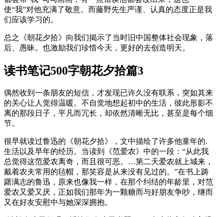
使“我”对他充满了敬意。而藤野先生严谨、认真的态度正是我
们应该学习的。
总之《朝花夕拾》向我们揭示了当时旧中国整体社会现象，落
后、愚昧。也激励我们珍惜今天，更好的去创造明天。
读书笔记500字朝花夕拾篇3
偶然收到一条朋友的短信，才发现已许久没有联系，突如其来
的关心让人觉得温暖。不自觉地想起初中的生活，彼此形影不
离的那段日子，平凡而冗长，却依然清晰无比，甚至是每个细
节。
很早就读过鲁迅的《朝花夕拾》，文中描绘了许多他童年的.
生活以及早年的经历。当读到《范爱农》中的一段：“从此我
总觉得这范爱农离奇，而且很可恶。…第二天爱农就上城来，
戴着农夫常用的毡帽，那笑容是从来没有见过的。”在书上踌
躇满志的鲁迅，原来也像我一样，在那个纠结的年龄里，对范
爱农又爱又厌，正如我们那年为一颗糖而与好朋友争吵，继而
又在好友安慰中与她深深拥抱。