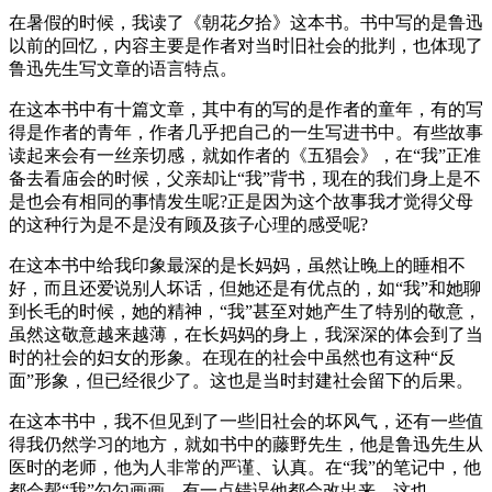
在暑假的时候，我读了《朝花夕拾》这本书。书中写的是鲁迅
以前的回忆，内容主要是作者对当时旧社会的批判，也体现了
鲁迅先生写文章的语言特点。
在这本书中有十篇文章，其中有的写的是作者的童年，有的写
得是作者的青年，作者几乎把自己的一生写进书中。有些故事
读起来会有一丝亲切感，就如作者的《五猖会》，在“我”正准
备去看庙会的时候，父亲却让“我”背书，现在的我们身上是不
是也会有相同的事情发生呢?正是因为这个故事我才觉得父母
的这种行为是不是没有顾及孩子心理的感受呢?
在这本书中给我印象最深的是长妈妈，虽然让晚上的睡相不
好，而且还爱说别人坏话，但她还是有优点的，如“我”和她聊
到长毛的时候，她的精神，“我”甚至对她产生了特别的敬意，
虽然这敬意越来越薄，在长妈妈的身上，我深深的体会到了当
时的社会的妇女的形象。在现在的社会中虽然也有这种“反
面”形象，但已经很少了。这也是当时封建社会留下的后果。
在这本书中，我不但见到了一些旧社会的坏风气，还有一些值
得我仍然学习的地方，就如书中的藤野先生，他是鲁迅先生从
医时的老师，他为人非常的严谨、认真。在“我”的笔记中，他
都会帮“我”勾勾画画，有一点错误他都会改出来，这也