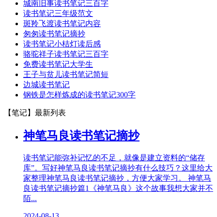
城南旧事读书笔记三百字
读书笔记三年级范文
斑羚飞渡读书笔记内容
匆匆读书笔记摘抄
读书笔记小桔灯读后感
骆驼祥子读书笔记三百字
免费读书笔记大学生
王子与贫儿读书笔记简短
边城读书笔记
钢铁是怎样炼成的读书笔记300字
【笔记】
最新列表
神笔马良读书笔记摘抄
读书笔记能弥补记忆的不足，就像是建立资料的“储存
库”。写好神笔马良读书笔记摘抄有什么技巧？这里给大
家整理神笔马良读书笔记摘抄，方便大家学习。 神笔马
良读书笔记摘抄篇1《神笔马良》这个故事我想大家并不
陌...
2024-08-13